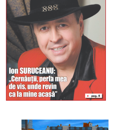
Буковина