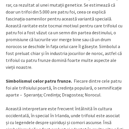
rar, ca rezultat al unei mutații genetice. Se estimează că
doar un trifoi din 5.000 are patru foi, ceea ce explică
fascinația oamenilor pentru această variantă specială.
Această raritate este tocmai motivul pentru care trifoiul cu
patru foi a fost văzut ca un semn din partea destinului, o
promisiune că lucrurile vor merge bine sau că un drum
norocos se deschide în fața celui care îl găsește. Simbolul a
fost preluat chiar și în industria jocurilor de noroc, astfel că
trifoiul cu patru frunze domină foarte multe aspecte ale
vieții noastre.
Simbolismul celor patru frunze.
Fiecare dintre cele patru
foi ale trifoiului poartă, în credința populară, o semnificație
aparte – Speranța; Credința; Dragostea; Norocul.
Această interpretare este frecvent întâlnită în cultura
occidentală, în special în Irlanda, unde trifoiul este asociat
și cu legendele despre spiriduși și comori ascunse. Însă