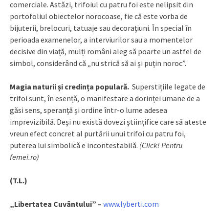
comerciale. Astăzi, trifoiul cu patru foi este nelipsit din
portofoliul obiectelor norocoase, fie că este vorba de
bijuterii, brelocuri, tatuaje sau decorațiuni. În special în
perioada examenelor, a interviurilor sau a momentelor
decisive din viață, mulți români aleg să poarte un astfel de
simbol, considerând că „nu strică să ai și puțin noroc”.
Magia naturii și credința populară.
Superstițiile legate de
trifoi sunt, în esență, o manifestare a dorinței umane de a
găsi sens, speranță și ordine într-o lume adesea
imprevizibilă. Deși nu există dovezi științifice care să ateste
vreun efect concret al purtării unui trifoi cu patru foi,
puterea lui simbolică e incontestabilă.
(Click! Pentru
femei.ro)
(T.L.)
„Libertatea Cuvântului” –
www.lyberti.com