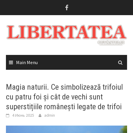
Skip
to
content
Main Menu
Magia naturii. Ce simbolizează trifoiul
cu patru foi și cât de vechi sunt
superstițiile românești legate de trifoi
4 Июнь 2025
admin