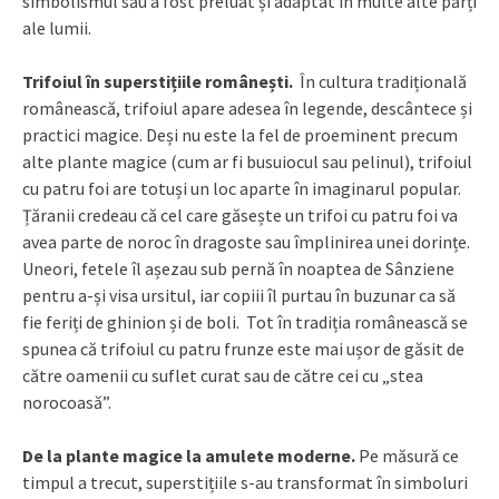
simbolismul său a fost preluat și adaptat în multe alte părți
ale lumii.
Trifoiul în superstițiile românești.
În cultura tradițională
românească, trifoiul apare adesea în legende, descântece și
practici magice. Deși nu este la fel de proeminent precum
alte plante magice (cum ar fi busuiocul sau pelinul), trifoiul
cu patru foi are totuși un loc aparte în imaginarul popular.
Țăranii credeau că cel care găsește un trifoi cu patru foi va
avea parte de noroc în dragoste sau împlinirea unei dorințe.
Uneori, fetele îl așezau sub pernă în noaptea de Sânziene
pentru a-și visa ursitul, iar copiii îl purtau în buzunar ca să
fie feriți de ghinion și de boli. Tot în tradiția românească se
spunea că trifoiul cu patru frunze este mai ușor de găsit de
către oamenii cu suflet curat sau de către cei cu „stea
norocoasă”.
De la plante magice la amulete moderne.
Pe măsură ce
timpul a trecut, superstițiile s-au transformat în simboluri