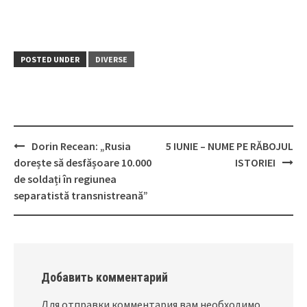
POSTED UNDER
DIVERSE
Dorin Recean: „Rusia
5 IUNIE – NUME PE RĂBOJUL
Post
dorește să desfășoare 10.000
ISTORIEI
navigation
de soldați în regiunea
separatistă transnistreană”
Добавить комментарий
Для отправки комментария вам необходимо