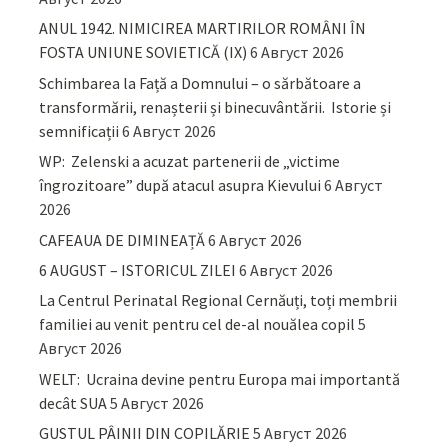
ANUL 1942. NIMICIREA MARTIRILOR ROMÂNI ÎN
FOSTA UNIUNE SOVIETICĂ (IX)
6 Август 2026
Schimbarea la Față a Domnului – o sărbătoare a
transformării, renașterii și binecuvântării. Istorie și
semnificații
6 Август 2026
WP: Zelenski a acuzat partenerii de „victime
îngrozitoare” după atacul asupra Kievului
6 Август
2026
CAFEAUA DE DIMINEAȚĂ
6 Август 2026
6 AUGUST – ISTORICUL ZILEI
6 Август 2026
La Centrul Perinatal Regional Cernăuți, toți membrii
familiei au venit pentru cel de-al nouălea copil
5
Август 2026
WELT: Ucraina devine pentru Europa mai importantă
decât SUA
5 Август 2026
GUSTUL PÂINII DIN COPILĂRIE
5 Август 2026