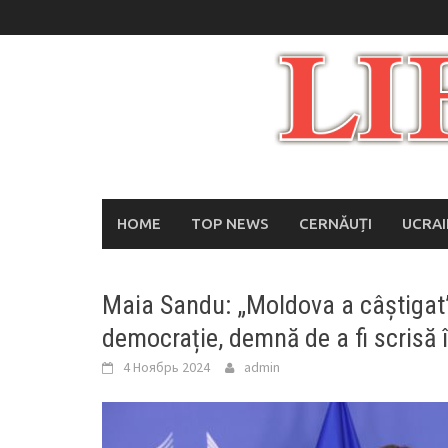
Skip
to
content
HOME
TOP NEWS
CERNĂUȚI
UCRA
Maia Sandu: „Moldova a câștigat”, 
democrație, demnă de a fi scrisă în
4 Ноябрь 2024
admin