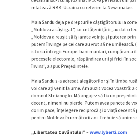
devansându-l cu aproximativ 10% pe rivalul din part
relatează RBK-Ucraina cu referire la Newsmaker.
Maia Sandu deja pe drepturile câștigătorului a come
„Moldova a câștigat”, iar cetățenii țării „au dat o lec
„Moldova a reușit să își arate voința și puterea prin
putem învinge pe cei care au vrut să ne umilească. 
istoria întregii Europe: bani murdari, cumpărarea il
procesele electorale, răspândirea urii și fricii în s
învins”, a spus Președintele.
Maia Sandu s-a adresat alegătorilor și în limba rus
voi care ați venit la urne. Am auzit vocea voastră: a
domnul Stoianoglo. Mă angajez să fiu un președinte 
decent, nimeni nu pierde. Putem avea puncte de veder
dorim pace, înțelegere reciprocă și o viață decentă 
pentru Moldova în următorii ani. Trebuie să unim s
„Libertatea Cuvântului” –
www.lyberti.com