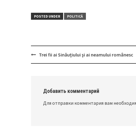
POSTED UNDER
POLITICĂ
Trei fii ai Sinăuţiului şi ai neamului românesc
Post
navigation
Добавить комментарий
Для отправки комментария вам необход