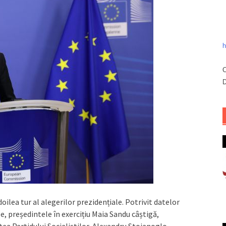
h
C
D
oilea tur al alegerilor prezidențiale. Potrivit datelor
 președintele în exercițiu Maia Sandu câștigă,