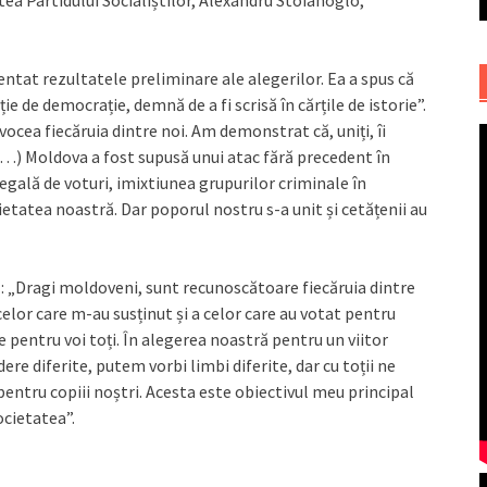
ea Partidului Socialiștilor, Alexandru Stoianoglo,
ntat rezultatele preliminare ale alegerilor. Ea a spus că
ție de democrație, demnă de a fi scrisă în cărțile de istorie”.
 vocea fiecăruia dintre noi. Am demonstrat că, uniți, îi
(…) Moldova a fost supusă unui atac fără precedent în
egală de voturi, imixtiunea grupurilor criminale în
ocietatea noastră. Dar poporul nostru s-a unit și cetățenii au
ă: „Dragi moldoveni, sunt recunoscătoare fiecăruia dintre
 celor care m-au susținut și a celor care au votat pentru
pentru voi toți. În alegerea noastră pentru un viitor
e diferite, putem vorbi limbi diferite, dar cu toții ne
pentru copiii noștri. Acesta este obiectivul meu principal
ocietatea”.