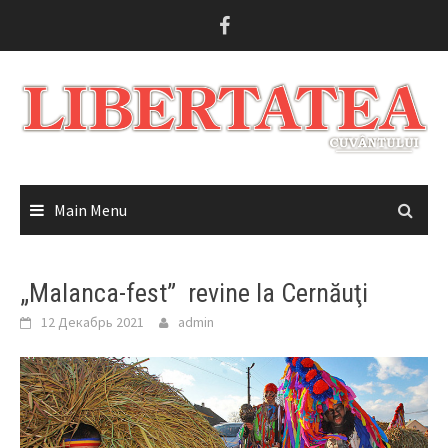
Skip
to
content
Main Menu
„Malanca-fest” revine la Cernăuţi
12 Декабрь 2021
admin