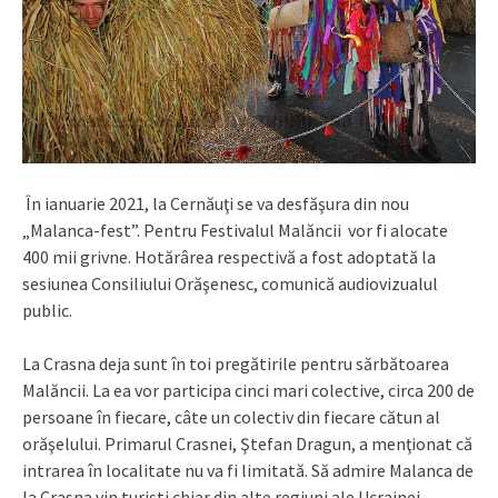
În ianuarie 2021, la Cernăuţi se va desfăşura din nou
„Malanca-fest”. Pentru Festivalul Malăncii vor fi alocate
400 mii grivne. Hotărârea respectivă a fost adoptată la
sesiunea Consiliului Orăşenesc, comunică audiovizualul
public.
La Crasna deja sunt în toi pregătirile pentru sărbătoarea
Malăncii. La ea vor participa cinci mari colective, circa 200 de
persoane în fiecare, câte un colectiv din fiecare cătun al
orăşelului. Primarul Crasnei, Ştefan Dragun, a menţionat că
intrarea în localitate nu va fi limitată. Să admire Malanca de
la Crasna vin turişti chiar din alte regiuni ale Ucrainei.