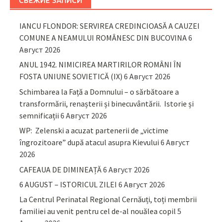
СВЕЖИЕ ЗАПИСИ
IANCU FLONDOR: SERVIREA CREDINCIOASĂ A CAUZEI
COMUNE A NEAMULUI ROMÂNESC DIN BUCOVINA
6
Август 2026
ANUL 1942. NIMICIREA MARTIRILOR ROMÂNI ÎN
FOSTA UNIUNE SOVIETICĂ (IX)
6 Август 2026
Schimbarea la Față a Domnului – o sărbătoare a
transformării, renașterii și binecuvântării. Istorie și
semnificații
6 Август 2026
WP: Zelenski a acuzat partenerii de „victime
îngrozitoare” după atacul asupra Kievului
6 Август
2026
CAFEAUA DE DIMINEAȚĂ
6 Август 2026
6 AUGUST – ISTORICUL ZILEI
6 Август 2026
La Centrul Perinatal Regional Cernăuți, toți membrii
familiei au venit pentru cel de-al nouălea copil
5