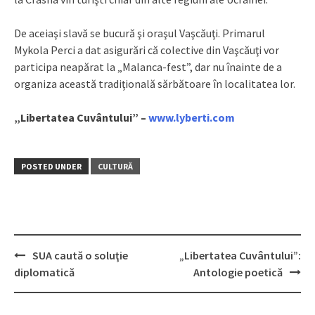
De aceiaşi slavă se bucură şi oraşul Vaşcăuţi. Primarul
Mykola Perci a dat asigurări că colective din Vaşcăuţi vor
participa neapărat la „Malanca-fest”, dar nu înainte de a
organiza această tradiţională sărbătoare în localitatea lor.
„Libertatea Cuvântului” –
www.lyberti.com
POSTED UNDER
CULTURĂ
SUA caută o soluţie
„Libertatea Cuvântului”:
Post
diplomatică
Antologie poetică
navigation