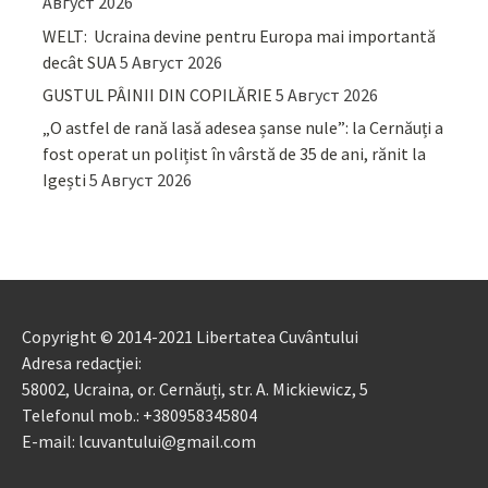
Август 2026
WELT: Ucraina devine pentru Europa mai importantă
decât SUA
5 Август 2026
GUSTUL PÂINII DIN COPILĂRIE
5 Август 2026
„O astfel de rană lasă adesea șanse nule”: la Cernăuți a
fost operat un polițist în vârstă de 35 de ani, rănit la
Igești
5 Август 2026
Copyright © 2014-2021 Libertatea Cuvântului
Adresa redacției:
58002, Ucraina, or. Cernăuți, str. A. Mickiewicz, 5
Telefonul mob.: +380958345804
E-mail: lcuvantului@gmail.com