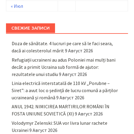
« Июл
СВЕЖИЕ ЗАПИСИ
Doza de sănătate. 4 lucruri pe care să le faci seara,
dacă ai colesterolul mărit
9 Август 2026
Refugiații ucraineni au adus Poloniei mai mulți bani
decât a primit Ucraina sub formă de ajutor:
rezultatele unui studiu
9 Август 2026
Linia electrică interstatală de 110 kV „Porubne –
Siret”: a avut loc o ședință de lucru comună a părților
ucraineană și română
9 Август 2026
ANUL 1942. NIMICIREA MARTIRILOR ROMÂNI ÎN
FOSTA UNIUNE SOVIETICĂ (XI)
9 Август 2026
Volodymyr Zelenski: SUA vor livra lunar rachete
Ucrainei
9 Август 2026