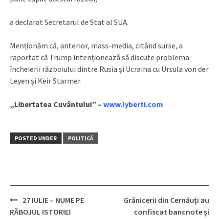
a declarat Secretarul de Stat al SUA.
Menționăm că, anterior, mass-media, citând surse, a
raportat că Trump intenționează să discute problema
încheierii războiului dintre Rusia și Ucraina cu Ursula von der
Leyen și Keir Starmer.
„Libertatea Cuvântului” –
www.lyberti.com
POSTED UNDER
POLITICĂ
27 IULIE – NUME PE
Grănicerii din Cernăuți au
Post
RĂBOJUL ISTORIEI
confiscat bancnote și