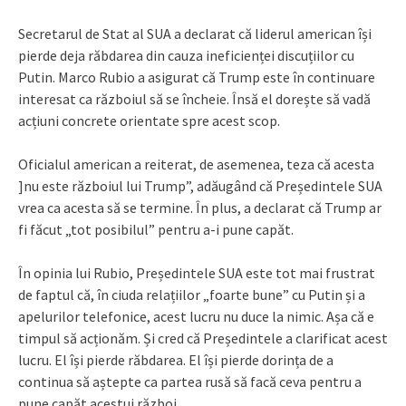
Secretarul de Stat al SUA a declarat că liderul american își
pierde deja răbdarea din cauza ineficienței discuțiilor cu
Putin. Marco Rubio a asigurat că Trump este în continuare
interesat ca războiul să se încheie. Însă el dorește să vadă
acțiuni concrete orientate spre acest scop.
Oficialul american a reiterat, de asemenea, teza că acesta
]nu este războiul lui Trump”, adăugând că Președintele SUA
vrea ca acesta să se termine. În plus, a declarat că Trump ar
fi făcut „tot posibilul” pentru a-i pune capăt.
În opinia lui Rubio, Președintele SUA este tot mai frustrat
de faptul că, în ciuda relațiilor „foarte bune” cu Putin și a
apelurilor telefonice, acest lucru nu duce la nimic. Așa că e
timpul să acționăm. Și cred că Președintele a clarificat acest
lucru. El își pierde răbdarea. El își pierde dorința de a
continua să aștepte ca partea rusă să facă ceva pentru a
pune capăt acestui război,