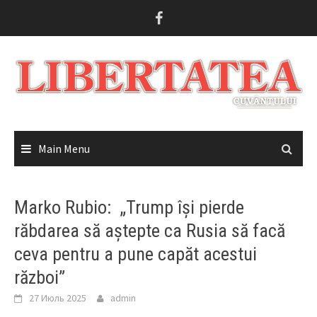
Skip
to
content
Main Menu
Marko Rubio: „Trump își pierde
răbdarea să aștepte ca Rusia să facă
ceva pentru a pune capăt acestui
război”
27 Июль 2025
admin