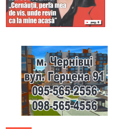
Буковина