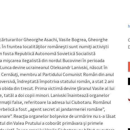
h
na cărturarilor Gheorghe Asachi, Vasile Bogrea, Gheorghe
C
. În fruntea localităţilor româneşti sunt numiţi activişti
D
 din fosta Republică Autonomă Sovietică Socialistă
la mişcarea ilegalistă din nordul Bucovinei în perioada
c Lunca devine ucraineanul Oleksandr Lanivski, născut în
lui Cernăuţi, membru al Partidului Comunist Român din anul
ubversivă, îndreptată împotriva statului român, a stat 2 ani
u obida din trecut. Prima victimă devine ţăranul Vasile al lui
, tatăl a doi copii minori. Lanivski înaintează organelor
ormaţii false, referitoare la adresa lui Ciubotaru. Românul
nterbelică a fost „agent secret al jandarmeriei române”,
are”. Reacţia organelor bolşevice de urmărire nu s-a lăsat
atul din Valea Prutului a coborât primăvara şi primele