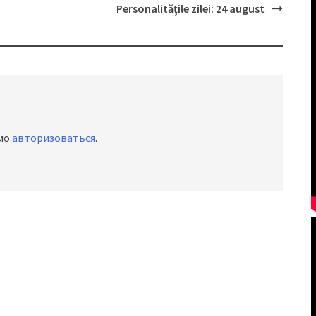
Personalităţile zilei: 24 august
имо
авторизоваться
.