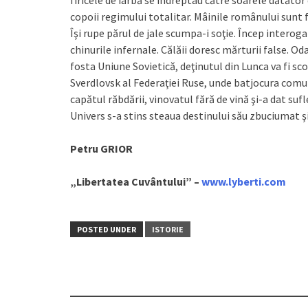
firicele de iarbă se îndreptau către soarele dătător 
copoii regimului totalitar. Mâinile românului sunt fe
Îşi rupe părul de jale scumpa-i soţie. Încep interog
chinurile infernale. Călăii doresc mărturii false. O
fosta Uniune Sovietică, deţinutul din Lunca va fi sc
Sverdlovsk al Federaţiei Ruse, unde batjocura comuni
capătul răbdării, vinovatul fără de vină şi-a dat sufl
Univers s-a stins steaua destinului său zbuciumat şi
Petru GRIOR
„Libertatea Cuvântului” –
www.lyberti.com
POSTED UNDER
ISTORIE