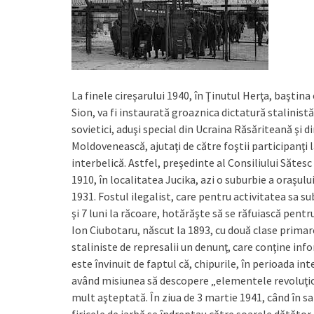
La finele cireşarului 1940, în Ţinutul Herţa, başti
Sion, va fi instaurată groaznica dictatură stalinistă
sovietici, aduşi special din Ucraina Răsăriteană şi
Moldovenească, ajutaţi de către foştii participanţi 
interbelică. Astfel, preşedinte al Consiliului Sătes
1910, în localitatea Jucika, azi o suburbie a oraşu
1931. Fostul ilegalist, care pentru activitatea sa s
şi 7 luni la răcoare, hotărăşte să se răfuiască pentr
Ion Ciubotaru, născut la 1893, cu două clase primare
staliniste de represalii un denunţ, care conţine inf
este învinuit de faptul că, chipurile, în perioada i
având misiunea să descopere „elementele revoluţion
mult aşteptată. În ziua de 3 martie 1941, când în s