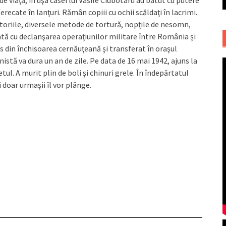
de viaţă, în uşa casei lui Vasile Ciubotaru au bătut cu putere
recate în lanţuri. Rămân copiii cu ochii scăldaţi în lacrimi.
atoriile, diversele metode de tortură, nopţile de nesomn,
dată cu declanşarea operaţiunilor militare între România şi
os din închisoarea cernăuţeană şi transferat în oraşul
stă va dura un an de zile. Pe data de 16 mai 1942, ajuns la
etul. A murit plin de boli şi chinuri grele. În îndepărtatul
 doar urmaşii îl vor plânge.