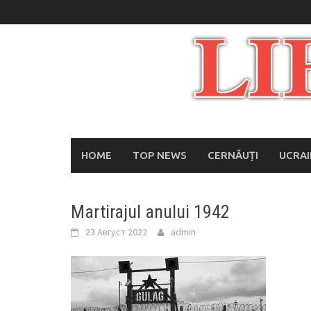
Skip
to
content
HOME
TOP NEWS
CERNĂUȚI
UCRA
Martirajul anului 1942
23 Август 2022
admin