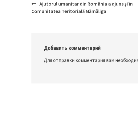
Ajutorul umanitar din România a ajuns şi în
Post
Comunitatea Teritorială Mămăliga
navigation
Добавить комментарий
Для отправки комментария вам необход