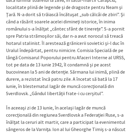
localitate plină de legende şi de dragoste pentru Neam şi
Ţară. N-a dorit să trăiască încătuşat „sub călcâi de zbiri”. Şi
când a răsărit soarele acelei dimineţi istorice, în inima
românului s-a înălţat „cântec sfânt de tinereţe”. S-a pornit
spre Patria strămoşilor săi, dar n-a avut norocul să treacă
hotarul stalinist. Îl arestează grănicerii sovietici şi-l duc în
Uralul îndepărtat, pentru nimicire. Comisia Specială de pe
lângă Comisarul Poporului pentru Afaceri Interne al URSS,
tot pe data de 13 iunie 1942, îl condamnă şi pe acest
bucovinean la 5 ani de detenţie. Sărmana lui inimă, plină de
durere, a rezistat încă patru zile. A încetat să bată la 17
iunie, în blestematul lagăr de muncă corecţională din
Sverdlovsk. „Gândul libertăţii frate-i cu cerşitul”.
În aceeaşi zi de 13 iunie, în acelaşi lagăr de muncă
corecţională din regiunea Sverdlovsk a Federaţiei Ruse, s-a
înălţat la ceruri alt martir, care a participat la evenimentul
sângeros de la Varniţa. Ion al lui Gheorghe Timiş s-a născut