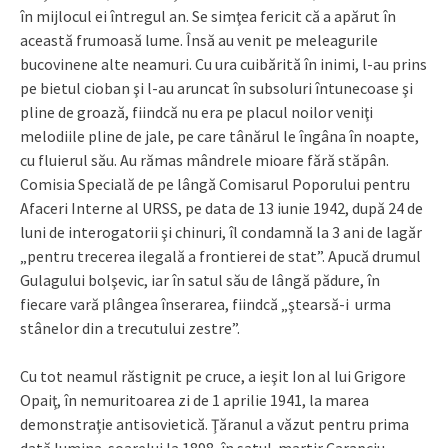
în mijlocul ei întregul an. Se simţea fericit că a apărut în
această frumoasă lume. Însă au venit pe meleagurile
bucovinene alte neamuri. Cu ura cuibărită în inimi, l-au prins
pe bietul cioban şi l-au aruncat în subsoluri întunecoase şi
pline de groază, fiindcă nu era pe placul noilor veniţi
melodiile pline de jale, pe care tânărul le îngâna în noapte,
cu fluierul său. Au rămas mândrele mioare fără stăpân.
Comisia Specială de pe lângă Comisarul Poporului pentru
Afaceri Interne al URSS, pe data de 13 iunie 1942, după 24 de
luni de interogatorii şi chinuri, îl condamnă la 3 ani de lagăr
„pentru trecerea ilegală a frontierei de stat”. Apucă drumul
Gulagului bolşevic, iar în satul său de lângă pădure, în
fiecare vară plângea înserarea, fiindcă „ştearsă-i urma
stânelor din a trecutului zestre”.
Cu tot neamul răstignit pe cruce, a ieşit Ion al lui Grigore
Opaiţ, în nemuritoarea zi de 1 aprilie 1941, la marea
demonstraţie antisovietică. Ţăranul a văzut pentru prima
dată lumina soarelui la 1898, în satul-martir Carapciu,