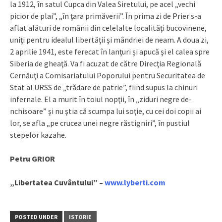
la 1912, în satul Cupca din Valea Siretului, pe acel „vechi
picior de plai”, „în ţara primăverii”. În prima zi de Prier s-a
aflat alături de românii din celelalte localităţi bucovinene,
uniţi pentru idealul libertăţii şi mândriei de neam. A doua zi,
2 aprilie 1941, este ferecat în lanţuri şi apucă şi el calea spre
Siberia de gheaţă. Va fi acuzat de către Direcţia Regională
Cernăuţi a Comisariatului Poporului pentru Securitatea de
Stat al URSS de „trădare de patrie”, fiind supus la chinuri
infernale. El a murit în toiul nopţii, în „ziduri negre de-
nchisoare” şi nu ştia că scumpa lui soţie, cu cei doi copii ai
lor, se afla „pe crucea unei negre răstigniri”, în pustiul
stepelor kazahe.
Petru GRIOR
„Libertatea Cuvântului” –
www.lyberti.com
POSTED UNDER
ISTORIE