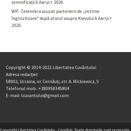
semnificații
6 Август 2026
WP: Zelenski a acuzat partenerii de „victime
îngrozitoare” după atacul asupra Kievului
6 Август
2026
Copyright © 2014-2021 Libertatea Cuvântului
Adresa redacției:
58002, Ucraina, or. Cernăuți, str. A. Mickiewicz, 5
Telefonul mob.: +380958345804
E-mail: lcuvantului@gmail.com
Copyright Libertatea Cuvântului - Cernăuţi. Toate drepturile sunt rezervate.