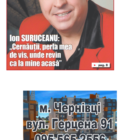
Буковина