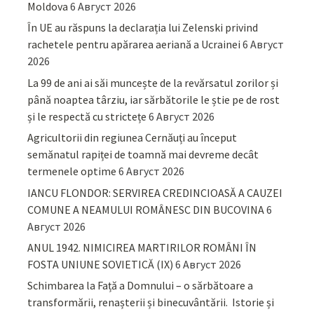
Moldova
6 Август 2026
În UE au răspuns la declarația lui Zelenski privind
rachetele pentru apărarea aeriană a Ucrainei
6 Август
2026
La 99 de ani ai săi muncește de la revărsatul zorilor și
până noaptea târziu, iar sărbătorile le știe pe de rost
și le respectă cu strictețe
6 Август 2026
Agricultorii din regiunea Cernăuți au început
semănatul rapiței de toamnă mai devreme decât
termenele optime
6 Август 2026
IANCU FLONDOR: SERVIREA CREDINCIOASĂ A CAUZEI
COMUNE A NEAMULUI ROMÂNESC DIN BUCOVINA
6
Август 2026
ANUL 1942. NIMICIREA MARTIRILOR ROMÂNI ÎN
FOSTA UNIUNE SOVIETICĂ (IX)
6 Август 2026
Schimbarea la Față a Domnului – o sărbătoare a
transformării, renașterii și binecuvântării. Istorie și