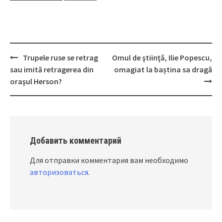
Trupele ruse se retrag
Omul de ştiinţă, Ilie Popescu,
Post
sau imită retragerea din
omagiat la baștina sa dragă
navigation
oraşul Herson?
Добавить комментарий
Для отправки комментария вам необходимо
авторизоваться
.