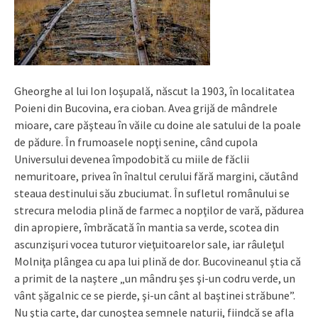
Gheorghe al lui Ion Ioşupală, născut la 1903, în localitatea
Poieni din Bucovina, era cioban. Avea grijă de mândrele
mioare, care păşteau în văile cu doine ale satului de la poale
de pădure. În frumoasele nopţi senine, când cupola
Universului devenea împodobită cu miile de făclii
nemuritoare, privea în înaltul cerului fără margini, căutând
steaua destinului său zbuciumat. În sufletul românului se
strecura melodia plină de farmec a nopţilor de vară, pădurea
din apropiere, îmbrăcată în mantia sa verde, scotea din
ascunzişuri vocea tuturor vieţuitoarelor sale, iar râuleţul
Molniţa plângea cu apa lui plină de dor. Bucovineanul ştia că
a primit de la naştere „un mândru şes şi-un codru verde, un
vânt şăgalnic ce se pierde, şi-un cânt al baştinei străbune”.
Nu ştia carte, dar cunoştea semnele naturii, fiindcă se afla