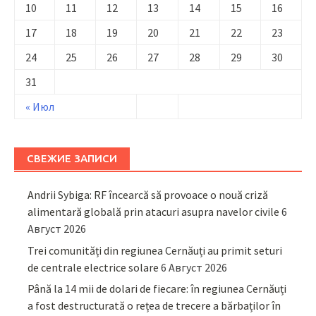
10
11
12
13
14
15
16
17
18
19
20
21
22
23
24
25
26
27
28
29
30
31
« Июл
СВЕЖИЕ ЗАПИСИ
Andrii Sybiga: RF încearcă să provoace o nouă criză
alimentară globală prin atacuri asupra navelor civile
6
Август 2026
Trei comunități din regiunea Cernăuți au primit seturi
de centrale electrice solare
6 Август 2026
Până la 14 mii de dolari de fiecare: în regiunea Cernăuți
a fost destructurată o rețea de trecere a bărbaților în