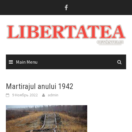
Skip
to
content
Main Menu
Martirajul anului 1942
9 Ноябрь 2022
admin