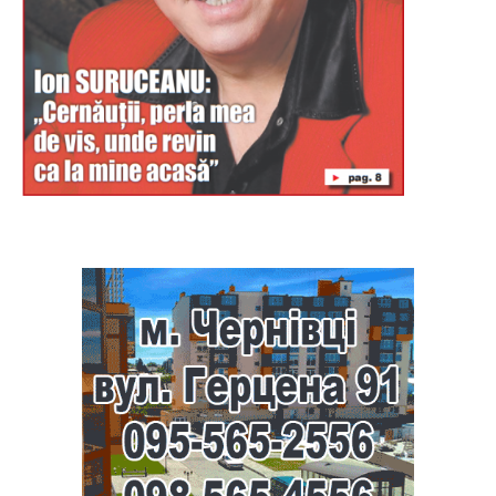
Буковина