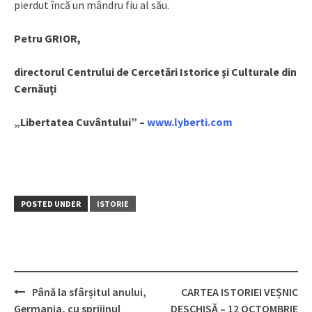
pierdut încă un mândru fiu al său.
Petru GRIOR,
directorul Centrului de Cercetări Istorice şi Culturale din
Cernăuţi
„Libertatea Cuvântului” –
www.lyberti.com
POSTED UNDER
ISTORIE
Până la sfârșitul anului,
CARTEA ISTORIEI VEȘNIC
Post
Germania, cu sprijinul
DESCHISĂ – 12 OCTOMBRIE