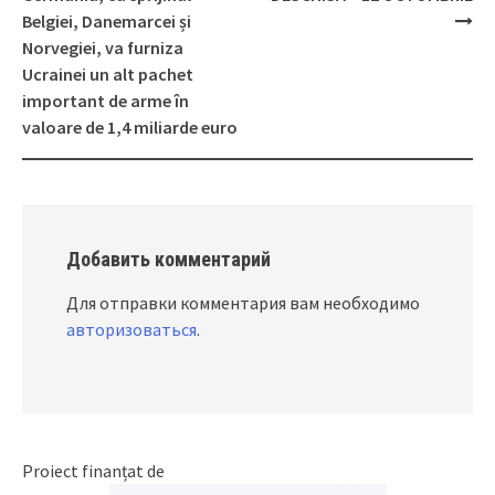
navigation
Belgiei, Danemarcei și
Norvegiei, va furniza
Ucrainei un alt pachet
important de arme în
valoare de 1,4 miliarde euro
Добавить комментарий
Для отправки комментария вам необходимо
авторизоваться
.
Proiect finanțat de