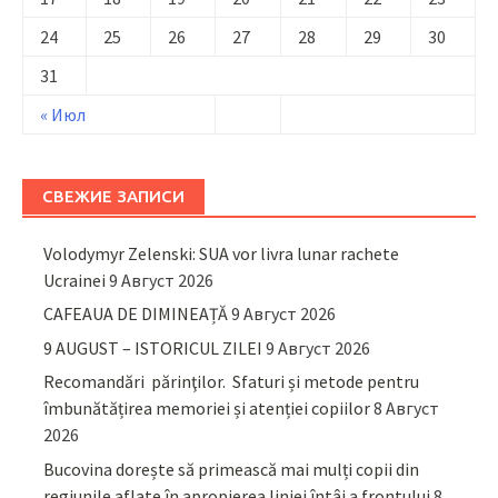
24
25
26
27
28
29
30
31
« Июл
СВЕЖИЕ ЗАПИСИ
Volodymyr Zelenski: SUA vor livra lunar rachete
Ucrainei
9 Август 2026
CAFEAUA DE DIMINEAȚĂ
9 Август 2026
9 AUGUST – ISTORICUL ZILEI
9 Август 2026
Recomandări părinţilor. Sfaturi și metode pentru
îmbunătățirea memoriei și atenției copiilor
8 Август
2026
Bucovina dorește să primească mai mulți copii din
regiunile aflate în apropierea liniei întâi a frontului
8