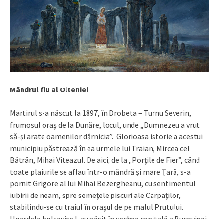
Mândrul fiu al Olteniei
Martirul s-a născut la 1897, în Drobeta – Turnu Severin,
frumosul oraş de la Dunăre, locul, unde „Dumnezeu a vrut
să-şi arate oamenilor dărnicia”. Glorioasa istorie a acestui
municipiu păstrează în ea urmele lui Traian, Mircea cel
Bătrân, Mihai Viteazul. De aici, de la „Porţile de Fier”, când
toate plaiurile se aflau într-o mândră şi mare Ţară, s-a
pornit Grigore al lui Mihai Bezergheanu, cu sentimentul
iubirii de neam, spre semeţele piscuri ale Carpaţilor,
stabilindu-se cu traiul în oraşul de pe malul Prutului.
Hoardele bolşevice l-au găsit în vechea capitală a Bucovinei.