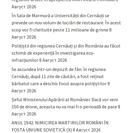
Август 2026
În Sala de Marmură a Universității din Cernăuți se
prevede un nou volum de lucrări de restaurare. În acest
scop vor fi cheltuite peste 11 milioane de grivne
8
Август 2026
Polițiștii din regiunea Cernăuți și din România au făcut
schimb de experiență în investigarea eco-
infracțiunilor
8 Август 2026
Se ascundea într-un depozit de fân: în regiunea
Cernăuți, după 11 zile de căutări, a fost reținut
bărbatul care a deschis focul asupra polițiștilor
8
Август 2026
Șeful Ministerului Apărării al României: Dacă vor veni
150 de drone, aceasta nu va mai fi o perioadă de pace
8
Август 2026
ANUL 1942. NIMICIREA MARTIRILOR ROMÂNI ÎN
FOSTA UNIUNE SOVIETICĂ (X)
8 Август 2026