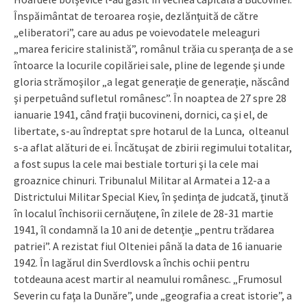
Înspăimântat de teroarea roşie, dezlănţuită de către
„eliberatori”, care au adus pe voievodatele meleaguri
„marea fericire stalinistă”, românul trăia cu speranţa de a se
întoarce la locurile copilăriei sale, pline de legende şi unde
gloria strămoşilor „a legat generaţie de generaţie, născând
şi perpetuând sufletul românesc”. În noaptea de 27 spre 28
ianuarie 1941, când fraţii bucovineni, dornici, ca şi el, de
libertate, s-au îndreptat spre hotarul de la Lunca, olteanul
s-a aflat alături de ei. Încătuşat de zbirii regimului totalitar,
a fost supus la cele mai bestiale torturi şi la cele mai
groaznice chinuri. Tribunalul Militar al Armatei a 12-a a
Districtului Militar Special Kiev, în şedinţa de judcată, ţinută
în localul închisorii cernăuţene, în zilele de 28-31 martie
1941, îl condamnă la 10 ani de detenţie „pentru trădarea
patriei”. A rezistat fiul Olteniei până la data de 16 ianuarie
1942. În lagărul din Sverdlovsk a închis ochii pentru
totdeauna acest martir al neamului românesc. „Frumosul
Severin cu faţa la Dunăre”, unde „geografia a creat istorie”, a