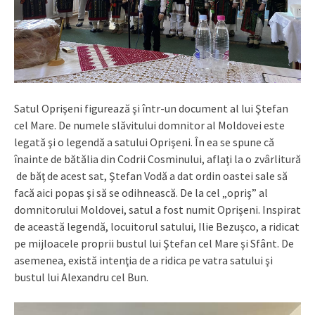
Satul Oprişeni figurează şi într-un document al lui Ştefan
cel Mare. De numele slăvitului domnitor al Moldovei este
legată şi o legendă a satului Oprişeni. În ea se spune că
înainte de bătălia din Codrii Cosminului, aflaţi la o zvârlitură
de băţ de acest sat, Ştefan Vodă a dat ordin oastei sale să
facă aici popas şi să se odihnească. De la cel „opriş” al
domnitorului Moldovei, satul a fost numit Oprişeni. Inspirat
de această legendă, locuitorul satului, Ilie Bezuşco, a ridicat
pe mijloacele proprii bustul lui Ştefan cel Mare şi Sfânt. De
asemenea, există intenţia de a ridica pe vatra satului şi
bustul lui Alexandru cel Bun.