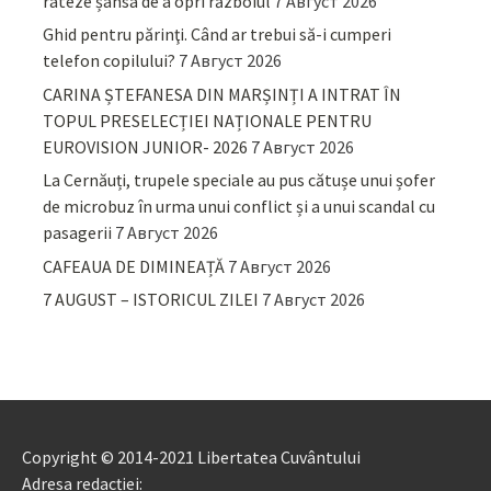
rateze șansa de a opri războiul
7 Август 2026
Ghid pentru părinţi. Când ar trebui să-i cumperi
telefon copilului?
7 Август 2026
CARINA ȘTEFANESA DIN MARȘINȚI A INTRAT ÎN
TOPUL PRESELECȚIEI NAȚIONALE PENTRU
EUROVISION JUNIOR- 2026
7 Август 2026
La Cernăuți, trupele speciale au pus cătușe unui șofer
de microbuz în urma unui conflict și a unui scandal cu
pasagerii
7 Август 2026
CAFEAUA DE DIMINEAȚĂ
7 Август 2026
7 AUGUST – ISTORICUL ZILEI
7 Август 2026
Copyright © 2014-2021 Libertatea Cuvântului
Adresa redacției: