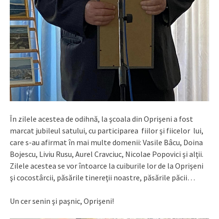
În zilele acestea de odihnă, la şcoala din Oprişeni a fost
marcat jubileul satului, cu participarea fiilor şi fiicelor lui,
care s-au afirmat în mai multe domenii: Vasile Bâcu, Doina
Bojescu, Liviu Rusu, Aurel Cravciuc, Nicolae Popovici şi alţii.
Zilele acestea se vor întoarce la cuiburile lor de la Oprişeni
şi cocostârcii, păsările tinereţii noastre, păsările păcii…
Un cer senin şi paşnic, Oprişeni!