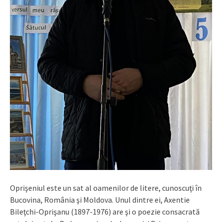
Oprişeniul este un sat al oamenilor de litere, cunoscuţi în
Bucovina, România şi Moldova. Unul dintre ei, Axentie
Bileţchi-Oprişanu (1897-1976) are şi o poezie consacrată