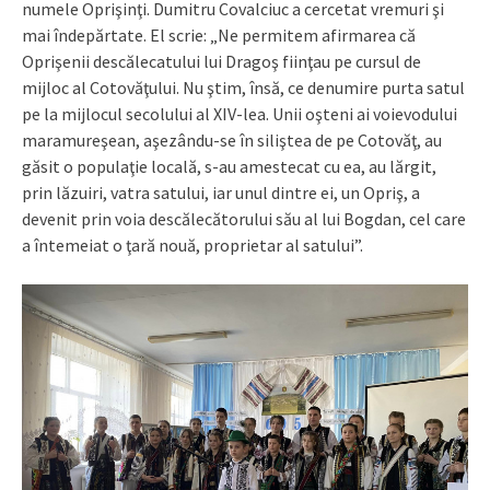
numele Oprişinţi. Dumitru Covalciuc a cercetat vremuri şi
mai îndepărtate. El scrie: „Ne permitem afirmarea că
Oprişenii descălecatului lui Dragoş fiinţau pe cursul de
mijloc al Cotovăţului. Nu ştim, însă, ce denumire purta satul
pe la mijlocul secolului al XIV-lea. Unii oşteni ai voievodului
maramureşean, aşezându-se în siliştea de pe Cotovăţ, au
găsit o populaţie locală, s-au amestecat cu ea, au lărgit,
prin lăzuiri, vatra satului, iar unul dintre ei, un Opriş, a
devenit prin voia descălecătorului său al lui Bogdan, cel care
a întemeiat o ţară nouă, proprietar al satului”.