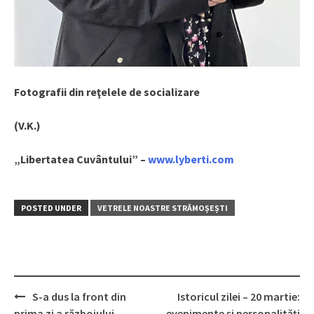
Fotografii din reţelele de socializare
(V.K.)
„Libertatea Cuvântului” –
www.lyberti.com
POSTED UNDER
VETRELE NOASTRE STRĂMOȘEȘTI
S-a dus la front din
Istoricul zilei – 20 martie:
Post
prima zi a războiului…
evenimente şi personalităţi