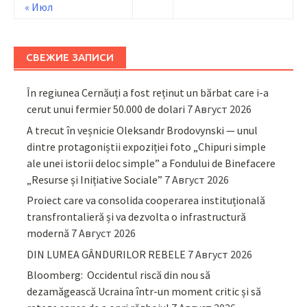
« Июл
СВЕЖИЕ ЗАПИСИ
În regiunea Cernăuți a fost reținut un bărbat care i-a
cerut unui fermier 50.000 de dolari
7 Август 2026
A trecut în veșnicie Oleksandr Brodovynski — unul
dintre protagoniștii expoziției foto „Chipuri simple
ale unei istorii deloc simple” a Fondului de Binefacere
„Resurse și Inițiative Sociale”
7 Август 2026
Proiect care va consolida cooperarea instituțională
transfrontalieră și va dezvolta o infrastructură
modernă
7 Август 2026
DIN LUMEA GÂNDURILOR REBELE
7 Август 2026
Bloomberg: Occidentul riscă din nou să
dezamăgească Ucraina într-un moment critic și să