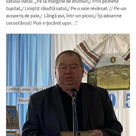
satului natal: „Pe la margine de drumuri,/ Prin pomete
tupilat,/ Liniştit răsuflă satul,/ Pe o vale revărsat. // Pe-un
acoperiş de paie,/ Lângă pui, într-un picior,/ Îşi adoarme
cocostârcul/ Puii-n ţocănit uşor…”.