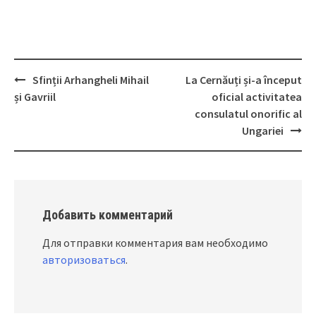
Sfinții Arhangheli Mihail
La Cernăuți și-a început
Post
și Gavriil
oficial activitatea
navigation
consulatul onorific al
Ungariei
Добавить комментарий
Для отправки комментария вам необходимо
авторизоваться
.