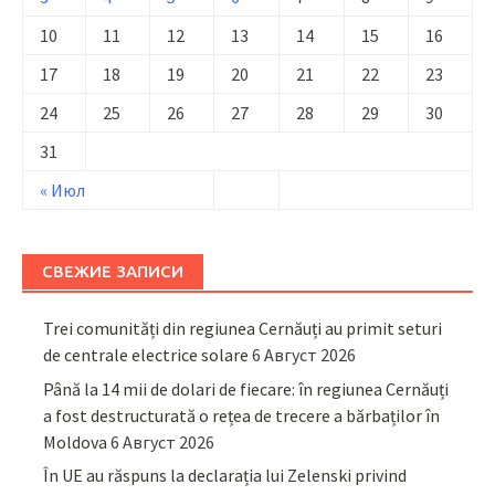
10
11
12
13
14
15
16
17
18
19
20
21
22
23
24
25
26
27
28
29
30
31
« Июл
СВЕЖИЕ ЗАПИСИ
Trei comunități din regiunea Cernăuți au primit seturi
de centrale electrice solare
6 Август 2026
Până la 14 mii de dolari de fiecare: în regiunea Cernăuți
a fost destructurată o rețea de trecere a bărbaților în
Moldova
6 Август 2026
În UE au răspuns la declarația lui Zelenski privind