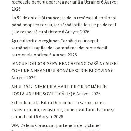
rachetele pentru apărarea aeriană a Ucrainei
6 Август
2026
La 99 de ani ai săi muncește de la revărsatul zorilor și
până noaptea târziu, iar sărbătorile le știe pe de rost
și le respectă cu strictețe
6 Август 2026
Agricultorii din regiunea Cernăuți au început
semănatul rapiței de toamnă mai devreme decât
termenele optime
6 Август 2026
IANCU FLONDOR: SERVIREA CREDINCIOASĂ A CAUZEI
COMUNE A NEAMULUI ROMÂNESC DIN BUCOVINA
6
Август 2026
ANUL 1942. NIMICIREA MARTIRILOR ROMÂNI ÎN
FOSTA UNIUNE SOVIETICĂ (IX)
6 Август 2026
Schimbarea la Față a Domnului – o sărbătoare a
transformării, renașterii și binecuvântării. Istorie și
semnificații
6 Август 2026
WP: Zelenski a acuzat partenerii de „victime