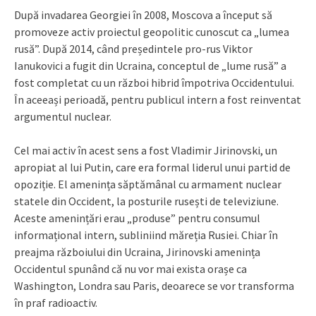
După invadarea Georgiei în 2008, Moscova a început să
promoveze activ proiectul geopolitic cunoscut ca „lumea
rusă”. După 2014, când președintele pro-rus Viktor
Ianukovici a fugit din Ucraina, conceptul de „lume rusă” a
fost completat cu un război hibrid împotriva Occidentului.
În aceeași perioadă, pentru publicul intern a fost reinventat
argumentul nuclear.
Cel mai activ în acest sens a fost Vladimir Jirinovski, un
apropiat al lui Putin, care era formal liderul unui partid de
opoziție. El amenința săptămânal cu armament nuclear
statele din Occident, la posturile rusești de televiziune.
Aceste amenințări erau „produse” pentru consumul
informațional intern, subliniind măreția Rusiei. Chiar în
preajma războiului din Ucraina, Jirinovski amenința
Occidentul spunând că nu vor mai exista orașe ca
Washington, Londra sau Paris, deoarece se vor transforma
în praf radioactiv.