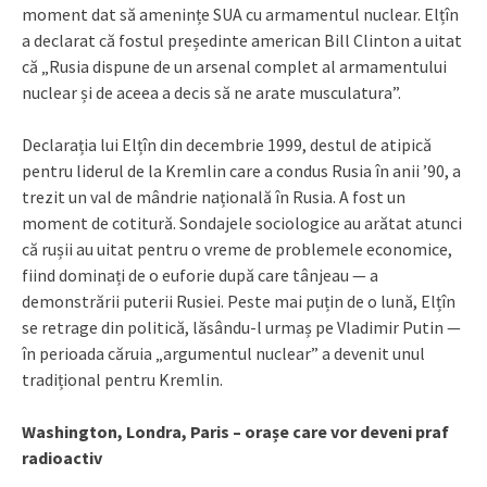
moment dat să amenințe SUA cu armamentul nuclear. Elțîn
a declarat că fostul președinte american Bill Clinton a uitat
că „Rusia dispune de un arsenal complet al armamentului
nuclear și de aceea a decis să ne arate musculatura”.
Declarația lui Elțîn din decembrie 1999, destul de atipică
pentru liderul de la Kremlin care a condus Rusia în anii ’90, a
trezit un val de mândrie națională în Rusia. A fost un
moment de cotitură. Sondajele sociologice au arătat atunci
că rușii au uitat pentru o vreme de problemele economice,
fiind dominați de o euforie după care tânjeau — a
demonstrării puterii Rusiei. Peste mai puțin de o lună, Elțîn
se retrage din politică, lăsându-l urmaș pe Vladimir Putin —
în perioada căruia „argumentul nuclear” a devenit unul
tradițional pentru Kremlin.
Washington, Londra, Paris – orașe care vor deveni praf
radioactiv