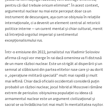
pentru că răul trebuie oricum eliminat”. În acest context,
argumentul nuclear nu mai este perceput doar ca un
instrument de descurajare, așa cum se obișnuia în relațiile
internaționale, ci a devenit un element central al retoricii
politice interne — un curent mental și chiar cultural, menit
să întrețină orgoliul imperial și sentimentul
excepționalismului rus.
Într-o emisiune din 2022, jurnalistul rus Vladimir Soloviov
afirma că rușii vor merge în rai dacă omenirea va fi distrusă
de un mare război nuclear. Este un strigăt al disperării și un
semnal al slăbiciunii din partea elitelor ruse care și-au dorit
o „operațiune militară specială” mult mai rapidă și mult
mai ieftină. Chiar dacă oficialii occidentali consideră puțin
probabil un război nuclear, jocul hibrid al Moscovei rămâne
extrem de periculos: obișnuirea populației cu ideea că
armamentul nuclear este un argument civilizațional și
sacral se va înrădăcina tot mai mult în mentalitatea rușilor.