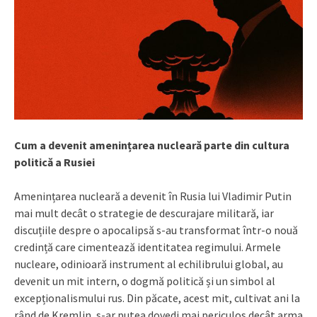
Cum a devenit amenințarea nucleară parte din cultura
politică a Rusiei
Amenințarea nucleară a devenit în Rusia lui Vladimir Putin
mai mult decât o strategie de descurajare militară, iar
discuțiile despre o apocalipsă s-au transformat într-o nouă
credință care cimentează identitatea regimului. Armele
nucleare, odinioară instrument al echilibrului global, au
devenit un mit intern, o dogmă politică și un simbol al
excepționalismului rus. Din păcate, acest mit, cultivat ani la
rând de Kremlin, s-ar putea dovedi mai periculos decât arma