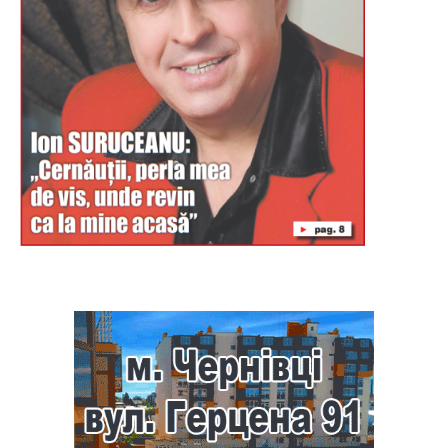
Буковина