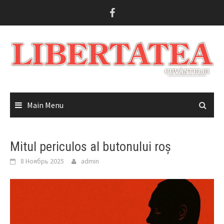
Skip
to
content
Main Menu
Mitul periculos al butonului roș
8 Ноябрь 2025
admin