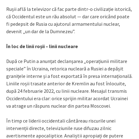
Rușii află la televizor că fac parte dintr-o civilizație istorică,
că Occidentul este un rău absolut — dar care oricând poate
fi pedepsit de Rusia cu ajutorul armamentului nuclear,
devenit „un dar de la Dumnezeu”.
În loc de linii roșii – linii nucleare
După ce Putin a anunțat declanșarea „operațiunii militare
speciale” în Ucraina, retorica nucleară a Rusiei a depășit
granițele interne și a fost exportată în presa internațională.
Liniile roșii trasate anterior de Kremlin au fost înlocuite,
după 24 februarie 2022, cu linii nucleare. Mesajul transmis
Occidentului era clar: orice sprijin militar acordat Ucrainei
va atrage un răspuns nuclear din partea Moscovei.
În timp ce liderii occidentali cântăreau riscurile unei
intervenții directe, televiziunile ruse difuzau zilnic
avertismente apocaliptice. Analiștii apropiați de putere