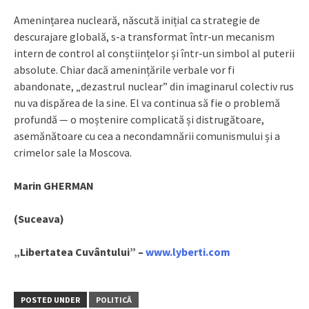
Amenințarea nucleară, născută inițial ca strategie de
descurajare globală, s-a transformat într-un mecanism
intern de control al conștiințelor și într-un simbol al puterii
absolute. Chiar dacă amenințările verbale vor fi
abandonate, „dezastrul nuclear” din imaginarul colectiv rus
nu va dispărea de la sine. El va continua să fie o problemă
profundă — o moștenire complicată și distrugătoare,
asemănătoare cu cea a necondamnării comunismului și a
crimelor sale la Moscova.
Marin GHERMAN
(Suceava)
„Libertatea Cuvântului” –
www.lyberti.com
POSTED UNDER
POLITICĂ