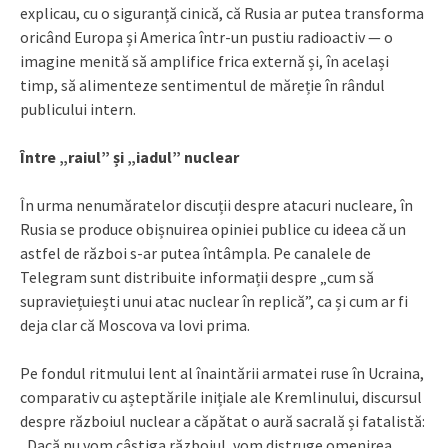
explicau, cu o siguranță cinică, că Rusia ar putea transforma
oricând Europa și America într-un pustiu radioactiv — o
imagine menită să amplifice frica externă și, în același
timp, să alimenteze sentimentul de măreție în rândul
publicului intern.
Între „raiul” și „iadul” nuclear
În urma nenumăratelor discuții despre atacuri nucleare, în
Rusia se produce obișnuirea opiniei publice cu ideea că un
astfel de război s-ar putea întâmpla. Pe canalele de
Telegram sunt distribuite informații despre „cum să
supraviețuiești unui atac nuclear în replică”, ca și cum ar fi
deja clar că Moscova va lovi prima.
Pe fondul ritmului lent al înaintării armatei ruse în Ucraina,
comparativ cu așteptările inițiale ale Kremlinului, discursul
despre războiul nuclear a căpătat o aură sacrală și fatalistă:
„Dacă nu vom câștiga războiul, vom distruge omenirea,