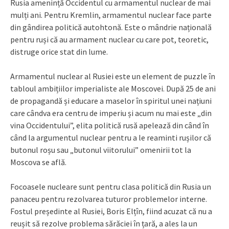
Rusia amenință Occidentul cu armamentul nuclear de mai
mulți ani. Pentru Kremlin, armamentul nuclear face parte
din gândirea politică autohtonă. Este o mândrie națională
pentru ruși că au armament nuclear cu care pot, teoretic,
distruge orice stat din lume.
Armamentul nuclear al Rusiei este un element de puzzle în
tabloul ambițiilor imperialiste ale Moscovei. După 25 de ani
de propagandă și educare a maselor în spiritul unei națiuni
care cândva era centru de imperiu și acum nu mai este „din
vina Occidentului”, elita politică rusă apelează din când în
când la argumentul nuclear pentru a le reaminti rușilor că
butonul roșu sau „butonul viitorului” omenirii tot la
Moscova se află.
Focoasele nucleare sunt pentru clasa politică din Rusia un
panaceu pentru rezolvarea tuturor problemelor interne.
Fostul președinte al Rusiei, Boris Elțîn, fiind acuzat că nu a
reușit să rezolve problema sărăciei în țară, a ales la un