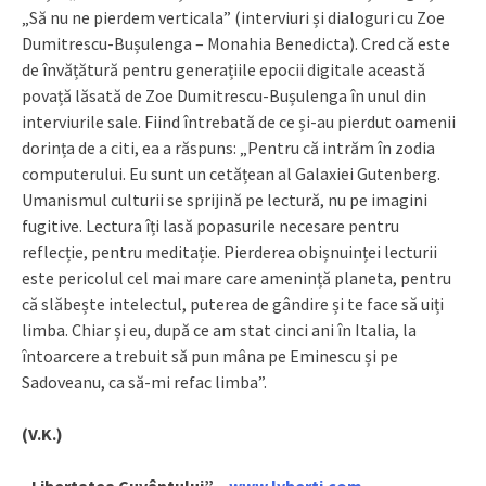
„Să nu ne pierdem verticala” (interviuri și dialoguri cu Zoe
Dumitrescu-Bușulenga – Monahia Benedicta). Cred că este
de învățătură pentru generațiile epocii digitale această
povață lăsată de Zoe Dumitrescu-Bușulenga în unul din
interviurile sale. Fiind întrebată de ce și-au pierdut oamenii
dorința de a citi, ea a răspuns: „Pentru că intrăm în zodia
computerului. Eu sunt un cetățean al Galaxiei Gutenberg.
Umanismul culturii se sprijină pe lectură, nu pe imagini
fugitive. Lectura îți lasă popasurile necesare pentru
reflecție, pentru meditație. Pierderea obișnuinței lecturii
este pericolul cel mai mare care amenință planeta, pentru
că slăbește intelectul, puterea de gândire și te face să uiți
limba. Chiar și eu, după ce am stat cinci ani în Italia, la
întoarcere a trebuit să pun mâna pe Eminescu și pe
Sadoveanu, ca să-mi refac limba”.
(V.K.)