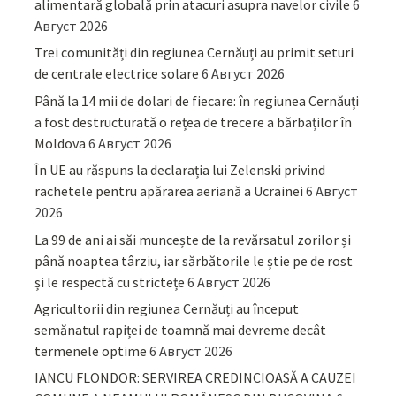
alimentară globală prin atacuri asupra navelor civile
6
Август 2026
Trei comunități din regiunea Cernăuți au primit seturi
de centrale electrice solare
6 Август 2026
Până la 14 mii de dolari de fiecare: în regiunea Cernăuți
a fost destructurată o rețea de trecere a bărbaților în
Moldova
6 Август 2026
În UE au răspuns la declarația lui Zelenski privind
rachetele pentru apărarea aeriană a Ucrainei
6 Август
2026
La 99 de ani ai săi muncește de la revărsatul zorilor și
până noaptea târziu, iar sărbătorile le știe pe de rost
și le respectă cu strictețe
6 Август 2026
Agricultorii din regiunea Cernăuți au început
semănatul rapiței de toamnă mai devreme decât
termenele optime
6 Август 2026
IANCU FLONDOR: SERVIREA CREDINCIOASĂ A CAUZEI