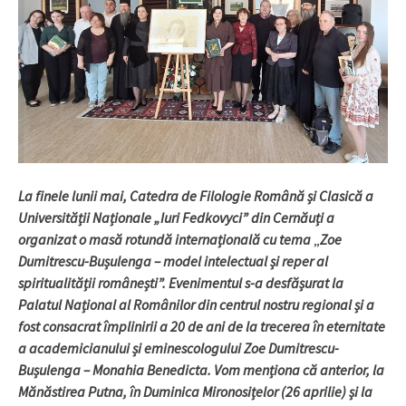
La finele lunii mai, Catedra de Filologie Română și Clasică a
Universității Naționale „Iuri Fedkovyci” din Cernăuți a
organizat o masă rotundă internațională cu tema
„
Zoe
Dumitrescu-Bușulenga – model intelectual și reper al
spiritualității românești”. Evenimentul s-a desfășurat la
Palatul Național al Românilor din centrul nostru regional și a
fost consacrat împlinirii a 20 de ani de la trecerea în eternitate
a academicianului și eminescologului Zoe Dumitrescu-
Bușulenga – Monahia Benedicta. Vom menționa că anterior, la
Mănăstirea Putna, în Duminica Mironosițelor (26 aprilie) și la