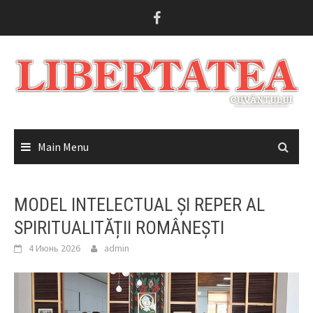
Skip
to
content
Main Menu
MODEL INTELECTUAL ȘI REPER AL
SPIRITUALITĂȚII ROMÂNEȘTI
4 Июнь 2026
admin