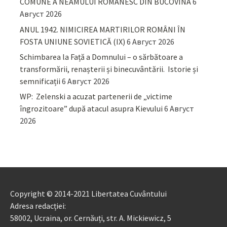
COMUNE A NEAMULUI ROMÂNESC DIN BUCOVINA
6
Август 2026
ANUL 1942. NIMICIREA MARTIRILOR ROMÂNI ÎN
FOSTA UNIUNE SOVIETICĂ (IX)
6 Август 2026
Schimbarea la Față a Domnului – o sărbătoare a
transformării, renașterii și binecuvântării. Istorie și
semnificații
6 Август 2026
WP: Zelenski a acuzat partenerii de „victime
îngrozitoare” după atacul asupra Kievului
6 Август
2026
Copyright © 2014-2021 Libertatea Cuvântului
Adresa redacției:
58002, Ucraina, or. Cernăuți, str. A. Mickiewicz, 5