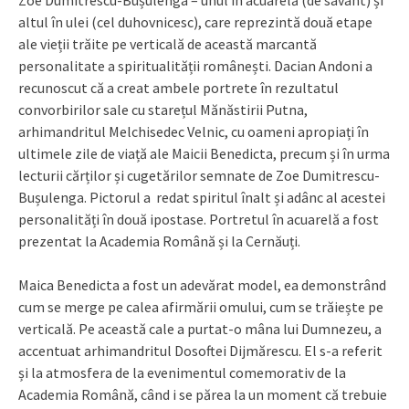
Zoe Dumitrescu-Bușulenga – unul în acuarelă (de savant) și
altul în ulei (cel duhovnicesc), care reprezintă două etape
ale vieții trăite pe verticală de această marcantă
personalitate a spiritualității românești. Dacian Andoni a
recunoscut că a creat ambele portrete în rezultatul
convorbirilor sale cu starețul Mănăstirii Putna,
arhimandritul Melchisedec Velnic, cu oameni apropiați în
ultimele zile de viață ale Maicii Benedicta, precum și în urma
lecturii cărților și cugetărilor semnate de Zoe Dumitrescu-
Bușulenga. Pictorul a redat spiritul înalt și adânc al acestei
personalități în două ipostase. Portretul în acuarelă a fost
prezentat la Academia Română și la Cernăuți.
Maica Benedicta a fost un adevărat model, ea demonstrând
cum se merge pe calea afirmării omului, cum se trăiește pe
verticală. Pe această cale a purtat-o mâna lui Dumnezeu, a
accentuat arhimandritul Dosoftei Dijmărescu. El s-a referit
și la atmosfera de la evenimentul comemorativ de la
Academia Română, când i se părea la un moment că trebuie