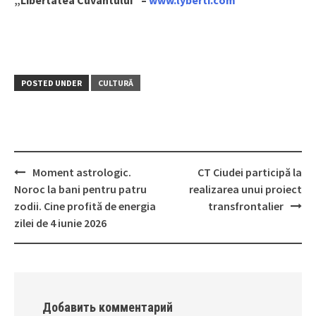
„Libertatea Cuvântului” –
www.lyberti.com
POSTED UNDER
CULTURĂ
Moment astrologic.
CT Ciudei participă la
Post
Noroc la bani pentru patru
realizarea unui proiect
navigation
zodii. Cine profită de energia
transfrontalier
zilei de 4 iunie 2026
Добавить комментарий