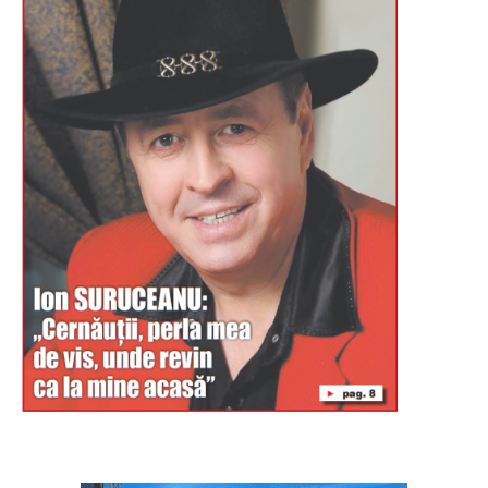
Буковина