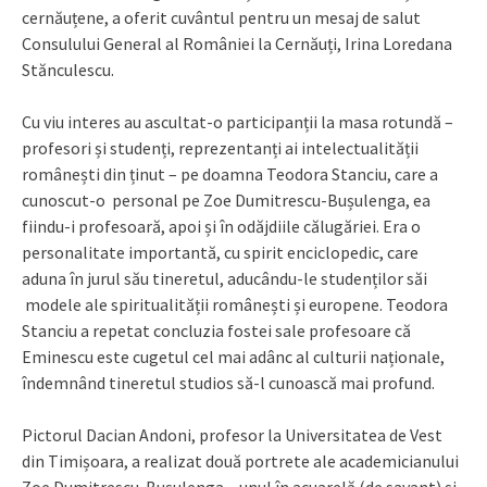
cernăuțene, a oferit cuvântul pentru un mesaj de salut
Consulului General al României la Cernăuți, Irina Loredana
Stănculescu.
Cu viu interes au ascultat-o participanții la masa rotundă –
profesori și studenți, reprezentanți ai intelectualității
românești din ținut – pe doamna Teodora Stanciu, care a
cunoscut-o personal pe Zoe Dumitrescu-Bușulenga, ea
fiindu-i profesoară, apoi și în odăjdiile călugăriei. Era o
personalitate importantă, cu spirit enciclopedic, care
aduna în jurul său tineretul, aducându-le studenților săi
modele ale spiritualității românești și europene. Teodora
Stanciu a repetat concluzia fostei sale profesoare că
Eminescu este cugetul cel mai adânc al culturii naționale,
îndemnând tineretul studios să-l cunoască mai profund.
Pictorul Dacian Andoni, profesor la Universitatea de Vest
din Timișoara, a realizat două portrete ale academicianului