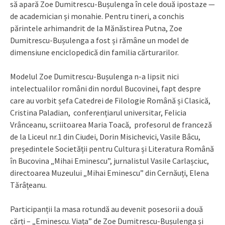
să apară Zoe Dumitrescu-Bușulenga în cele două ipostaze —
de academician și monahie. Pentru tineri, a conchis
părintele arhimandrit de la Mănăstirea Putna, Zoe
Dumitrescu-Bușulenga a fost și rămâne un model de
dimensiune enciclopedică din familia cărturarilor.
Modelul Zoe Dumitrescu-Bușulenga n-a lipsit nici
intelectualilor români din nordul Bucovinei, fapt despre
care au vorbit șefa Catedrei de Filologie Română și Clasică,
Cristina Paladian, conferențiarul universitar, Felicia
Vrânceanu, scriitoarea Maria Toacă, profesorul de franceză
de la Liceul nr.1 din Ciudei, Dorin Misichevici, Vasile Bâcu,
președintele Societății pentru Cultura și Literatura Română
în Bucovina „Mihai Eminescu”, jurnalistul Vasile Carlașciuc,
directoarea Muzeului „Mihai Eminescu” din Cernăuți, Elena
Tărâțeanu.
Participanții la masa rotundă au devenit posesorii a două
cărți – „Eminescu. Viața” de Zoe Dumitrescu-Bușulenga și