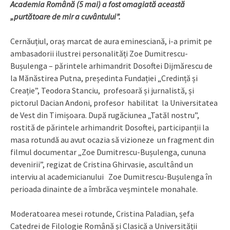
Academia Română (5 mai) a fost omagiată această
„purtătoare de mir a cuvântului”.
Cernăuțiul, oraș marcat de aura eminesciană, i-a primit pe
ambasadorii ilustrei personalități Zoe Dumitrescu-
Bușulenga – părintele arhimandrit Dosoftei Dijmărescu de
la Mănăstirea Putna, președinta Fundației „Credință și
Creație”, Teodora Stanciu, profesoară și jurnalistă, și
pictorul Dacian Andoni, profesor habilitat la Universitatea
de Vest din Timișoara. După rugăciunea „Tatăl nostru”,
rostită de părintele arhimandrit Dosoftei, participanții la
masa rotundă au avut ocazia să vizioneze un fragment din
filmul documentar „Zoe Dumitrescu-Bușulenga, cununa
devenirii”, regizat de Cristina Ghirvasie, ascultând un
interviu al academicianului Zoe Dumitrescu-Bușulenga în
perioada dinainte de a îmbrăca veșmintele monahale.
Moderatoarea mesei rotunde, Cristina Paladian, șefa
Catedrei de Filologie Română și Clasică a Universității