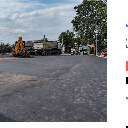
h
C
D