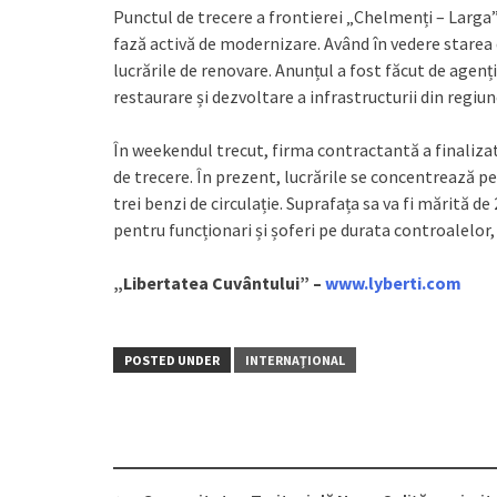
Punctul de trecere a frontierei „Chelmenți – Larga”
fază activă de modernizare. Având în vedere starea de
lucrările de renovare. Anunțul a fost făcut de agenți
restaurare și dezvoltare a infrastructurii din regiun
În weekendul trecut, firma contractantă a finalizat
de trecere. În prezent, lucrările se concentrează pe
trei benzi de circulație. Suprafața sa va fi mărită de 
pentru funcționari și șoferi pe durata controalelor,
„Libertatea Cuvântului” –
www.lyberti.com
POSTED UNDER
INTERNAŢIONAL