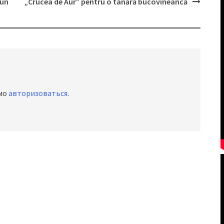
 un
„Crucea de Aur” pentru o tânără bucovineancă
имо
авторизоваться
.