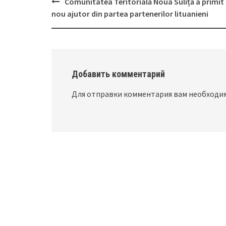
Comunitatea Teritorială Noua Suliță a primit
Post
nou ajutor din partea partenerilor lituanieni
navigation
Добавить комментарий
Для отправки комментария вам необход