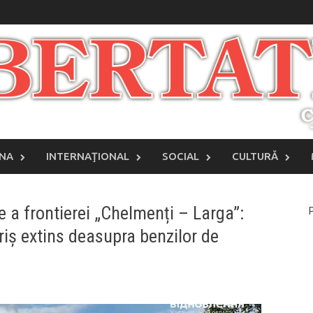
INA
INTERNAŢIONAL
SOCIAL
CULTURĂ
 a frontierei „Chelmenți – Larga”:
P
iș extins deasupra benzilor de