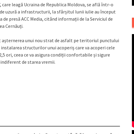
, care leagă Ucraina de Republica Moldova, se află într-o
 uzură a infrastructurii, la sfârșitul lunii iulie au început
a de presă ACC Media, citând informații de la Serviciul de
ea Cernăuți.
 așternerea unui nou strat de asfalt pe teritoriul punctului
 instalarea structurilor unui acoperiș care va acoperi cele
2,5 ori, ceea ce va asigura condiții confortabile și sigure
 indiferent de starea vremii.