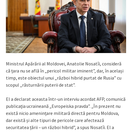
Ministrul Apărării al Moldovei, Anatolie Nosatîi, consideră
că țara nu se află în „pericol militar iminent”, dar, în același
timp, este obiectul unui „război hibrid purtat de Rusia” cu
scopul „răsturnării puterii de stat”.
El a declarat aceasta într-un interviu acordat AFP, comunică
publicaţia ucraineană „Evropeiska pravda”. „În prezent nu
există nicio amenințare militară directă pentru Moldova,
dar există și alte tipuri de pericole care afectează
securitatea țării – un război hibrid”, a spus Nosatîi. El a