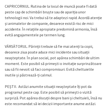
CAPRICORNUL. Rutina de la locul de muncă poate fi dată
peste cap de schimbări bruște sau de apariția unor
tehnologii noi. Va trebui să te adaptezi rapid. Acordă atenție
și animalelor de companie, deoarece există risc de mici
accidente. În relațiile apropiate predomină armonia, însă
evită angajamentele pe termen lung.
VĂRSĂTORUL. Părinții trebuie să fie mai atenți la copii,
deoarece ziua poate aduce mici incidente sau situații
neașteptate. În plan social, pot apărea schimbări de ultim
moment. Este posibil să primești o invitație surprinzătoare
sau să fii nevoit să faci compromisuri. Evită cheltuielile
inutile și păstrează-ți calmul.
PEȘTII. Astăzi anumite situații neașteptate îți pot da
programul peste cap. Este posibil să primești o vizită
surpriză. Pot apărea discuții despre bani și cheltuieli, însă nu
este recomandat să iei decizii importante anume astăzi.