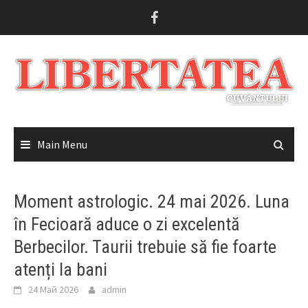
Skip
to
content
Main Menu
Moment astrologic. 24 mai 2026. Luna
în Fecioară aduce o zi excelentă
Berbecilor. Taurii trebuie să fie foarte
atenți la bani
24 Май 2026
admin