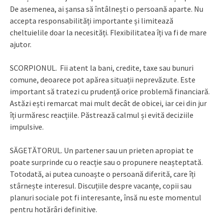
De asemenea, ai șansa să întâlnești o persoană aparte. Nu
accepta responsabilități importante și limitează
cheltuielile doar la necesități. Flexibilitatea îți va fi de mare
ajutor.
SCORPIONUL. Fii atent la bani, credite, taxe sau bunuri
comune, deoarece pot apărea situații neprevăzute. Este
important să tratezi cu prudență orice problemă financiară.
Astăzi ești remarcat mai mult decât de obicei, iar cei din jur
îți urmăresc reacțiile. Păstrează calmul și evită deciziile
impulsive.
SĂGETĂTORUL. Un partener sau un prieten apropiat te
poate surprinde cu o reacție sau o propunere neașteptată.
Totodată, ai putea cunoaște o persoană diferită, care îți
stârnește interesul. Discuțiile despre vacanțe, copii sau
planuri sociale pot fi interesante, însă nu este momentul
pentru hotărâri definitive.