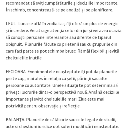
recomandat să eviți cumpărăturile și deciziile importante.
În schimb, concentrează-te pe analiză și pe planificare.
LEUL. Luna se află în zodia ta și îți oferă un plus de energie
și încredere. Vei atrage atenția celor din jur și vei avea ocazia
să cunoști persoane interesante sau diferite de tiparul
obișnuit. Planurile făcute cu prietenii sau cu grupurile din
care faci parte se pot schimba brusc. Rămâi flexibil și evită
cheltuielile inutile.
FECIOARA. Evenimentele neașteptate îți pot da planurile
peste cap, mai ales în relația cu șefii, părinții sau alte
persoane cu autoritate. Unele situații te pot determina să
privești lucrurile dintr-o perspectivă nouă. Amână deciziile
importante și evită cheltuielile mari. Ziua este mai
potrivită pentru observație și reflecție.
BALANȚA. Planurile de călătorie sau cele legate de studii,
acte și chestiuni juridice pot suferi modificări neașteptate.