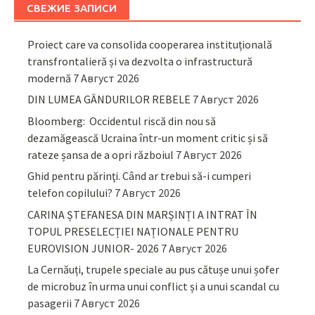
СВЕЖИЕ ЗАПИСИ
Proiect care va consolida cooperarea instituțională
transfrontalieră și va dezvolta o infrastructură
modernă
7 Август 2026
DIN LUMEA GÂNDURILOR REBELE
7 Август 2026
Bloomberg: Occidentul riscă din nou să
dezamăgească Ucraina într-un moment critic și să
rateze șansa de a opri războiul
7 Август 2026
Ghid pentru părinţi. Când ar trebui să-i cumperi
telefon copilului?
7 Август 2026
CARINA ȘTEFANESA DIN MARȘINȚI A INTRAT ÎN
TOPUL PRESELECȚIEI NAȚIONALE PENTRU
EUROVISION JUNIOR- 2026
7 Август 2026
La Cernăuți, trupele speciale au pus cătușe unui șofer
de microbuz în urma unui conflict și a unui scandal cu
pasagerii
7 Август 2026