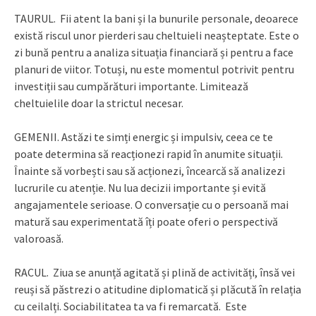
TAURUL. Fii atent la bani și la bunurile personale, deoarece
există riscul unor pierderi sau cheltuieli neașteptate. Este o
zi bună pentru a analiza situația financiară și pentru a face
planuri de viitor. Totuși, nu este momentul potrivit pentru
investiții sau cumpărături importante. Limitează
cheltuielile doar la strictul necesar.
GEMENII. Astăzi te simți energic și impulsiv, ceea ce te
poate determina să reacționezi rapid în anumite situații.
Înainte să vorbești sau să acționezi, încearcă să analizezi
lucrurile cu atenție. Nu lua decizii importante și evită
angajamentele serioase. O conversație cu o persoană mai
matură sau experimentată îți poate oferi o perspectivă
valoroasă.
RACUL. Ziua se anunță agitată și plină de activități, însă vei
reuși să păstrezi o atitudine diplomatică și plăcută în relația
cu ceilalți. Sociabilitatea ta va fi remarcată. Este