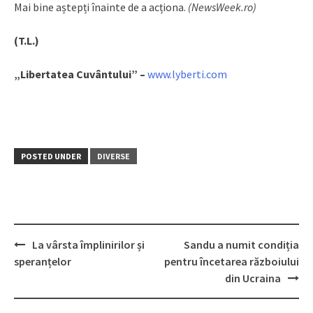
Mai bine aștepți înainte de a acționa.
(NewsWeek.ro)
(T.L.)
„Libertatea Cuvântului” –
www.lyberti.com
POSTED UNDER
DIVERSE
La vârsta împlinirilor și
Sandu a numit condiția
Post
speranțelor
pentru încetarea războiului
navigation
din Ucraina