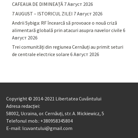
CAFEAUA DE DIMINEAȚĂ
7 Август 2026
7 AUGUST – ISTORICUL ZILEI
7 Август 2026
Andrii Sybiga: RF încearcă să provoace o nouă criză
alimentară globală prin atacuri asupra navelor civile
6
Август 2026
Trei comunități din regiunea Cernăuți au primit seturi
de centrale electrice solare
6 Август 2026
Copyright © 2014-2021 Libertatea Cuvântului
Adresa redacției:
58002, Ucraina, or. Cernăuți, str. A. Mickiewicz, 5
Telefonul mob.: +380958345804
E-mail: lcuvantului@gmail.com