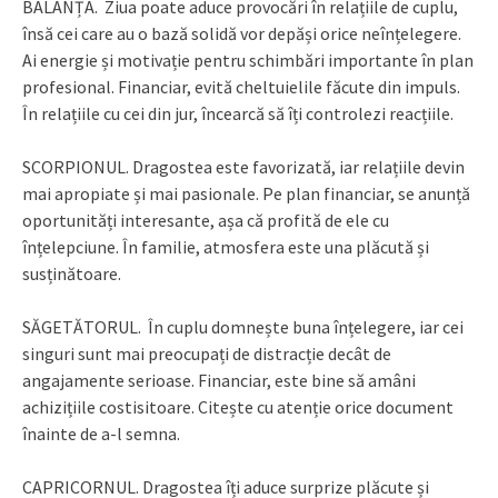
BALANȚA. Ziua poate aduce provocări în relațiile de cuplu,
însă cei care au o bază solidă vor depăși orice neînțelegere.
Ai energie și motivație pentru schimbări importante în plan
profesional. Financiar, evită cheltuielile făcute din impuls.
În relațiile cu cei din jur, încearcă să îți controlezi reacțiile.
SCORPIONUL. Dragostea este favorizată, iar relațiile devin
mai apropiate și mai pasionale. Pe plan financiar, se anunță
oportunități interesante, așa că profită de ele cu
înțelepciune. În familie, atmosfera este una plăcută și
susținătoare.
SĂGETĂTORUL. În cuplu domnește buna înțelegere, iar cei
singuri sunt mai preocupați de distracție decât de
angajamente serioase. Financiar, este bine să amâni
achizițiile costisitoare. Citește cu atenție orice document
înainte de a-l semna.
CAPRICORNUL. Dragostea îți aduce surprize plăcute și