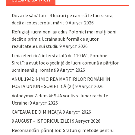
Doza de sănătate. 4 lucruri pe care să le faci seara,
dacă ai colesterolul mărit
9 Август 2026
Refugiații ucraineni au adus Poloniei mai mulți bani
decât a primit Ucraina sub formă de ajutor:
rezultatele unui studiu
9 Август 2026
Linia electrică interstatală de 110 kV „Porubne –
Siret”: a avut loc o ședință de lucru comună a părților
ucraineană și română
9 Август 2026
ANUL 1942. NIMICIREA MARTIRILOR ROMÂNI ÎN
FOSTA UNIUNE SOVIETICĂ (XI)
9 Август 2026
Volodymyr Zelenski: SUA vor livra lunar rachete
Ucrainei
9 Август 2026
CAFEAUA DE DIMINEAȚĂ
9 Август 2026
9 AUGUST – ISTORICUL ZILEI
9 Август 2026
Recomandări părinţilor. Sfaturi și metode pentru