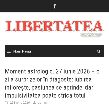
Skip
to
content
Main Menu
Moment astrologic. 27 iunie 2026 – o
zi a surprizelor în dragoste: iubirea
înflorește, pasiunea se aprinde, dar
impulsivitatea poate strica totul
27 Июнь 2026
admin