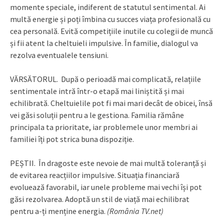
momente speciale, indiferent de statutul sentimental. Ai
multă energie și poți îmbina cu succes viața profesională cu
cea personală. Evită competițiile inutile cu colegii de muncă
și fii atent la cheltuieli impulsive. În familie, dialogul va
rezolva eventualele tensiuni.
VĂRSĂTORUL. După o perioadă mai complicată, relațiile
sentimentale intră într-o etapă mai liniștită și mai
echilibrată. Cheltuielile pot fi mai mari decât de obicei, însă
vei găsi soluții pentru a le gestiona. Familia rămâne
principala ta prioritate, iar problemele unor membri ai
familiei îți pot strica buna dispoziție.
PEȘTII. În dragoste este nevoie de mai multă toleranță și
de evitarea reacțiilor impulsive. Situația financiară
evoluează favorabil, iar unele probleme mai vechi își pot
găsi rezolvarea. Adoptă un stil de viață mai echilibrat
pentru a-ți menține energia.
(România TV.net)