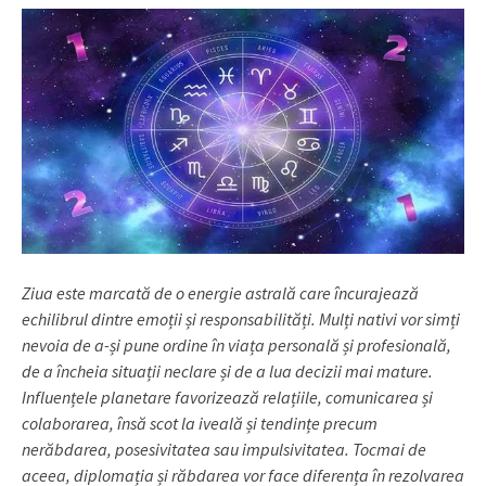
Ziua este marcată de o energie astrală care încurajează
echilibrul dintre emoții și responsabilități. Mulți nativi vor simți
nevoia de a-și pune ordine în viața personală și profesională,
de a încheia situații neclare și de a lua decizii mai mature.
Influențele planetare favorizează relațiile, comunicarea și
colaborarea, însă scot la iveală și tendințe precum
nerăbdarea, posesivitatea sau impulsivitatea. Tocmai de
aceea, diplomația și răbdarea vor face diferența în rezolvarea