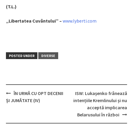
(T.L.)
„Libertatea Cuvântului” –
www.lyberti.com
POSTED UNDER
DIVERSE
ÎN URMĂ CU OPT DECENII
ISW: Lukașenko frânează
Post
ȘI JUMĂTATE (IV)
intențiile Kremlinului și nu
navigation
acceptă implicarea
Belarusului în război