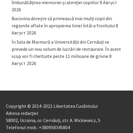
îmbunătățirea memoriei și atenției copiilor
8 Август
2026
Bucovina dorește să primească mai mulți copii din
regiunile aflate în apropierea liniei întâi a frontului
8
Август 2026
În Sala de Marmură a Universității din Cernăuți se
prevede un nou volum de lucrări de restaurare. În acest
scop vor fi cheltuite peste 11 milioane de grivne
8
Август 2026
Copyright © 2014-2021 Libertatea Cuvântului
Adresa redacției:
58002, Ucraina, or. Cernăuți, str. A. Mickiewicz, 5
Telefonul mob.: +380958345804