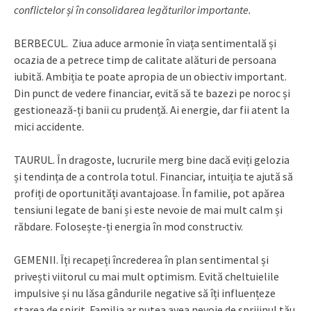
conflictelor și în consolidarea legăturilor importante.
BERBECUL. Ziua aduce armonie în viața sentimentală și
ocazia de a petrece timp de calitate alături de persoana
iubită. Ambiția te poate apropia de un obiectiv important.
Din punct de vedere financiar, evită să te bazezi pe noroc și
gestionează-ți banii cu prudență. Ai energie, dar fii atent la
mici accidente.
TAURUL. În dragoste, lucrurile merg bine dacă eviți gelozia
și tendința de a controla totul. Financiar, intuiția te ajută să
profiți de oportunități avantajoase. În familie, pot apărea
tensiuni legate de bani și este nevoie de mai mult calm și
răbdare. Folosește-ți energia în mod constructiv.
GEMENII. Îți recapeți încrederea în plan sentimental și
privești viitorul cu mai mult optimism. Evită cheltuielile
impulsive și nu lăsa gândurile negative să îți influențeze
starea de spirit. Familia ar putea avea nevoie de sprijinul tău.