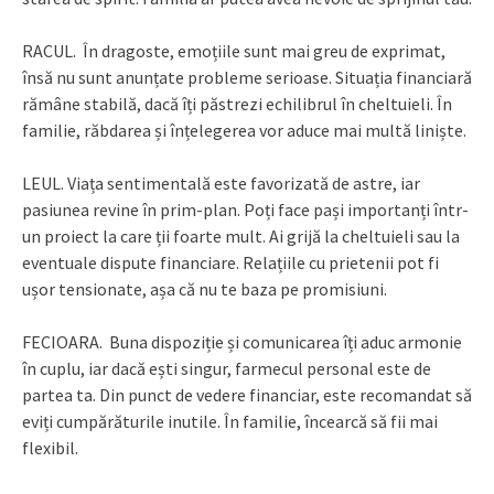
RACUL. În dragoste, emoțiile sunt mai greu de exprimat,
însă nu sunt anunțate probleme serioase. Situația financiară
rămâne stabilă, dacă îți păstrezi echilibrul în cheltuieli. În
familie, răbdarea și înțelegerea vor aduce mai multă liniște.
LEUL. Viața sentimentală este favorizată de astre, iar
pasiunea revine în prim-plan. Poți face pași importanți într-
un proiect la care ții foarte mult. Ai grijă la cheltuieli sau la
eventuale dispute financiare. Relațiile cu prietenii pot fi
ușor tensionate, așa că nu te baza pe promisiuni.
FECIOARA. Buna dispoziție și comunicarea îți aduc armonie
în cuplu, iar dacă ești singur, farmecul personal este de
partea ta. Din punct de vedere financiar, este recomandat să
eviți cumpărăturile inutile. În familie, încearcă să fii mai
flexibil.