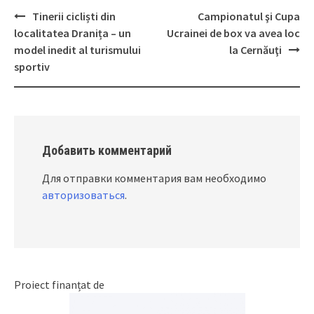
Tinerii cicliști din
Campionatul şi Cupa
Post
localitatea Dranița – un
Ucrainei de box va avea loc
navigation
model inedit al turismului
la Cernăuţi
sportiv
Добавить комментарий
Для отправки комментария вам необходимо
авторизоваться
.
Proiect finanțat de