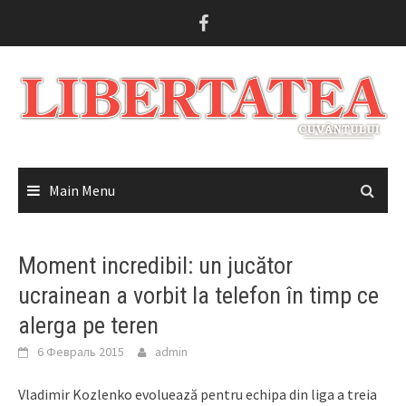
Skip
to
content
Main Menu
Moment incredibil: un jucător
ucrainean a vorbit la telefon în timp ce
alerga pe teren
6 Февраль 2015
admin
Vladimir Kozlenko evoluează pentru echipa din liga a treia