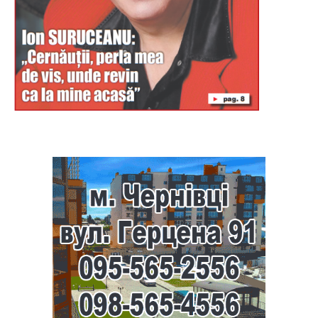
Буковина