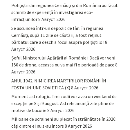
Polițiștii din regiunea Cernăuți și din România au făcut
schimb de experiență în investigarea eco-
infracțiunilor
8 Август 2026
Se ascundea într-un depozit de fân: în regiunea
Cernăuți, după 11 zile de căutări, a fost reținut
bărbatul care a deschis focul asupra polițiștilor
8
Август 2026
Șeful Ministerului Apărării al României: Dacă vor veni
150 de drone, aceasta nu va mai fi o perioadă de pace
8
Август 2026
ANUL 1942. NIMICIREA MARTIRILOR ROMÂNI ÎN
FOSTA UNIUNE SOVIETICĂ (X)
8 Август 2026
Moment astrologic. Trei zodii vor avea un weekend de
excepție pe 8 și 9 august. Astrele anunță zile pline de
motive de bucurie
8 Август 2026
Milioane de ucraineni au plecat în străinătate în 2026:
câți dintre ei nu s-au întors
8 Август 2026