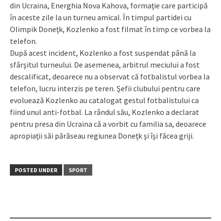
din Ucraina, Energhia Nova Kahova, formaţie care participă
în aceste zile la un turneu amical. În timpul partidei cu
Olimpik Doneţk, Kozlenko a fost filmat în timp ce vorbea la
telefon.
După acest incident, Kozlenko a fost suspendat până la
sfârşitul turneului. De asemenea, arbitrul meciului a fost
descalificat, deoarece nu a observat că fotbalistul vorbea la
telefon, lucru interzis pe teren. Şefii clubului pentru care
evoluează Kozlenko au catalogat gestul fotbalistului ca
fiind unul anti-fotbal. La rândul său, Kozlenko a declarat
pentru presa din Ucraina că a vorbit cu familia sa, deoarece
apropiaţii săi părăseau regiunea Doneţk şi îşi făcea griji.
POSTED UNDER
SPORT