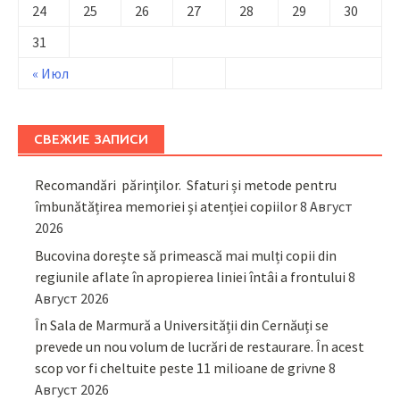
24
25
26
27
28
29
30
31
« Июл
СВЕЖИЕ ЗАПИСИ
Recomandări părinţilor. Sfaturi și metode pentru
îmbunătățirea memoriei și atenției copiilor
8 Август
2026
Bucovina dorește să primească mai mulți copii din
regiunile aflate în apropierea liniei întâi a frontului
8
Август 2026
În Sala de Marmură a Universității din Cernăuți se
prevede un nou volum de lucrări de restaurare. În acest
scop vor fi cheltuite peste 11 milioane de grivne
8
Август 2026