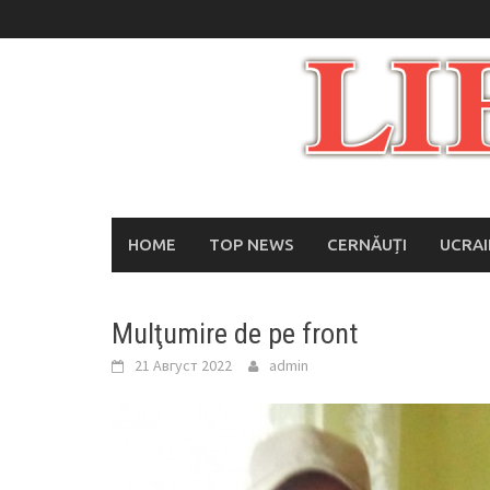
Skip
to
content
HOME
TOP NEWS
CERNĂUȚI
UCRA
Mulţumire de pe front
21 Август 2022
admin