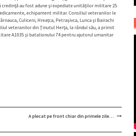
 credinţă au fost adune şi expediate unităţilor militare 25
medicamente, echipament militar. Consiliul veteranilor le
ârnauca, Culiceni, Hreaţca, Petraşivca, Lunca şi Bairachi
iliul veteranilor din Ţinutul Herţa, la rândul său, a primit
itare A1035 şi batalionului 74 pentru ajutorul umanitar
A plecat pe front chiar din primele zile…