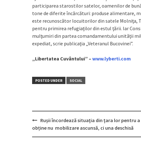
participarea starostilor satelor, oamenilor de bună
tone de diferite încărcături: produse alimentare, 
este recunoscător locuitorilor din satele Molniţa, T
pentru primirea refugiaţilor din estul ţării. Iar Cons
mulţumiri din partea comandamentului unităţii mil
expediat, scrie publicaţia „Veteranul Bucovinei”.
„Libertatea Cuvântului” –
www.lyberti.com
POSTED UNDER
SOCIAL
Rușii încordează situaţia din ţara lor pentru a
Post
obține nu mobilizare ascunsă, ci una deschisă
navigation