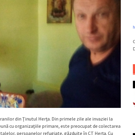
h
C
D
anilor din Ţinutul Herţa. Din primele zile ale invaziei la
preună cu organizaţiile primare, este preocupat de colectarea
italelor, persoanelor refugiate, găzduite în CT Herţa. Cu