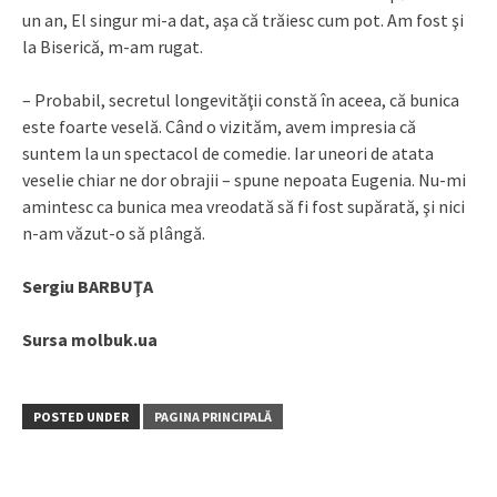
un an, El singur mi-a dat, aşa că trăiesc cum pot. Am fost şi
la Biserică, m-am rugat.
– Probabil, secretul longevităţii constă în aceea, că bunica
este foarte veselă. Când o vizităm, avem impresia că
suntem la un spectacol de comedie. Iar uneori de atata
veselie chiar ne dor obrajii – spune nepoata Eugenia. Nu-mi
amintesc ca bunica mea vreodată să fi fost supărată, şi nici
n-am văzut-o să plângă.
Sergiu BARBUŢA
Sursa molbuk.ua
POSTED UNDER
PAGINA PRINCIPALĂ