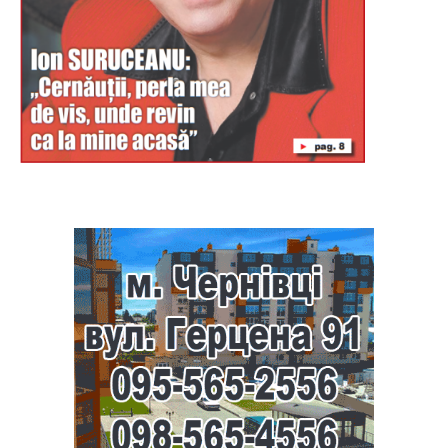
Буковина