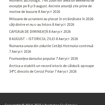
Moment astrologic. Trei zodii vor avea un weekend de
excepție pe 8 și 9 august. Astrele anunță zile pline de
motive de bucurie
8 Август 2026
Milioane de ucraineni au plecat în străinătate în 2026:
câți dintre ei nu s-au întors
8 Август 2026
CAFEAUA DE DIMINEAȚĂ
8 Август 2026
8 AUGUST – ISTORICUL ZILEI
8 Август 2026
Ruinarea unuia din zidurile Cetății Hotinului continuă
7 Август 2026
Frumusețea dansului popular
7 Август 2026
Arctica a stabilit un record istoric de căldură: aproape
34°C dincolo de Cercul Polar
7 Август 2026
Copyright © 2014-2021 Libertatea Cuvântului