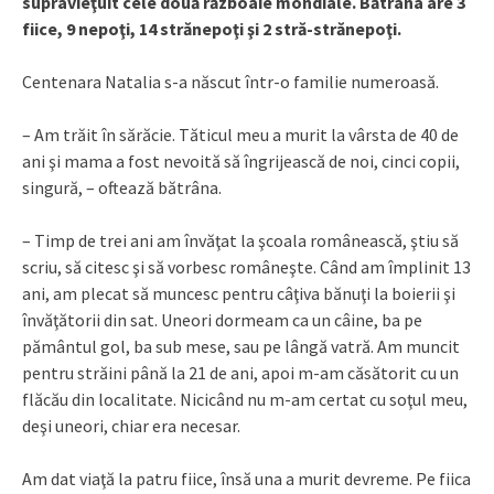
supravieţuit cele două războaie mondiale. Bătrâna are 3
fiice, 9 nepoţi, 14 strănepoţi şi 2 stră-strănepoţi.
Centenara Natalia s-a născut într-o familie numeroasă.
– Am trăit în sărăcie. Tăticul meu a murit la vârsta de 40 de
ani şi mama a fost nevoită să îngrijească de noi, cinci copii,
singură, – oftează bătrâna.
– Timp de trei ani am învăţat la şcoala românească, ştiu să
scriu, să citesc şi să vorbesc româneşte. Când am împlinit 13
ani, am plecat să muncesc pentru câţiva bănuţi la boierii şi
învăţătorii din sat. Uneori dormeam ca un câine, ba pe
pământul gol, ba sub mese, sau pe lângă vatră. Am muncit
pentru străini până la 21 de ani, apoi m-am căsătorit cu un
flăcău din localitate. Nicicând nu m-am certat cu soţul meu,
deşi uneori, chiar era necesar.
Am dat viaţă la patru fiice, însă una a murit devreme. Pe fiica