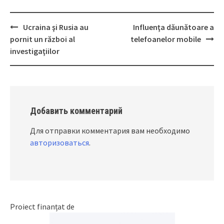
Ucraina şi Rusia au
Influenţa dăunătoare a
Post
pornit un război al
telefoanelor mobile
navigation
investigaţiilor
Добавить комментарий
Для отправки комментария вам необходимо
авторизоваться
.
Proiect finanțat de