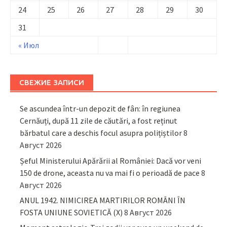
24
25
26
27
28
29
30
31
« Июл
СВЕЖИЕ ЗАПИСИ
Se ascundea într-un depozit de fân: în regiunea
Cernăuți, după 11 zile de căutări, a fost reținut
bărbatul care a deschis focul asupra polițiștilor
8
Август 2026
Șeful Ministerului Apărării al României: Dacă vor veni
150 de drone, aceasta nu va mai fi o perioadă de pace
8
Август 2026
ANUL 1942. NIMICIREA MARTIRILOR ROMÂNI ÎN
FOSTA UNIUNE SOVIETICĂ (X)
8 Август 2026