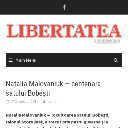
Skip
to
content
Main Menu
Natalia Malovaniuk — centenara
satului Bobeşti
7 Октябрь 2014
admin
Natalia Malovaniuk — locuitoarea satului Bobeşti,
raionul Storojineţ, a trecut prin patru guverne şi a