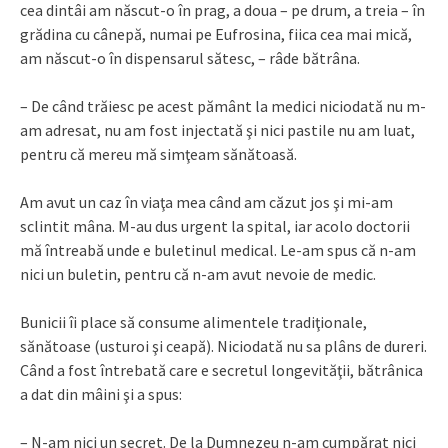
cea dintâi am născut-o în prag, a doua – pe drum, a treia – în
grădina cu cânepă, numai pe Eufrosina, fiica cea mai mică,
am născut-o în dispensarul sătesc, – râde bătrâna.
– De când trăiesc pe acest pământ la medici niciodată nu m-
am adresat, nu am fost injectată şi nici pastile nu am luat,
pentru că mereu mă simţeam sănătoasă.
Am avut un caz în viaţa mea când am căzut jos şi mi-am
sclintit mâna. M-au dus urgent la spital, iar acolo doctorii
mă întreabă unde e buletinul medical. Le-am spus că n-am
nici un buletin, pentru că n-am avut nevoie de medic.
Bunicii îi place să consume alimentele tradiţionale,
sănătoase (usturoi şi ceapă). Niciodată nu sa plâns de dureri.
Când a fost întrebată care e secretul longevităţii, bătrânica
a dat din mâini şi a spus:
– N-am nici un secret. De la Dumnezeu n-am cumpărat nici