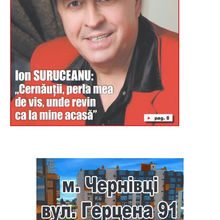
Буковина