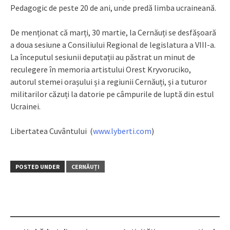
Pedagogic de peste 20 de ani, unde predă limba ucraineană.
De menționat că marți, 30 martie, la Cernăuți se desfășoară
a doua sesiune a Consiliului Regional de legislatura a VIII-a.
La începutul sesiunii deputații au păstrat un minut de
reculegere în memoria artistului Orest Kryvoruciko,
autorul stemei orașului și a regiunii Cernăuți, și a tuturor
militarilor căzuți la datorie pe câmpurile de luptă din estul
Ucrainei.
Libertatea Cuvântului (
www.lyberti.com
)
POSTED UNDER
CERNĂUȚI