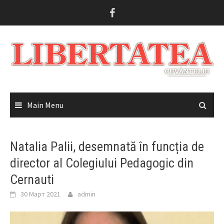
Skip
to
content
Main Menu
Natalia Palii, desemnată în funcția de
director al Colegiului Pedagogic din
Cernauti
30 Март 2021
admin