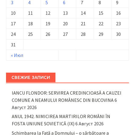
3
4
5
6
7
8
9
10
11
12
13
14
15
16
17
18
19
20
21
22
23
24
25
26
27
28
29
30
31
« Июл
СВЕЖИЕ ЗАПИСИ
IANCU FLONDOR: SERVIREA CREDINCIOASĂ A CAUZEI
COMUNE A NEAMULUI ROMÂNESC DIN BUCOVINA
6
Август 2026
ANUL 1942. NIMICIREA MARTIRILOR ROMÂNI ÎN
FOSTA UNIUNE SOVIETICĂ (IX)
6 Август 2026
Schimbarea la Față a Domnului – o sărbătoare a