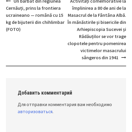
Un bărbat din regiunea
Activități comemorative la
Post
Cernăuți, prins la frontiera
împlinirea a 80 de ani de la
navigation
ucraineano — română cu 15
Masacrul de la Fântâna Albă.
kg de bijuterii din chihlimbar
În mănăstirile și bisericile din
(FOTO)
Arhiepiscopia Sucevei și
Rădăuților se vor trage
clopotele pentru pomenirea
victimelor masacrului
sângeros din 1941
Добавить комментарий
Для отправки комментария вам необходимо
авторизоваться
.