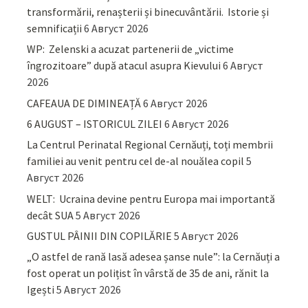
transformării, renașterii și binecuvântării. Istorie și
semnificații
6 Август 2026
WP: Zelenski a acuzat partenerii de „victime
îngrozitoare” după atacul asupra Kievului
6 Август
2026
CAFEAUA DE DIMINEAȚĂ
6 Август 2026
6 AUGUST – ISTORICUL ZILEI
6 Август 2026
La Centrul Perinatal Regional Cernăuți, toți membrii
familiei au venit pentru cel de-al nouălea copil
5
Август 2026
WELT: Ucraina devine pentru Europa mai importantă
decât SUA
5 Август 2026
GUSTUL PÂINII DIN COPILĂRIE
5 Август 2026
„O astfel de rană lasă adesea șanse nule”: la Cernăuți a
fost operat un polițist în vârstă de 35 de ani, rănit la
Igești
5 Август 2026