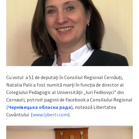
Cu votul a 51 de deputați în Consiliul Regional Cernăuți,
Natalia Palii a fost numită marți în funcția de director al
Colegiului Pedagogic al Universității „Iuri Fedkovyci” din
Cernauti, potrivit paginii de Facebook a Consiliului Regional
(
Чернівецька
обласна
рада
), notează Libertatea
Cuvântului (
www.lyberti.com
).