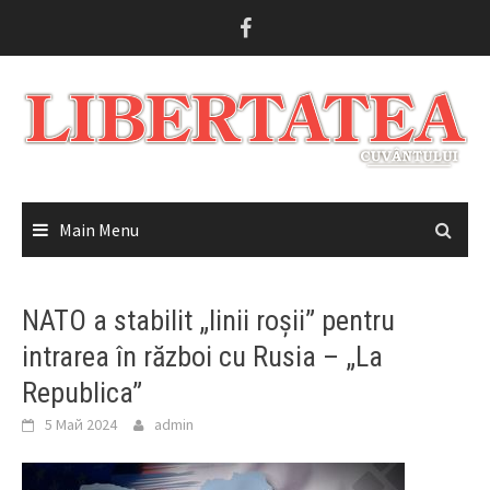
Skip
to
content
Main Menu
NATO a stabilit „linii roșii” pentru
intrarea în război cu Rusia – „La
Republica”
5 Май 2024
admin