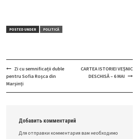
POSTED UNDER
POLITICĂ
Zi cu semnificații duble
CARTEA ISTORIEI VEȘNIC
Post
pentru Sofia Roșca din
DESCHISĂ – 6 MAI
navigation
Marșinți
Добавить комментарий
Для отправки комментария вам необходимо