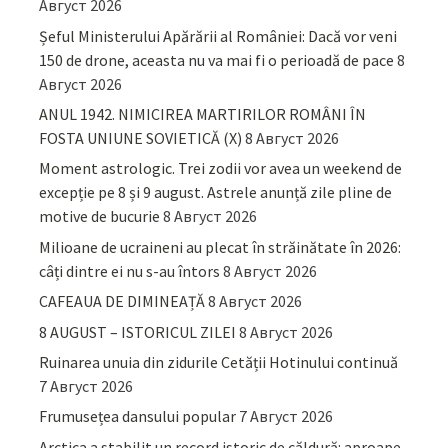
Август 2026
Șeful Ministerului Apărării al României: Dacă vor veni
150 de drone, aceasta nu va mai fi o perioadă de pace
8
Август 2026
ANUL 1942. NIMICIREA MARTIRILOR ROMÂNI ÎN
FOSTA UNIUNE SOVIETICĂ (X)
8 Август 2026
Moment astrologic. Trei zodii vor avea un weekend de
excepție pe 8 și 9 august. Astrele anunță zile pline de
motive de bucurie
8 Август 2026
Milioane de ucraineni au plecat în străinătate în 2026:
câți dintre ei nu s-au întors
8 Август 2026
CAFEAUA DE DIMINEAȚĂ
8 Август 2026
8 AUGUST – ISTORICUL ZILEI
8 Август 2026
Ruinarea unuia din zidurile Cetății Hotinului continuă
7 Август 2026
Frumusețea dansului popular
7 Август 2026
Arctica a stabilit un record istoric de căldură: aproape