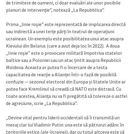
de trimitere de oameni, ci doar evaluări ale unor posibile
planuri de intervenție”, notează „La Repubblica”.
Prima „linie roșie” este reprezentată de implicarea directă
sau indirectă a unei terțe părți în teatrul de operațiuni
ucrainean. Un exemplu este posibilitatea unui atac asupra
Kievului din Belarus (care a avut deja loc în 2022). A doua
„linie roșie” este o provocare militară împotriva statelor
baltice sau a Poloniei sau un atac țintit asupra Republicii
Moldova. Aceasta ar putea fi o încercare de a testa
capacitatea de reacție a Alianței într-o fază de posibilă
confuzie — sezonul electoral din Europa și Statele Unite ar
putea face Kremlinul să creadă că NATO este distrasă. Cu
toate acestea, Alianța nu va fi pregătită să tolereze o astfel
de agresiune, scrie „La Repubblica”.
„Devine vital pentru liderii occidentali să îi transmită un
mesaj clar lui Vladimir Putin: una este să pătrunzi adânc în
teritoriile estice (ale Ucrainei), dar cu totul altceva este să