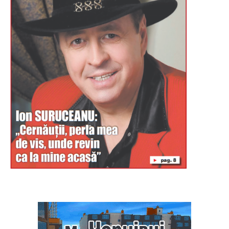
Буковина