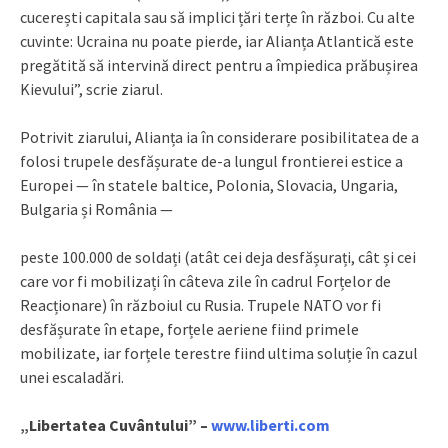
cucerești capitala sau să implici țări terțe în război. Cu alte
cuvinte: Ucraina nu poate pierde, iar Alianța Atlantică este
pregătită să intervină direct pentru a împiedica prăbușirea
Kievului”, scrie ziarul.
Potrivit ziarului, Alianța ia în considerare posibilitatea de a
folosi trupele desfășurate de-a lungul frontierei estice a
Europei — în statele baltice, Polonia, Slovacia, Ungaria,
Bulgaria și România —
peste 100.000 de soldați (atât cei deja desfășurați, cât și cei
care vor fi mobilizați în câteva zile în cadrul Forțelor de
Reacționare) în războiul cu Rusia. Trupele NATO vor fi
desfășurate în etape, forțele aeriene fiind primele
mobilizate, iar forțele terestre fiind ultima soluție în cazul
unei escaladări.
„Libertatea Cuvântului” –
www.liberti.com