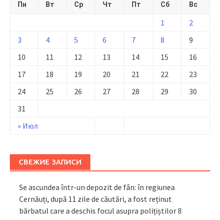
Пн
Вт
Ср
Чт
Пт
Сб
Вс
1
2
3
4
5
6
7
8
9
10
11
12
13
14
15
16
17
18
19
20
21
22
23
24
25
26
27
28
29
30
31
« Июл
СВЕЖИЕ ЗАПИСИ
Se ascundea într-un depozit de fân: în regiunea
Cernăuți, după 11 zile de căutări, a fost reținut
bărbatul care a deschis focul asupra polițiștilor
8