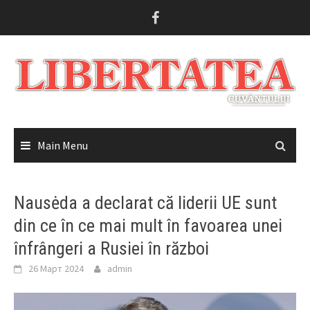
Skip
to
content
Main Menu
Nausėda a declarat că liderii UE sunt
din ce în ce mai mult în favoarea unei
înfrângeri a Rusiei în război
26 Март 2024
admin