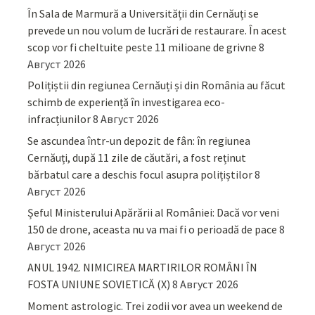
În Sala de Marmură a Universității din Cernăuți se
prevede un nou volum de lucrări de restaurare. În acest
scop vor fi cheltuite peste 11 milioane de grivne
8
Август 2026
Polițiștii din regiunea Cernăuți și din România au făcut
schimb de experiență în investigarea eco-
infracțiunilor
8 Август 2026
Se ascundea într-un depozit de fân: în regiunea
Cernăuți, după 11 zile de căutări, a fost reținut
bărbatul care a deschis focul asupra polițiștilor
8
Август 2026
Șeful Ministerului Apărării al României: Dacă vor veni
150 de drone, aceasta nu va mai fi o perioadă de pace
8
Август 2026
ANUL 1942. NIMICIREA MARTIRILOR ROMÂNI ÎN
FOSTA UNIUNE SOVIETICĂ (X)
8 Август 2026
Moment astrologic. Trei zodii vor avea un weekend de