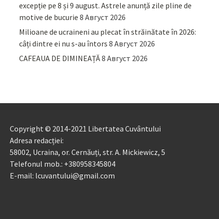
excepție pe 8 și 9 august. Astrele anunță zile pline de
motive de bucurie
8 Август 2026
Milioane de ucraineni au plecat în străinătate în 2026:
câți dintre ei nu s-au întors
8 Август 2026
CAFEAUA DE DIMINEAȚĂ
8 Август 2026
Copyright © 2014-2021 Libertatea Cuvântului
Adresa redacției:
58002, Ucraina, or. Cernăuți, str. A. Mickiewicz, 5
Telefonul mob.: +380958345804
E-mail: lcuvantului@gmail.com