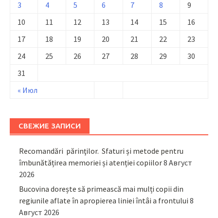
3
4
5
6
7
8
9
10
11
12
13
14
15
16
17
18
19
20
21
22
23
24
25
26
27
28
29
30
31
« Июл
СВЕЖИЕ ЗАПИСИ
Recomandări părinţilor. Sfaturi și metode pentru
îmbunătățirea memoriei și atenției copiilor
8 Август
2026
Bucovina dorește să primească mai mulți copii din
regiunile aflate în apropierea liniei întâi a frontului
8
Август 2026