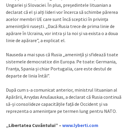
Ungariei și Slovaciei. În plus, președintele lituanian a
declarat că el și alți lideri vor încerca să schimbe părerea
acelor membri UE care sunt încă sceptici în privința
amenințării rusești. „Dacă Rusia trece de prima linie de
apărare în Ucraina, vor intra și la noi și va exista o a doua
linie de apărare”, a explicat el.
Nauseda a mai spus că Rusia „amenință și sfidează toate
sistemele democratice din Europa. Pe toate: Germania,
Franța, Spania și chiar Portugalia, care este destul de
departe de linia întâi”.
După cum s-a comunicat anterior, ministrul lituanian al
Apărării, Arvydas Anušauskas, a declarat că Rusia continuă
să-și consolideze capacitățile față de Occident și va
reprezenta o amenințare pe termen lung pentru NATO.
„Libertatea Cuvântului” –
www.lyberti.com