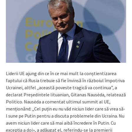
Liderii UE ajung din ce în ce mai mult la conștientizarea
faptului că Rusia trebuie să fie învinsă în războiul împotriva
Ucrainei, altfel „această poveste tragică va continua”, a
declarat Președintele lituanian, Gitanas Nausėda, relatează
Politico. Nausėda a comentat ultimul summit al UE,
menționând: „Cel puțin eu nu văd niciun lider care să vrea să-
l sune pe Putin pentru a discuta problemele din Ucraina. Nu
avem niciun lider care să mai aibă încredere în Putin. Cu
excepția a doi», a adăugat el, referindu-se la premierii