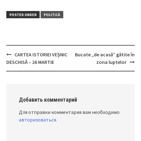
POSTED UNDER
POLITICĂ
CARTEA ISTORIEI VEȘNIC
Bucate „de acasă” gătite în
Post
DESCHISĂ – 26 MARTIE
zona luptelor
navigation
Добавить комментарий
Для отправки комментария вам необходимо
авторизоваться
.