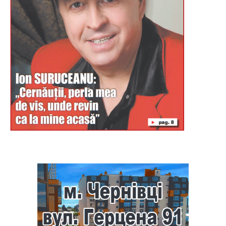
Буковина