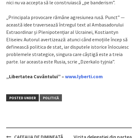
nici nu va accepta să le construiască „pe banderism”.
„Principala provocare rămâne agresiunea rusă. Punct” —
această idee traversează întregul text al Ambasadorului
Extraordinar și Plenipotențiar al Ucrainei, Kostiantyn
Eliseiev. Autorul avertizează: atunci când emoțiile încep să
definească politica de stat, iar disputele istorice înlocuiesc
problemele strategice, singura care câștigă este a treia
parte. Iar aceasta este Rusia, scrie „Dzerkalo tyjnia”.
„Libertatea Cuvântului” –
www.lyberti.com
POSTED UNDER
POLITICĂ
CAFEAUA DE DIMINEAȚĂ
Vizita delegației din partea