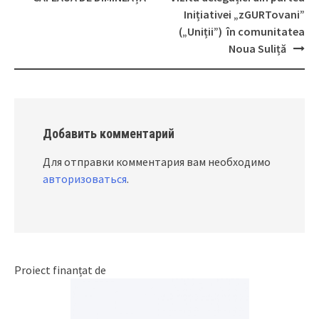
Post
Inițiativei „zGURTovani”
navigation
(„Uniții”) în comunitatea
Noua Suliță
Добавить комментарий
Для отправки комментария вам необходимо
авторизоваться
.
Proiect finanțat de