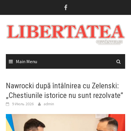
Skip
to
content
Main Menu
Nawrocki după întâlnirea cu Zelenski:
„Chestiunile istorice nu sunt rezolvate”
9 Июль 2026
admin