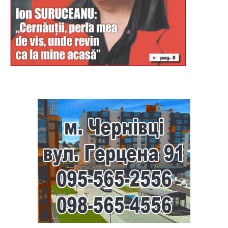
Буковина