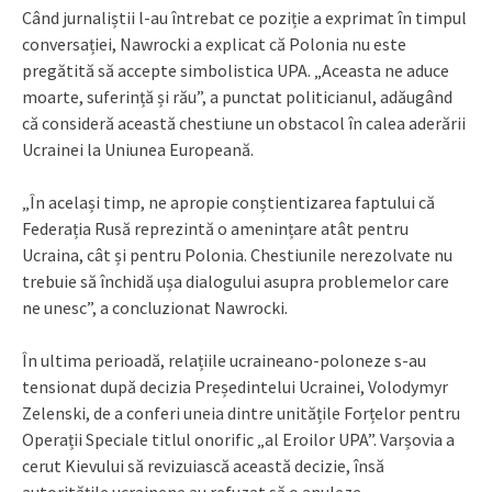
Când jurnaliștii l-au întrebat ce poziție a exprimat în timpul
conversației, Nawrocki a explicat că Polonia nu este
pregătită să accepte simbolistica UPA. „Aceasta ne aduce
moarte, suferință și rău”, a punctat politicianul, adăugând
că consideră această chestiune un obstacol în calea aderării
Ucrainei la Uniunea Europeană.
„În același timp, ne apropie conștientizarea faptului că
Federația Rusă reprezintă o amenințare atât pentru
Ucraina, cât și pentru Polonia. Chestiunile nerezolvate nu
trebuie să închidă ușa dialogului asupra problemelor care
ne unesc”, a concluzionat Nawrocki.
În ultima perioadă, relațiile ucraineano-poloneze s-au
tensionat după decizia Președintelui Ucrainei, Volodymyr
Zelenski, de a conferi uneia dintre unitățile Forțelor pentru
Operații Speciale titlul onorific „al Eroilor UPA”. Varșovia a
cerut Kievului să revizuiască această decizie, însă