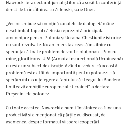
Nawrocki le-a declarat jurnaliștilor că a sosit la conferință
direct de la întâlnirea cu Zelenski, scrie Onet.
„Vecinii trebuie să mențină canalele de dialog. Rămâne
neschimbat faptul că Rusia reprezintă principala
amenințare pentru Polonia și Ucraina. Chestiunile istorice
nu sunt rezolvate. Nu am mers la această întâlnire cu
speranța că toate problemele vor fi soluționate. Pentru
mine, glorificarea UPA (Armata Insurecțională Ucraineană)
nu este un subiect de discuție. Având în vedere că această
problemă este atât de importantă pentru polonezi, să
sperăm într-o înțelegere a faptului că steagul lui Bandera
limitează ambițiile europene ale Ucrainei”, a declarat
Președintele polonez.
Cu toate acestea, Nawrocki a numit întâlnirea ca fiind una
productivă și a menționat că părțile au discutat, de
asemenea, despre formatul viitoarei cooperări.