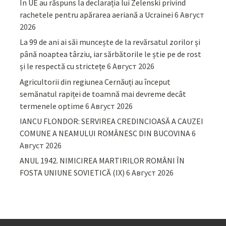
În UE au răspuns la declarația lui Zelenski privind
rachetele pentru apărarea aeriană a Ucrainei
6 Август
2026
La 99 de ani ai săi muncește de la revărsatul zorilor și
până noaptea târziu, iar sărbătorile le știe pe de rost
și le respectă cu strictețe
6 Август 2026
Agricultorii din regiunea Cernăuți au început
semănatul rapiței de toamnă mai devreme decât
termenele optime
6 Август 2026
IANCU FLONDOR: SERVIREA CREDINCIOASĂ A CAUZEI
COMUNE A NEAMULUI ROMÂNESC DIN BUCOVINA
6
Август 2026
ANUL 1942. NIMICIREA MARTIRILOR ROMÂNI ÎN
FOSTA UNIUNE SOVIETICĂ (IX)
6 Август 2026