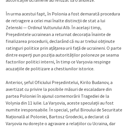
autoritățile ucrainene au refuzat să o anuleze.
În urma acestui fapt, în Polonia a fost demarată procedura
de retragere a celei mai înalte distincții de stat a lui
Zelenski — Ordinul Vulturului Alb. În același timp,
Președintele ucrainean a returnat decorația înainte de
finalizarea procedurii, declarând că nu ar trebui obținute
ratinguri politice prin ațâțarea urii față de ucraineni. O parte
dintre experți pun poziția autorităților poloneze pe seama
factorilor politici interni, în timp ce Varșovia respinge
acuzațiile de politizare a chestiunilor istorice.
Anterior, șeful Oficiului Președintelui, Kirilo Budanov, a
avertizat cu privire la posibile măsuri de escaladare din
partea Poloniei în ajunul comemorării Tragediei de la
Volynia din 11 iulie. La Varșovia, aceste speculații au fost
numite iresponsabile. În special, șeful Biroului de Securitate
Națională al Poloniei, Bartosz Grodecki, a declarat că
Varșovia nu dorește o agravare a relațiilor cu Ucraina, dar