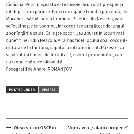
rădăcină. Pentru aceasta este nevoie de un stat prosper și
înțelept ca un părinte. După cum spune tradiția populară, de
Macabei – sărbătoarea hramului Bisericii din Nesvoia, vara
se întâlnește cu toamna, iar cocorii se pregătesc de lungul
zbor în țările calde. Ca niște cocori „au zburat în locuri mai
bune” tinerii din Nesvoia. A rămas fidel locului doar cocorul-
ciutură de la fântâna, săpată la intrarea în sat. Păzește, ca
și părinții și buneii din localitate, izvorul primenirilor, care
nu trebuie să sace niciodată.
Fotografii de Andrei ROMANŢOV
POSTED UNDER
DIVERSE
Observatori OSCE în
Vom avea „salarii europene”