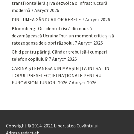
transfrontalieră și va dezvolta o infrastructură
modernă
7 Август 2026
DIN LUMEA GÂNDURILOR REBELE
7 Август 2026
Bloomberg: Occidentul riscă din nou să
dezamăgească Ucraina într-un moment critic și să
rateze șansa de a opri războiul
7 Август 2026
Ghid pentru părinţi. Când ar trebui să-i cumperi
telefon copilului?
7 Август 2026
CARINA ȘTEFANESA DIN MARȘINȚI A INTRAT ÎN
TOPUL PRESELECȚIEI NAȚIONALE PENTRU
EUROVISION JUNIOR- 2026
7 Август 2026
Copyright © 2014-2021 Libertatea Cuvântului
Adresa redacției: