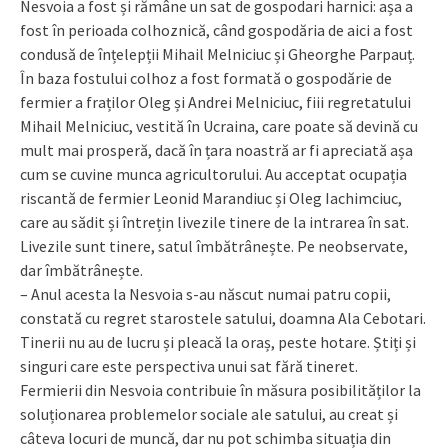
Nesvoia a fost și rămâne un sat de gospodari harnici: așa a
fost în perioada colhoznică, când gospodăria de aici a fost
condusă de înțelepții Mihail Melniciuc și Gheorghe Parpauț.
În baza fostului colhoz a fost formată o gospodărie de
fermier a fraților Oleg și Andrei Melniciuc, fiii regretatului
Mihail Melniciuc, vestită în Ucraina, care poate să devină cu
mult mai prosperă, dacă în țara noastră ar fi apreciată așa
cum se cuvine munca agricultorului. Au acceptat ocupația
riscantă de fermier Leonid Marandiuc și Oleg Iachimciuc,
care au sădit și întrețin livezile tinere de la intrarea în sat.
Livezile sunt tinere, satul îmbătrânește. Pe neobservate,
dar îmbătrânește.
– Anul acesta la Nesvoia s-au născut numai patru copii,
constată cu regret starostele satului, doamna Ala Cebotari.
Tinerii nu au de lucru și pleacă la oraș, peste hotare. Știți și
singuri care este perspectiva unui sat fără tineret.
Fermierii din Nesvoia contribuie în măsura posibil­ităților la
soluționarea problemelor sociale ale satului, au creat și
câteva locuri de muncă, dar nu pot schimba situația din