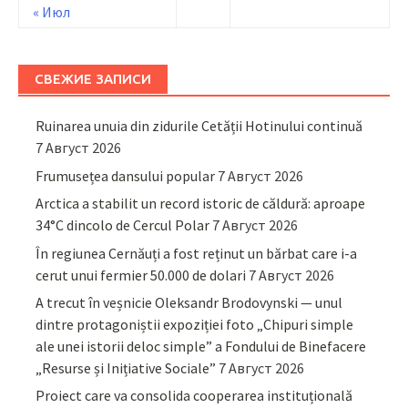
« Июл
СВЕЖИЕ ЗАПИСИ
Ruinarea unuia din zidurile Cetății Hotinului continuă
7 Август 2026
Frumusețea dansului popular
7 Август 2026
Arctica a stabilit un record istoric de căldură: aproape
34°C dincolo de Cercul Polar
7 Август 2026
În regiunea Cernăuți a fost reținut un bărbat care i-a
cerut unui fermier 50.000 de dolari
7 Август 2026
A trecut în veșnicie Oleksandr Brodovynski — unul
dintre protagoniștii expoziției foto „Chipuri simple
ale unei istorii deloc simple” a Fondului de Binefacere
„Resurse și Inițiative Sociale”
7 Август 2026
Proiect care va consolida cooperarea instituțională