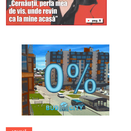
Буковина