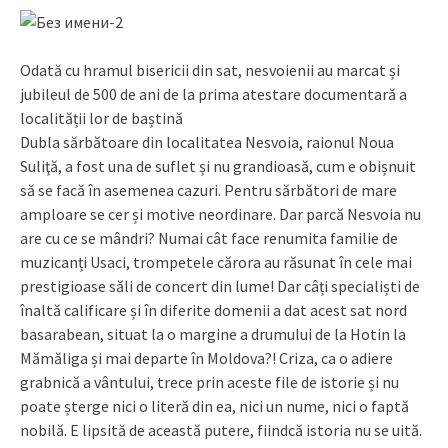
Odată cu hramul bisericii din sat, nesvoienii au marcat și
jubileul de 500 de ani de la prima atestare documentară a
localității lor de baștină
Dubla sărbătoare din localitatea Nesvoia, raionul Noua
Suliţă, a fost una de suflet și nu grandioasă, cum e obișnuit
să se facă în asemenea cazuri. Pen­tru sărbători de mare
amploare se cer și motive neordinare. Dar parcă Nesvoia nu
are cu ce se mândri? Numai cât face renumita familie de
muzicanți Usaci, trompetele cărora au răsunat în cele mai
prestigioase săli de concert din lume! Dar câți specialiști de
înaltă calificare și în diferite domenii a dat acest sat nord
basarabean, situat la o margine a drumului de la Hotin la
Mămăliga și mai departe în Moldova?! Criza, ca o adiere
grabnică a vântului, trece prin aceste file de istorie și nu
poate șterge nici o literă din ea, nici un nume, nici o faptă
nobilă. E lipsită de această putere, fiindcă istoria nu se uită.