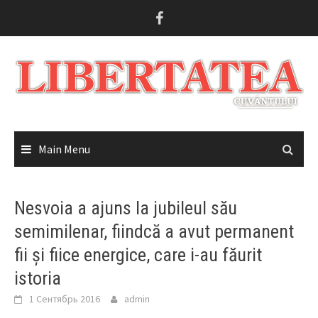
Skip
to
content
Main Menu
Nesvoia a ajuns la jubileul său
semimilenar, fiindcă a avut permanent
fii și fiice energice, care i-au făurit
istoria
1 Сентябрь 2016
admin