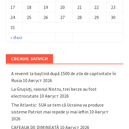
17
18
19
20
21
22
23
24
25
26
27
28
29
30
31
« Июл
СВЕЖИЕ ЗАПИСИ
A revenit la baștină după 1500 de zile de captivitate în
Rusia
10 Август 2026
La Grușivți, raionul Nistru, trei berze au fost
electrocutate
10 Август 2026
The Atlantic: SUA se tem că Ucraina va produce
sisteme Patriot mai repede și mai ieftin
10 Август
2026
CAFEAUA DE DIMINEAȚĂ
10 Август 2026