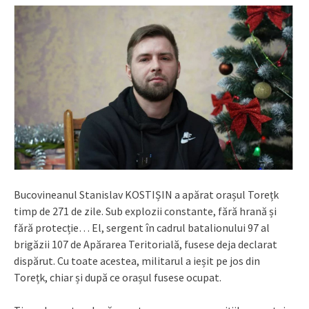
Bucovineanul Stanislav KOSTIȘIN a apărat orașul Torețk
timp de 271 de zile. Sub explozii constante, fără hrană și
fără protecție… El, sergent în cadrul batalionului 97 al
brigăzii 107 de Apărarea Teritorială, fusese deja declarat
dispărut. Cu toate acestea, militarul a ieșit pe jos din
Torețk, chiar și după ce orașul fusese ocupat.