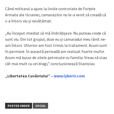
Când militarul a ajuns la liniile controlate de Forțele
Armate ale Ucrainei, camarazilor nu le-a venit să creadă că
s-a întors viu și nevătămat.
„Au început imediat să mă îmbrățișeze. Nu puteau crede că
sunt viu. Din tot grupul, doar eu și camaradul meu rănit ne-
am întors. Ulterior am fost trimis la tratament. Acum sunt
în permisie. În această perioadă am realizat foarte multe.
Acum mă bucur de zilele petrecute cu familia. Vreau să stau
cât mai mult cu cei dragi,” concluzionează Stanislav.
„Libertatea Cuvântului” –
www.lyberti.com
POSTED UNDER
SOCIAL