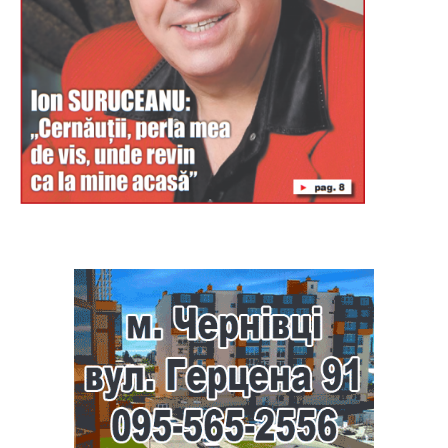
Буковина