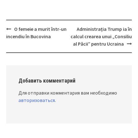
O femeie a murit într-un
Administrația Trump ia în
Post
incendiu în Bucovina
calcul crearea unui „Consiliu
navigation
al Păcii” pentru Ucraina
Добавить комментарий
Для отправки комментария вам необходимо
авторизоваться
.