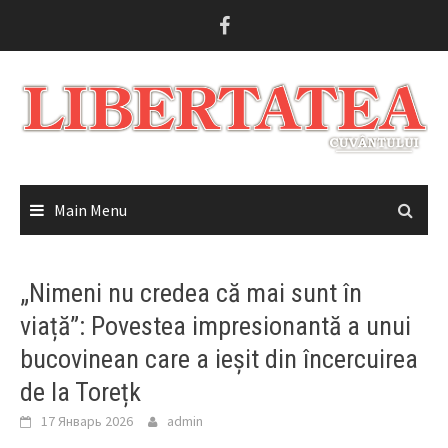
Skip
to
content
Main Menu
„Nimeni nu credea că mai sunt în
viață”: Povestea impresionantă a unui
bucovinean care a ieșit din încercuirea
de la Torețk
17 Январь 2026
admin