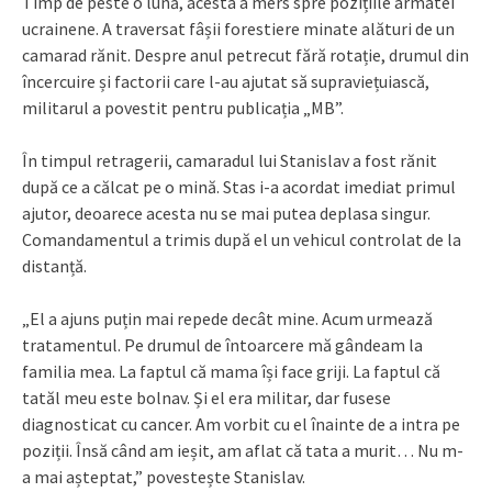
Timp de peste o lună, acesta a mers spre pozițiile armatei
ucrainene. A traversat fâșii forestiere minate alături de un
camarad rănit. Despre anul petrecut fără rotație, drumul din
încercuire și factorii care l-au ajutat să supraviețuiască,
militarul a povestit pentru publicația „MB”.
În timpul retragerii, camaradul lui Stanislav a fost rănit
după ce a călcat pe o mină. Stas i-a acordat imediat primul
ajutor, deoarece acesta nu se mai putea deplasa singur.
Comandamentul a trimis după el un vehicul controlat de la
distanță.
„El a ajuns puțin mai repede decât mine. Acum urmează
tratamentul. Pe drumul de întoarcere mă gândeam la
familia mea. La faptul că mama își face griji. La faptul că
tatăl meu este bolnav. Și el era militar, dar fusese
diagnosticat cu cancer. Am vorbit cu el înainte de a intra pe
poziții. Însă când am ieșit, am aflat că tata a murit… Nu m-
a mai așteptat,” povestește Stanislav.