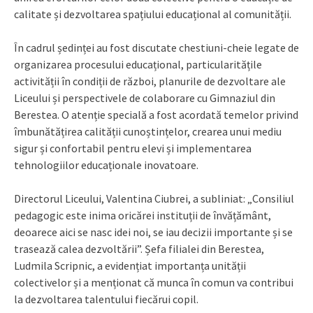
calitate și dezvoltarea spațiului educațional al comunității.
În cadrul ședinței au fost discutate chestiuni-cheie legate de
organizarea procesului educațional, particularitățile
activității în condiții de război, planurile de dezvoltare ale
Liceului și perspectivele de colaborare cu Gimnaziul din
Berestea. O atenție specială a fost acordată temelor privind
îmbunătățirea calității cunoștințelor, crearea unui mediu
sigur și confortabil pentru elevi și implementarea
tehnologiilor educaționale inovatoare.
Directorul Liceului, Valentina Ciubrei, a subliniat: „Consiliul
pedagogic este inima oricărei instituții de învățământ,
deoarece aici se nasc idei noi, se iau decizii importante și se
trasează calea dezvoltării”. Șefa filialei din Berestea,
Ludmila Scripnic, a evidențiat importanța unității
colectivelor și a menționat că munca în comun va contribui
la dezvoltarea talentului fiecărui copil.