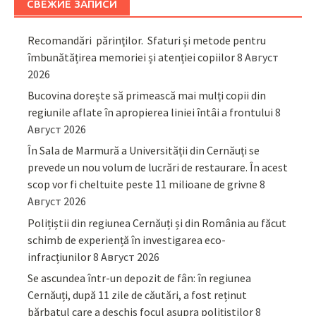
СВЕЖИЕ ЗАПИСИ
Recomandări părinţilor. Sfaturi și metode pentru
îmbunătățirea memoriei și atenției copiilor
8 Август
2026
Bucovina dorește să primească mai mulți copii din
regiunile aflate în apropierea liniei întâi a frontului
8
Август 2026
În Sala de Marmură a Universității din Cernăuți se
prevede un nou volum de lucrări de restaurare. În acest
scop vor fi cheltuite peste 11 milioane de grivne
8
Август 2026
Polițiștii din regiunea Cernăuți și din România au făcut
schimb de experiență în investigarea eco-
infracțiunilor
8 Август 2026
Se ascundea într-un depozit de fân: în regiunea
Cernăuți, după 11 zile de căutări, a fost reținut
bărbatul care a deschis focul asupra polițiștilor
8