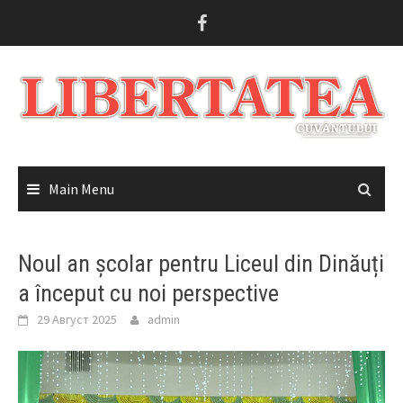
Skip
to
content
Main Menu
Noul an școlar pentru Liceul din Dinăuți
a început cu noi perspective
29 Август 2025
admin