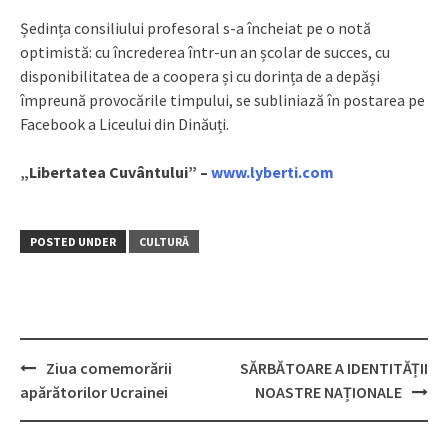
Ședința consiliului profesoral s-a încheiat pe o notă
optimistă: cu încrederea într-un an școlar de succes, cu
disponibilitatea de a coopera și cu dorința de a depăși
împreună provocările timpului, se subliniază în postarea pe
Facebook a Liceului din Dinăuți.
„Libertatea Cuvântului” –
www.lyberti.com
POSTED UNDER
CULTURĂ
Ziua comemorării
SĂRBĂTOARE A IDENTITĂȚII
Post
apărătorilor Ucrainei
NOASTRE NAȚIONALE
navigation