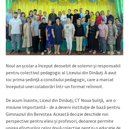
Noul an școlar a început deosebit de solemn și responsabil
pentru colectivul pedagogic al Liceului din Dinăuți. A avut
loc prima ședință a consiliului pedagogic, care a marcat
începutul unei colaborări într-un format reînnoit.
De acum înainte, Liceul din Dinăuți, CT Noua Suliță, are o
misiune importantă – de a deveni instituție de bază pentru
Gimnaziul din Berestea. Această decizie deschide noi
perspective pentru elevi și profesori, deoarece permite
unirea eforturilor celor două colective pentru o educație de