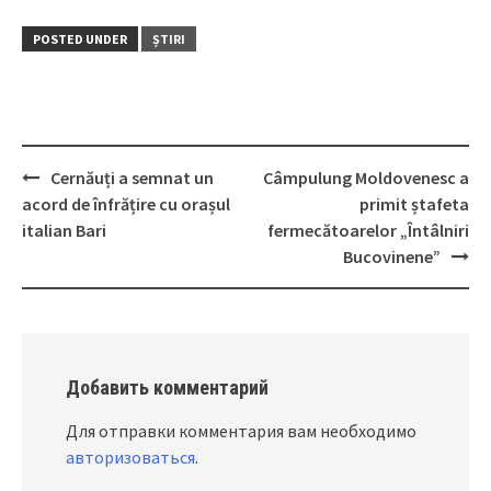
POSTED UNDER
ȘTIRI
Cernăuți a semnat un
Câmpulung Moldovenesc a
Post
acord de înfrățire cu orașul
primit ștafeta
navigation
italian Bari
fermecătoarelor „Întâlniri
Bucovinene”
Добавить комментарий
Для отправки комментария вам необходимо
авторизоваться
.