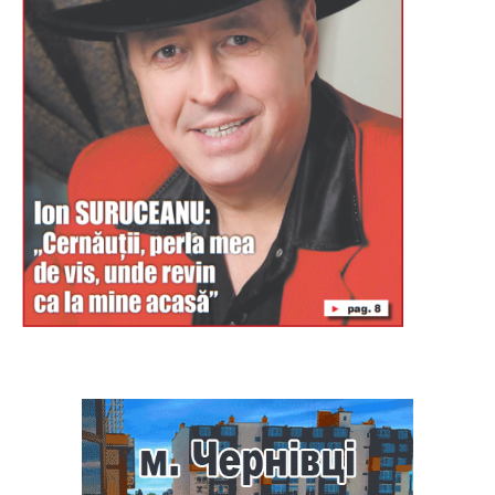
Буковина