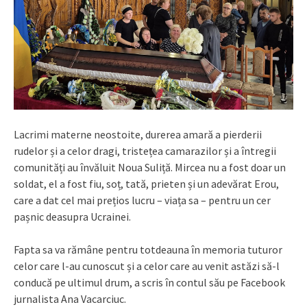
Lacrimi materne neostoite, durerea amară a pierderii
rudelor și a celor dragi, tristețea camarazilor și a întregii
comunități au învăluit Noua Suliță. Mircea nu a fost doar un
soldat, el a fost fiu, soț, tată, prieten și un adevărat Erou,
care a dat cel mai prețios lucru – viața sa – pentru un cer
pașnic deasupra Ucrainei.
Fapta sa va rămâne pentru totdeauna în memoria tuturor
celor care l-au cunoscut și a celor care au venit astăzi să-l
conducă pe ultimul drum, a scris în contul său pe Facebook
jurnalista Ana Vacarciuc.