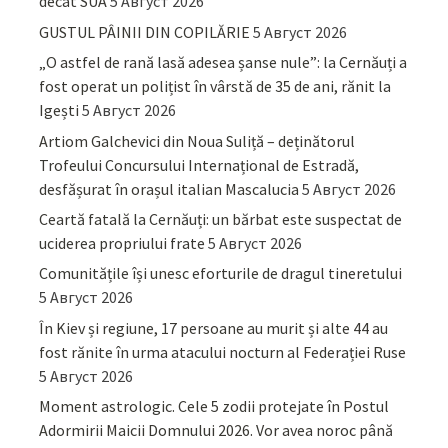
decât SUA
5 Август 2026
GUSTUL PÂINII DIN COPILĂRIE
5 Август 2026
„O astfel de rană lasă adesea șanse nule”: la Cernăuți a
fost operat un polițist în vârstă de 35 de ani, rănit la
Igești
5 Август 2026
Artiom Galchevici din Noua Suliță – deținătorul
Trofeului Concursului Internațional de Estradă,
desfășurat în orașul italian Mascalucia
5 Август 2026
Ceartă fatală la Cernăuți: un bărbat este suspectat de
uciderea propriului frate
5 Август 2026
Comunitățile își unesc eforturile de dragul tineretului
5 Август 2026
În Kiev și regiune, 17 persoane au murit și alte 44 au
fost rănite în urma atacului nocturn al Federației Ruse
5 Август 2026
Moment astrologic. Cele 5 zodii protejate în Postul
Adormirii Maicii Domnului 2026. Vor avea noroc până