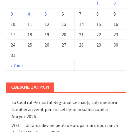
1
2
3
4
5
6
7
8
9
10
11
12
13
14
15
16
17
18
19
20
21
22
23
24
25
26
27
28
29
30
31
« Июл
СВЕЖИЕ ЗАПИСИ
La Centrul Perinatal Regional Cernăuți, toți membrii
familiei au venit pentru cel de-al nouălea copil
5
Август 2026
WELT: Ucraina devine pentru Europa mai importantă