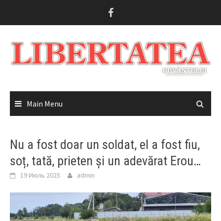
Skip
to
content
Main Menu
Nu a fost doar un soldat, el a fost fiu,
soț, tată, prieten și un adevărat Erou…
19 Июль 2025
admin