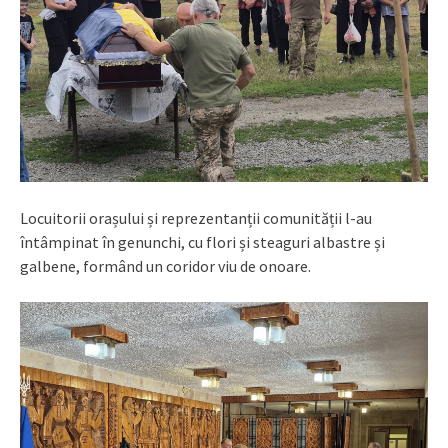
Locuitorii orașului și reprezentanții comunității l-au
întâmpinat în genunchi, cu flori și steaguri albastre și
galbene, formând un coridor viu de onoare.