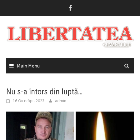
Skip
to
content
Main Menu
Nu s-a întors din luptă…
16 Октябрь 2023
admin