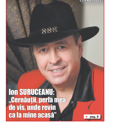
Буковина