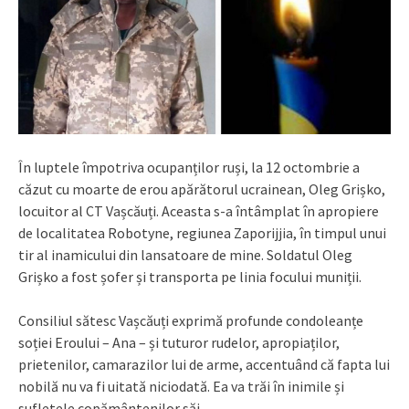
În luptele împotriva ocupanților ruși, la 12 octombrie a
căzut cu moarte de erou apărătorul ucrainean, Oleg Grișko,
locuitor al CT Vașcăuți. Aceasta s-a întâmplat în apropiere
de localitatea Robotyne, regiunea Zaporijjia, în timpul unui
tir al inamicului din lansatoare de mine. Soldatul Oleg
Grișko a fost șofer și transporta pe linia focului muniții.
Consiliul sătesc Vașcăuți exprimă profunde condoleanțe
soției Eroului – Ana – și tuturor rudelor, apropiaților,
prietenilor, camarazilor lui de arme, accentuând că fapta lui
nobilă nu va fi uitată niciodată. Ea va trăi în inimile și
sufletele copământenilor săi.