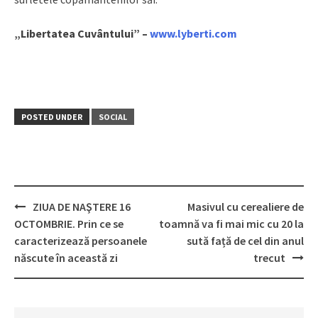
„Libertatea Cuvântului” –
www.lyberti.com
POSTED UNDER
SOCIAL
ZIUA DE NAŞTERE 16
Masivul cu cerealiere de
Post
OCTOMBRIE. Prin ce se
toamnă va fi mai mic cu 20 la
navigation
caracterizează persoanele
sută față de cel din anul
născute în această zi
trecut