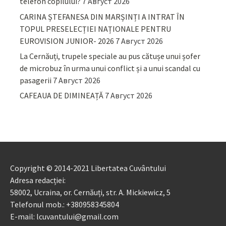
telefon copilului?
7 Август 2026
CARINA ȘTEFANESA DIN MARȘINȚI A INTRAT ÎN
TOPUL PRESELECȚIEI NAȚIONALE PENTRU
EUROVISION JUNIOR- 2026
7 Август 2026
La Cernăuți, trupele speciale au pus cătușe unui șofer
de microbuz în urma unui conflict și a unui scandal cu
pasagerii
7 Август 2026
CAFEAUA DE DIMINEAȚĂ
7 Август 2026
Copyright © 2014-2021 Libertatea Cuvântului
Adresa redacției:
58002, Ucraina, or. Cernăuți, str. A. Mickiewicz, 5
Telefonul mob.: +380958345804
E-mail: lcuvantului@gmail.com