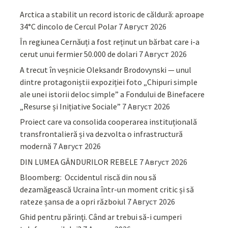
Arctica a stabilit un record istoric de căldură: aproape
34°C dincolo de Cercul Polar
7 Август 2026
În regiunea Cernăuți a fost reținut un bărbat care i-a
cerut unui fermier 50.000 de dolari
7 Август 2026
A trecut în veșnicie Oleksandr Brodovynski — unul
dintre protagoniștii expoziției foto „Chipuri simple
ale unei istorii deloc simple” a Fondului de Binefacere
„Resurse și Inițiative Sociale”
7 Август 2026
Proiect care va consolida cooperarea instituțională
transfrontalieră și va dezvolta o infrastructură
modernă
7 Август 2026
DIN LUMEA GÂNDURILOR REBELE
7 Август 2026
Bloomberg: Occidentul riscă din nou să
dezamăgească Ucraina într-un moment critic și să
rateze șansa de a opri războiul
7 Август 2026
Ghid pentru părinţi. Când ar trebui să-i cumperi