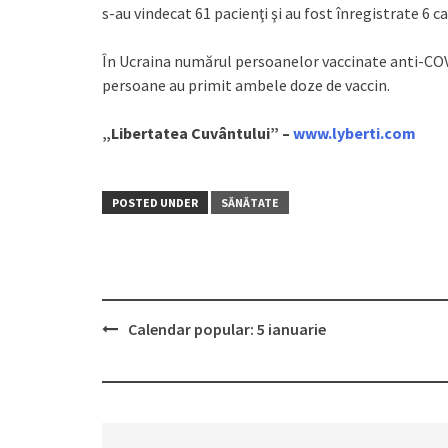
s-au vindecat 61 pacienţi şi au fost înregistrate 6 ca
În Ucraina numărul persoanelor vaccinate anti-COVI
persoane au primit ambele doze de vaccin.
„Libertatea Cuvântului” –
www.lyberti.com
POSTED UNDER
SĂNĂTATE
Calendar popular: 5 ianuarie
Post
navigation