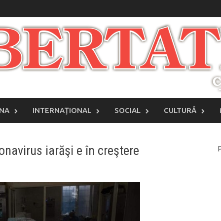
INA
INTERNAŢIONAL
SOCIAL
CULTURĂ
navirus iarăşi e în creştere
P