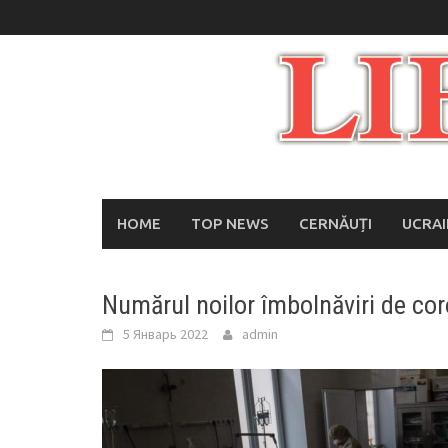
Skip
to
content
HOME
TOP NEWS
CERNĂUȚI
UCRA
Numărul noilor îmbolnăviri de coro
5 Январь 2022
admin