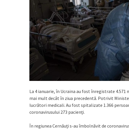
La 4 ianuarie, în Ucraina au fost înregistrate 4.571 
mai mult decât în ziua precedentă. Potrivit Minister
lucrători medicali. Au fost spitalizate 1.366 persoa
coronavirusului 273 pacienţi.
În regiunea Cernăuţi s-au îmbolnăvit de coronaviru