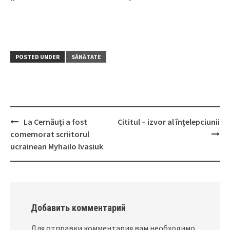
POSTED UNDER
SĂNĂTATE
La Cernăuți a fost
Cititul – izvor al înţelepciunii
Post
comemorat scriitorul
navigation
ucrainean Myhailo Ivasiuk
Добавить комментарий
Для отправки комментария вам необходимо