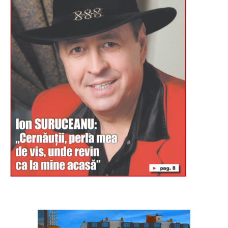
Буковина