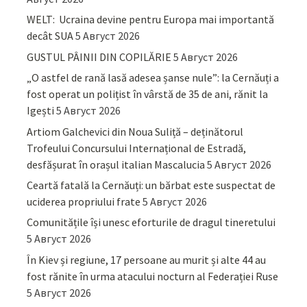
WELT: Ucraina devine pentru Europa mai importantă
decât SUA
5 Август 2026
GUSTUL PÂINII DIN COPILĂRIE
5 Август 2026
„O astfel de rană lasă adesea șanse nule”: la Cernăuți a
fost operat un polițist în vârstă de 35 de ani, rănit la
Igești
5 Август 2026
Artiom Galchevici din Noua Suliță – deținătorul
Trofeului Concursului Internațional de Estradă,
desfășurat în orașul italian Mascalucia
5 Август 2026
Ceartă fatală la Cernăuți: un bărbat este suspectat de
uciderea propriului frate
5 Август 2026
Comunitățile își unesc eforturile de dragul tineretului
5 Август 2026
În Kiev și regiune, 17 persoane au murit și alte 44 au
fost rănite în urma atacului nocturn al Federației Ruse
5 Август 2026