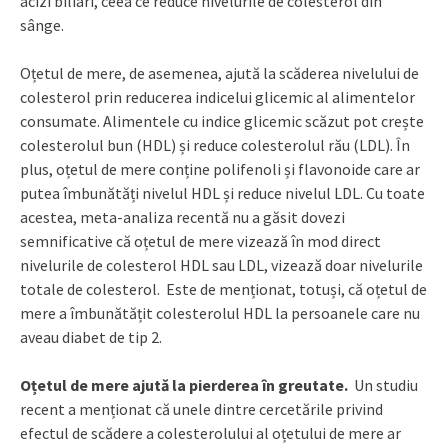
acizi biliari, ceea ce reduce nivelurile de colesterol din
sânge.
Oțetul de mere, de asemenea, ajută la scăderea nivelului de
colesterol prin reducerea indicelui glicemic al alimentelor
consumate. Alimentele cu indice glicemic scăzut pot crește
colesterolul bun (HDL) și reduce colesterolul rău (LDL). În
plus, oțetul de mere conține polifenoli și flavonoide care ar
putea îmbunătăți nivelul HDL și reduce nivelul LDL. Cu toate
acestea, meta-analiza recentă nu a găsit dovezi
semnificative că oțetul de mere vizează în mod direct
nivelurile de colesterol HDL sau LDL, vizează doar nivelurile
totale de colesterol. Este de menționat, totuși, că oțetul de
mere a îmbunătățit colesterolul HDL la persoanele care nu
aveau diabet de tip 2.
Oțetul de mere ajută la pierderea în greutate.
Un studiu
recent a menționat că unele dintre cercetările privind
efectul de scădere a colesterolului al oțetului de mere ar