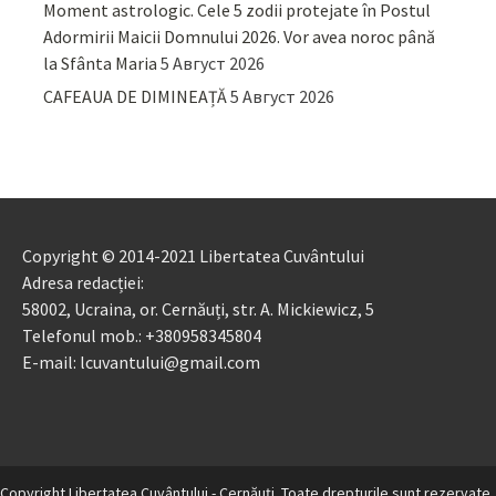
Moment astrologic. Cele 5 zodii protejate în Postul
Adormirii Maicii Domnului 2026. Vor avea noroc până
la Sfânta Maria
5 Август 2026
CAFEAUA DE DIMINEAȚĂ
5 Август 2026
Copyright © 2014-2021 Libertatea Cuvântului
Adresa redacției:
58002, Ucraina, or. Cernăuți, str. A. Mickiewicz, 5
Telefonul mob.: +380958345804
E-mail: lcuvantului@gmail.com
Copyright Libertatea Cuvântului - Cernăuţi. Toate drepturile sunt rezervate.