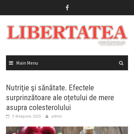
Skip
to
content
Main Menu
Nutriţie şi sănătate. Efectele
surprinzătoare ale oțetului de mere
asupra colesterolului
5 Февраль 2025
admin