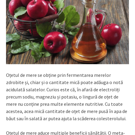
Oțetul de mere se obține prin fermentarea merelor
zdrobite și, chiar și o cantitate mică poate adăuga o notă
acidulată salatelor. Curios este că, în afară de electroliți
precum sodiu, magneziu și potasiu, o lingură de oțet de
mere nu conține prea multe elemente nutritive. Cu toate
acestea, acea mică cantitate de oțet de mere pusă în apa de
băut sau în salată ar putea ajuta la scăderea colesterolului.
Oțetul de mere aduce multiple beneficii sănătății. O meta-