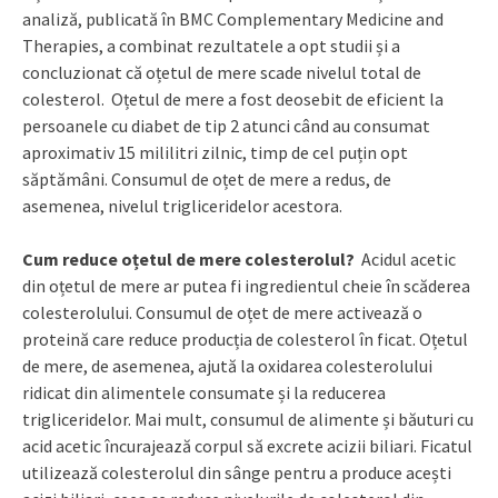
analiză, publicată în BMC Complementary Medicine and
Therapies, a combinat rezultatele a opt studii și a
concluzionat că oțetul de mere scade nivelul total de
colesterol. Oțetul de mere a fost deosebit de eficient la
persoanele cu diabet de tip 2 atunci când au consumat
aproximativ 15 mililitri zilnic, timp de cel puțin opt
săptămâni. Consumul de oțet de mere a redus, de
asemenea, nivelul trigliceridelor acestora.
Cum reduce oțetul de mere colesterolul?
Acidul acetic
din oțetul de mere ar putea fi ingredientul cheie în scăderea
colesterolului. Consumul de oțet de mere activează o
proteină care reduce producția de colesterol în ficat. Oțetul
de mere, de asemenea, ajută la oxidarea colesterolului
ridicat din alimentele consumate și la reducerea
trigliceridelor. Mai mult, consumul de alimente și băuturi cu
acid acetic încurajează corpul să excrete acizii biliari. Ficatul
utilizează colesterolul din sânge pentru a produce acești