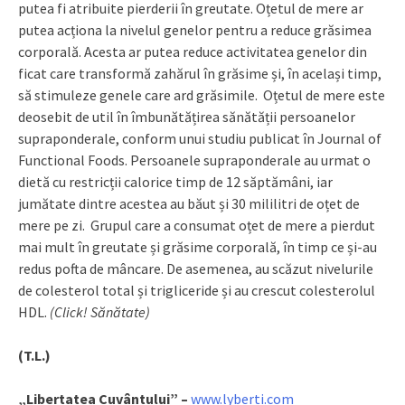
putea fi atribuite pierderii în greutate. Oțetul de mere ar
putea acționa la nivelul genelor pentru a reduce grăsimea
corporală. Acesta ar putea reduce activitatea genelor din
ficat care transformă zahărul în grăsime și, în același timp,
să stimuleze genele care ard grăsimile. Oțetul de mere este
deosebit de util în îmbunătățirea sănătății persoanelor
supraponderale, conform unui studiu publicat în Journal of
Functional Foods. Persoanele supraponderale au urmat o
dietă cu restricții calorice timp de 12 săptămâni, iar
jumătate dintre acestea au băut și 30 mililitri de oțet de
mere pe zi. Grupul care a consumat oțet de mere a pierdut
mai mult în greutate și grăsime corporală, în timp ce și-au
redus pofta de mâncare. De asemenea, au scăzut nivelurile
de colesterol total și trigliceride și au crescut colesterolul
HDL.
(Click! Sănătate)
(T.L.)
„Libertatea Cuvântului” –
www.lyberti.com