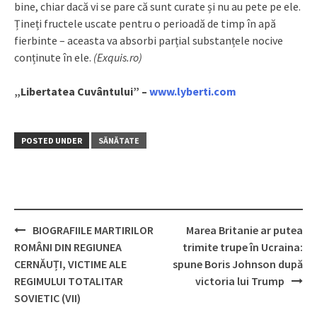
bine, chiar dacă vi se pare că sunt curate și nu au pete pe ele.
Țineți fructele uscate pentru o perioadă de timp în apă
fierbinte – aceasta va absorbi parțial substanțele nocive
conținute în ele.
(Exquis.ro)
„Libertatea Cuvântului” –
www.lyberti.com
POSTED UNDER
SĂNĂTATE
BIOGRAFIILE MARTIRILOR
Marea Britanie ar putea
Post
ROMÂNI DIN REGIUNEA
trimite trupe în Ucraina:
navigation
CERNĂUȚI, VICTIME ALE
spune Boris Johnson după
REGIMULUI TOTALITAR
victoria lui Trump
SOVIETIC (VII)