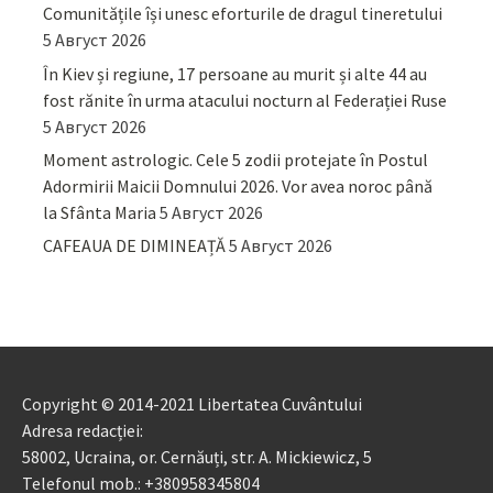
Comunitățile își unesc eforturile de dragul tineretului
5 Август 2026
În Kiev și regiune, 17 persoane au murit și alte 44 au
fost rănite în urma atacului nocturn al Federației Ruse
5 Август 2026
Moment astrologic. Cele 5 zodii protejate în Postul
Adormirii Maicii Domnului 2026. Vor avea noroc până
la Sfânta Maria
5 Август 2026
CAFEAUA DE DIMINEAȚĂ
5 Август 2026
Copyright © 2014-2021 Libertatea Cuvântului
Adresa redacției:
58002, Ucraina, or. Cernăuți, str. A. Mickiewicz, 5
Telefonul mob.: +380958345804