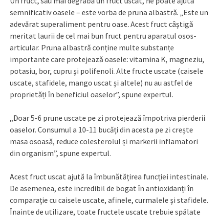
Un fruct, sau mai degrabă un fruct uscat, ne poate ajuta
semnificativ oasele – este vorba de pruna albastră. „Este un
adevărat superaliment pentru oase. Acest fruct câștigă
meritat laurii de cel mai bun fruct pentru aparatul osos-
articular. Pruna albastră conține multe substanțe
importante care protejează oasele: vitamina K, magneziu,
potasiu, bor, cupru și polifenoli. Alte fructe uscate (caisele
uscate, stafidele, mango uscat și altele) nu au astfel de
proprietăți în beneficiul oaselor”, spune expertul.
„Doar 5-6 prune uscate pe zi protejează împotriva pierderii
oaselor. Consumul a 10-11 bucăți din acesta pe zi crește
masa osoasă, reduce colesterolul și markerii inflamatori
din organism”, spune expertul.
Acest fruct uscat ajută la îmbunătățirea funcției intestinale.
De asemenea, este incredibil de bogat în antioxidanți în
comparație cu caisele uscate, afinele, curmalele și stafidele.
Înainte de utilizare, toate fructele uscate trebuie spălate