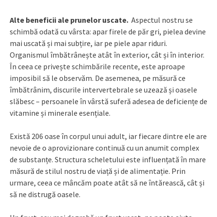
Alte beneficii ale prunelor uscate.
Aspectul nostru se
schimbă odată cu vârsta: apar firele de păr gri, pielea devine
mai uscată și mai subțire, iar pe piele apar riduri.
Organismul îmbătrânește atât în exterior, cât și în interior.
În ceea ce privește schimbările recente, este aproape
imposibil să le observăm. De asemenea, pe măsură ce
îmbătrânim, discurile intervertebrale se uzează și oasele
slăbesc – persoanele în vârstă suferă adesea de deficiențe de
vitamine și minerale esențiale.
Există 206 oase în corpul unui adult, iar fiecare dintre ele are
nevoie de o aprovizionare continuă cu un anumit complex
de substanțe. Structura scheletului este influențată în mare
măsură de stilul nostru de viață și de alimentație. Prin
urmare, ceea ce mâncăm poate atât să ne întărească, cât și
să ne distrugă oasele.