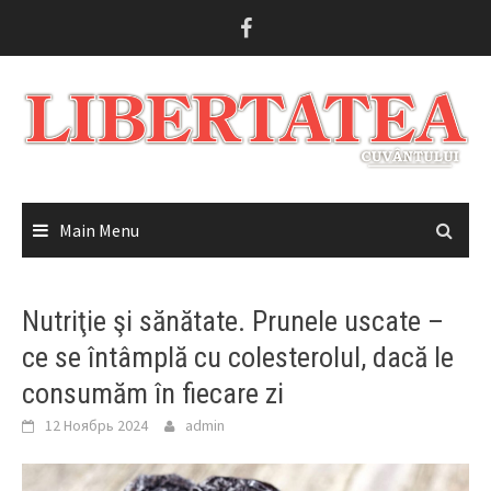
Skip
to
content
Main Menu
Nutriţie şi sănătate. Prunele uscate –
ce se întâmplă cu colesterolul, dacă le
consumăm în fiecare zi
12 Ноябрь 2024
admin