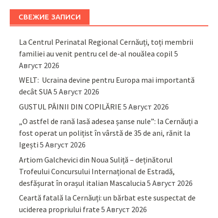
СВЕЖИЕ ЗАПИСИ
La Centrul Perinatal Regional Cernăuți, toți membrii
familiei au venit pentru cel de-al nouălea copil
5
Август 2026
WELT: Ucraina devine pentru Europa mai importantă
decât SUA
5 Август 2026
GUSTUL PÂINII DIN COPILĂRIE
5 Август 2026
„O astfel de rană lasă adesea șanse nule”: la Cernăuți a
fost operat un polițist în vârstă de 35 de ani, rănit la
Igești
5 Август 2026
Artiom Galchevici din Noua Suliță – deținătorul
Trofeului Concursului Internațional de Estradă,
desfășurat în orașul italian Mascalucia
5 Август 2026
Ceartă fatală la Cernăuți: un bărbat este suspectat de
uciderea propriului frate
5 Август 2026