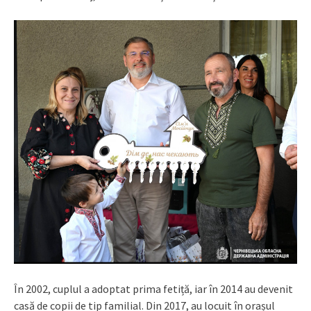
În 2002, cuplul a adoptat prima fetiță, iar în 2014 au devenit
casă de copii de tip familial. Din 2017, au locuit în orașul