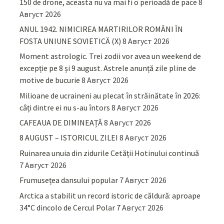
150 de drone, aceasta nu va mai fi o perioadă de pace
8
Август 2026
ANUL 1942. NIMICIREA MARTIRILOR ROMÂNI ÎN
FOSTA UNIUNE SOVIETICĂ (X)
8 Август 2026
Moment astrologic. Trei zodii vor avea un weekend de
excepție pe 8 și 9 august. Astrele anunță zile pline de
motive de bucurie
8 Август 2026
Milioane de ucraineni au plecat în străinătate în 2026:
câți dintre ei nu s-au întors
8 Август 2026
CAFEAUA DE DIMINEAȚĂ
8 Август 2026
8 AUGUST – ISTORICUL ZILEI
8 Август 2026
Ruinarea unuia din zidurile Cetății Hotinului continuă
7 Август 2026
Frumusețea dansului popular
7 Август 2026
Arctica a stabilit un record istoric de căldură: aproape
34°C dincolo de Cercul Polar
7 Август 2026