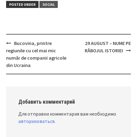
POSTED UNDER
SOCIAL
Bucovina, printre
29 AUGUST – NUME PE
Post
regiunile cu cel mai mic
RĂBOJUL ISTORIEI
navigation
număr de companii agricole
din Ucraina
Добавить комментарий
Для отправки комментария вам необходимо
авторизоваться
.