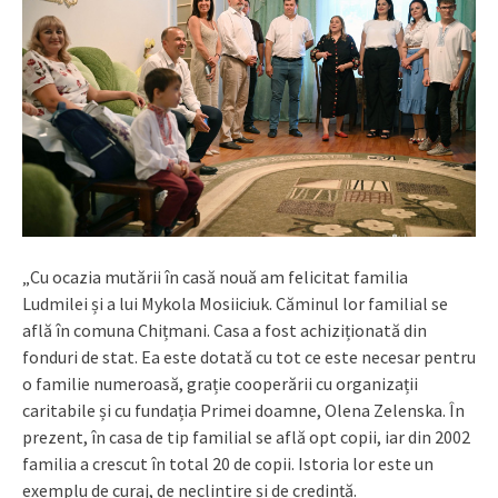
„Cu ocazia mutării în casă nouă am felicitat familia
Ludmilei și a lui Mykola Mosiiciuk. Căminul lor familial se
află în comuna Chițmani. Casa a fost achiziționată din
fonduri de stat. Ea este dotată cu tot ce este necesar pentru
o familie numeroasă, grație cooperării cu organizații
caritabile și cu fundația Primei doamne, Olena Zelenska. În
prezent, în casa de tip familial se află opt copii, iar din 2002
familia a crescut în total 20 de copii. Istoria lor este un
exemplu de curaj, de neclintire și de credință.