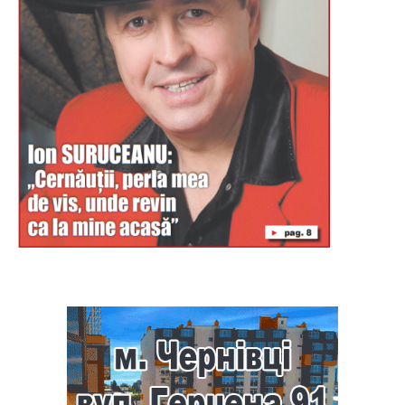
Буковина