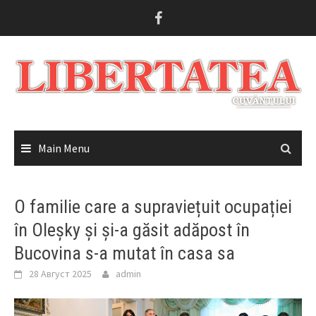
Skip
to
content
Main Menu
O familie care a supraviețuit ocupației
în Oleșky și și-a găsit adăpost în
Bucovina s-a mutat în casa sa
28 Август 2025
admin