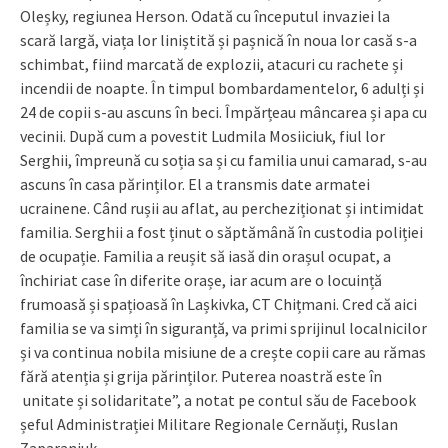
Oleșky, regiunea Herson. Odată cu începutul invaziei la
scară largă, viața lor liniștită și pașnică în noua lor casă s-a
schimbat, fiind marcată de explozii, atacuri cu rachete și
incendii de noapte. În timpul bombardamentelor, 6 adulți și
24 de copii s-au ascuns în beci. Împărțeau mâncarea și apa cu
vecinii. După cum a povestit Ludmila Mosiiciuk, fiul lor
Serghii, împreună cu soția sa și cu familia unui camarad, s-au
ascuns în casa părinților. El a transmis date armatei
ucrainene. Când rușii au aflat, au percheziționat și intimidat
familia. Serghii a fost ținut o săptămână în custodia poliției
de ocupație. Familia a reușit să iasă din orașul ocupat, a
închiriat case în diferite orașe, iar acum are o locuință
frumoasă și spațioasă în Lașkivka, CT Chițmani. Cred că aici
familia se va simți în siguranță, va primi sprijinul localnicilor
și va continua nobila misiune de a crește copii care au rămas
fără atenția și grija părinților. Puterea noastră este în
unitate și solidaritate”, a notat pe contul său de Facebook
șeful Administrației Militare Regionale Cernăuți, Ruslan