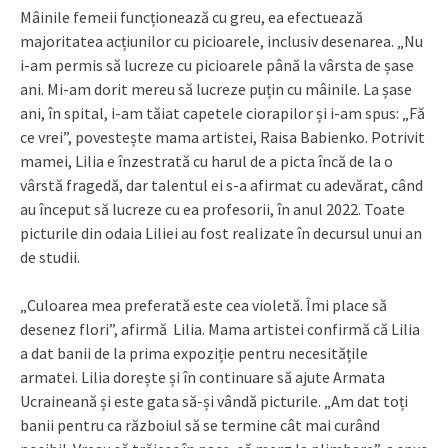
Mâinile femeii funcționează cu greu, ea efectuează
majoritatea acțiunilor cu picioarele, inclusiv desenarea. „Nu
i-am permis să lucreze cu picioarele până la vârsta de șase
ani. Mi-am dorit mereu să lucreze puțin cu mâinile. La șase
ani, în spital, i-am tăiat capetele ciorapilor și i-am spus: „Fă
ce vrei”, povestește mama artistei, Raisa Babienko. Potrivit
mamei, Lilia e înzestrată cu harul de a picta încă de la o
vârstă fragedă, dar talentul ei s-a afirmat cu adevărat, când
au început să lucreze cu ea profesorii, în anul 2022. Toate
picturile din odaia Liliei au fost realizate în decursul unui an
de studii.
„Culoarea mea preferată este cea violetă. Îmi place să
desenez flori”, afirmă Lilia. Mama artistei confirmă că Lilia
a dat banii de la prima expoziție pentru necesitățile
armatei. Lilia dorește și în continuare să ajute Armata
Ucraineană și este gata să-și vândă picturile. „Am dat toți
banii pentru ca războiul să se termine cât mai curând