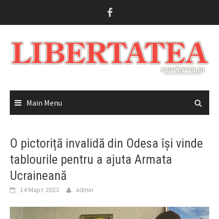
Skip
to
content
Main Menu
O pictoriță invalidă din Odesa își vinde
tablourile pentru a ajuta Armata
Ucraineană
14 Март 2023
admin