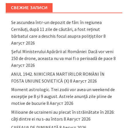
СВЕЖИЕ ЗАПИСИ
Se ascundea într-un depozit de fân: în regiunea
Cernăuți, după 11 zile de căutări, a fost reținut
bărbatul care a deschis focul asupra polițiștilor
8
Август 2026
Șeful Ministerului Apărării al României: Dacă vor veni
150 de drone, aceasta nu va mai fi o perioadă de pace
8
Август 2026
ANUL 1942. NIMICIREA MARTIRILOR ROMÂNI ÎN
FOSTA UNIUNE SOVIETICĂ (X)
8 Август 2026
Moment astrologic. Trei zodii vor avea un weekend de
excepție pe 8 și 9 august. Astrele anunță zile pline de
motive de bucurie
8 Август 2026
Milioane de ucraineni au plecat în străinătate în 2026:
câți dintre ei nu s-au întors
8 Август 2026
CAFEAUA DE DIMINEAȚĂ
8 Август 2026