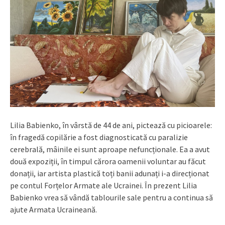
Lilia Babienko, în vârstă de 44 de ani, pictează cu picioarele:
în fragedă copilărie a fost diagnosticată cu paralizie
cerebrală, mâinile ei sunt aproape nefuncționale. Ea a avut
două expoziții, în timpul cărora oamenii voluntar au făcut
donații, iar artista plastică toți banii adunați i-a direcționat
pe contul Forțelor Armate ale Ucrainei. În prezent Lilia
Babienko vrea să vândă tablourile sale pentru a continua să
ajute Armata Ucraineană.