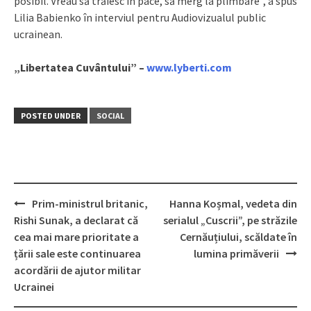
posibil. Vreau să trăiesc în pace, să merg la plimbare”, a spus
Lilia Babienko în interviul pentru Audiovizualul public
ucrainean.
„Libertatea Cuvântului” –
www.lyberti.com
POSTED UNDER
SOCIAL
Prim-ministrul britanic,
Hanna Koșmal, vedeta din
Post
Rishi Sunak, a declarat că
serialul „Cuscrii”, pe străzile
navigation
cea mai mare prioritate a
Cernăuțiului, scăldate în
țării sale este continuarea
lumina primăverii
acordării de ajutor militar
Ucrainei