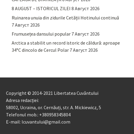
8 AUGUST – ISTORICUL ZILEI
8 Август 2026
Ruinarea unuia din zidurile Cetății Hotinului continuă
7 Август 2026
Frumusețea dansului popular
7 Август 2026
Arctica a stabilit un record istoric de căldură: aproape
34°C dincolo de Cercul Polar
7 Август 2026
Copyright © 2014-2021 Libertatea Cuvântului
Adresa redacției:
58002, Ucraina, or. Cernăuți, str. A. Mickiewicz, 5
Telefonul mob.: +380958345804
E-mail: lcuvantului@gmail.com