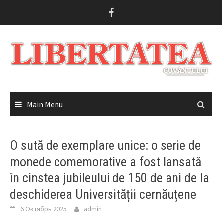
Skip
to
content
Main Menu
O sută de exemplare unice: o serie de
monede comemorative a fost lansată
în cinstea jubileului de 150 de ani de la
deschiderea Universității cernăuțene
6 Октябрь 2025
admin