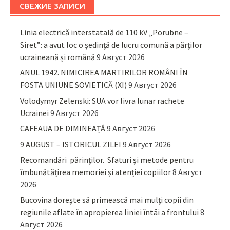
СВЕЖИЕ ЗАПИСИ
Linia electrică interstatală de 110 kV „Porubne –
Siret”: a avut loc o ședință de lucru comună a părților
ucraineană și română
9 Август 2026
ANUL 1942. NIMICIREA MARTIRILOR ROMÂNI ÎN
FOSTA UNIUNE SOVIETICĂ (XI)
9 Август 2026
Volodymyr Zelenski: SUA vor livra lunar rachete
Ucrainei
9 Август 2026
CAFEAUA DE DIMINEAȚĂ
9 Август 2026
9 AUGUST – ISTORICUL ZILEI
9 Август 2026
Recomandări părinţilor. Sfaturi și metode pentru
îmbunătățirea memoriei și atenției copiilor
8 Август
2026
Bucovina dorește să primească mai mulți copii din
regiunile aflate în apropierea liniei întâi a frontului
8
Август 2026