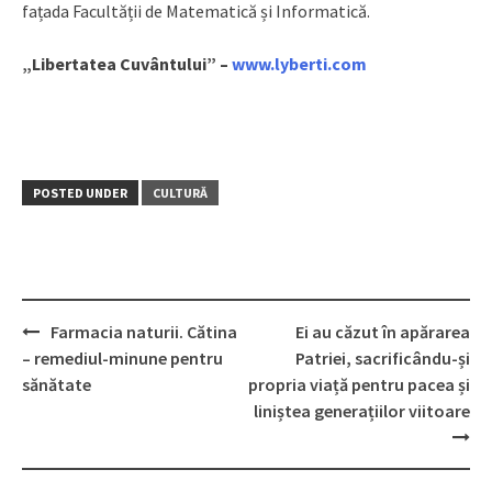
fațada Facultății de Matematică și Informatică.
„Libertatea Cuvântului” –
www.lyberti.com
POSTED UNDER
CULTURĂ
Farmacia naturii. Cătina
Ei au căzut în apărarea
Post
– remediul-minune pentru
Patriei, sacrificându-și
navigation
sănătate
propria viață pentru pacea și
liniștea generațiilor viitoare