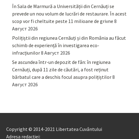
În Sala de Marmură a Universității din Cernăuți se
prevede un nou volum de lucrări de restaurare. În acest
scop vor fi cheltuite peste 11 milioane de grivne
8
Август 2026
Polițiștii din regiunea Cernăuți și din România au făcut
schimb de experiență în investigarea eco-
infracțiunilor
8 Август 2026
Se ascundea într-un depozit de fân: în regiunea
Cernăuți, după 11 zile de căutări, a fost reținut
bărbatul care a deschis focul asupra polițiștilor
8
Август 2026
Copyright © 2014-2021 Libertatea Cuvântului
Adresa redacției: