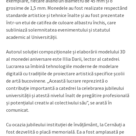
exemplare, fiecare având un diametru de 45 mm și o
grosime de 1,5 mm. Monedele au fost realizate respectând
standarde artistice și tehnice înalte și au fost prezentate
într-un etui de catifea de culoare albastru închis, care
subliniază solemnitatea evenimentului și statutul
academic al Universității.
Autorul soluției compoziționale și elaborării modelului 3D
al monedei aniversare este Illia Darii, lector al catedrei.
Lucrarea sa îmbină tehnologiile moderne de modelare
digitală cu tradițiile de proiectare artistică specifice școlii
de artă bucovinene. „Această lucrare reprezintă o
contribuție importantă a catedrei la celebrarea jubileului
universității și atestă nivelul înalt de pregătire profesională
și potențialul creativ al colectivului său”, se arată în
comunicat.
Cu ocazia jubileului instituției de învățământ, la Cernăuți a
fost dezvelită o placă memorială. Ea a fost amplasată pe