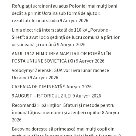
Refugiații ucraineni au adus Poloniei mai mulți bani
decât a primit Ucraina sub formă de ajutor:
rezultatele unui studiu
9 Август 2026
Linia electrică interstatală de 110 kV „Porubne –
Siret”: a avut loc o ședință de lucru comună a părților
ucraineană și română
9 Август 2026
ANUL 1942. NIMICIREA MARTIRILOR ROMÂNI ÎN
FOSTA UNIUNE SOVIETICĂ (XI)
9 Август 2026
Volodymyr Zelenski: SUA vor livra lunar rachete
Ucrainei
9 Август 2026
CAFEAUA DE DIMINEAȚĂ
9 Август 2026
9 AUGUST – ISTORICUL ZILEI
9 Август 2026
Recomandări părinţilor. Sfaturi și metode pentru
îmbunătățirea memoriei și atenției copiilor
8 Август
2026
Bucovina dorește să primească mai mulți copii din