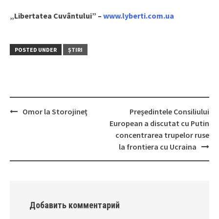
„Libertatea Cuvântului” –
www.lyberti.com.ua
POSTED UNDER
ȘTIRI
Omor la Storojineţ
Preşedintele Consiliului
Post
European a discutat cu Putin
navigation
concentrarea trupelor ruse
la frontiera cu Ucraina
Добавить комментарий