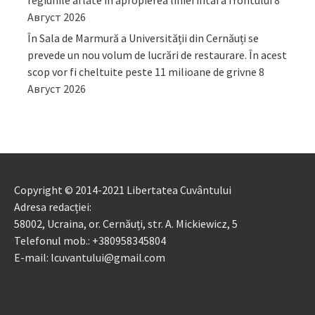
regiunile aflate în apropierea liniei întâi a frontului
8
Август 2026
În Sala de Marmură a Universității din Cernăuți se
prevede un nou volum de lucrări de restaurare. În acest
scop vor fi cheltuite peste 11 milioane de grivne
8
Август 2026
Copyright © 2014-2021 Libertatea Cuvântului
Adresa redacției:
58002, Ucraina, or. Cernăuți, str. A. Mickiewicz, 5
Telefonul mob.: +380958345804
E-mail: lcuvantului@gmail.com