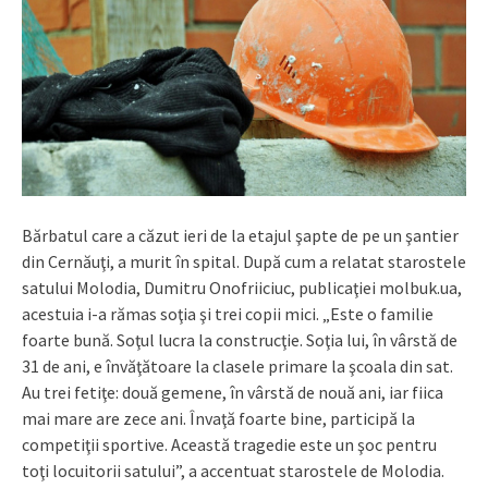
Bărbatul care a căzut ieri de la etajul şapte de pe un şantier
din Cernăuţi, a murit în spital. După cum a relatat starostele
satului Molodia, Dumitru Onofriiciuc, publicaţiei molbuk.ua,
acestuia i-a rămas soţia şi trei copii mici. „Este o familie
foarte bună. Soţul lucra la construcţie. Soţia lui, în vârstă de
31 de ani, e învăţătoare la clasele primare la şcoala din sat.
Au trei fetiţe: două gemene, în vârstă de nouă ani, iar fiica
mai mare are zece ani. Învaţă foarte bine, participă la
competiţii sportive. Această tragedie este un şoc pentru
toţi locuitorii satului”, a accentuat starostele de Molodia.