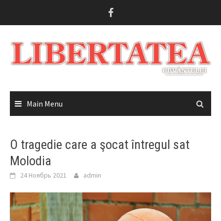
Skip
to
content
Main Menu
O tragedie care a şocat întregul sat
Molodia
24 Ноябрь 2021
admin