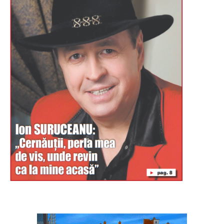
Буковина