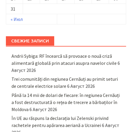
31
« Июл
СВЕЖИЕ ЗАПИСИ
Andrii Sybiga: RF încearcă să provoace o nouă criză
alimentară globală prin atacuri asupra navelor civile
6
Август 2026
Trei comunități din regiunea Cernăuți au primit seturi
de centrale electrice solare
6 Август 2026
Până la 14 mii de dolari de fiecare: în regiunea Cernăuți
a fost destructurată o rețea de trecere a bărbaților în
Moldova
6 Август 2026
În UE au răspuns la declarația lui Zelenski privind
rachetele pentru apărarea aeriană a Ucrainei
6 Август