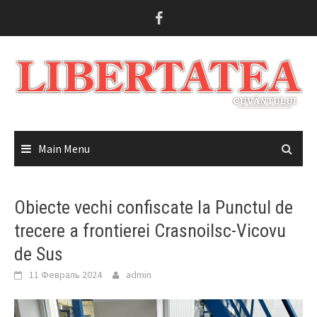
Skip
to
content
Main Menu
Obiecte vechi confiscate la Punctul de
trecere a frontierei Crasnoilsc-Vicovu
de Sus
11 Февраль 2024
admin