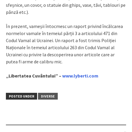
sfeșnice, un covor, o statuie din ghips, vase, tăvi, tablouri pe
pânză etc.).
În prezent, vameșii întocmesc un raport privind încălcarea
normelor vamale în temeiul părții 3 a articolului 471 din
Codul Vamal al Ucrainei. Un raport a fost trimis Poliției
Naționale în temeiul articolului 263 din Codul Vamal al
Ucrainei cu privire la descoperirea unor articole care ar
putea fi arme de calibru mic.
„Libertatea Cuvântului” –
www.lyberti.com
POSTED UNDER
DIVERSE