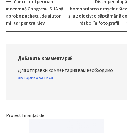
Cancelarul german
Distrugeri după
Post
îndeamnă Congresul SUA să
bombardarea orașelor Kiev
navigation
aprobe pachetul de ajutor
și a Zolociv: o săptămână de
militar pentru Kiev
război în fotografii
Добавить комментарий
Для отправки комментария вам необходимо
авторизоваться
.
Proiect finanțat de