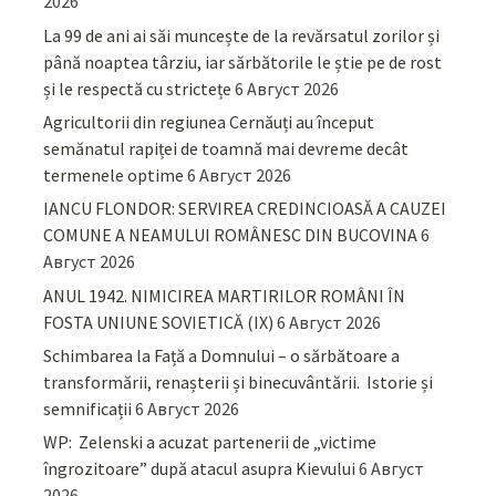
2026
La 99 de ani ai săi muncește de la revărsatul zorilor și
până noaptea târziu, iar sărbătorile le știe pe de rost
și le respectă cu strictețe
6 Август 2026
Agricultorii din regiunea Cernăuți au început
semănatul rapiței de toamnă mai devreme decât
termenele optime
6 Август 2026
IANCU FLONDOR: SERVIREA CREDINCIOASĂ A CAUZEI
COMUNE A NEAMULUI ROMÂNESC DIN BUCOVINA
6
Август 2026
ANUL 1942. NIMICIREA MARTIRILOR ROMÂNI ÎN
FOSTA UNIUNE SOVIETICĂ (IX)
6 Август 2026
Schimbarea la Față a Domnului – o sărbătoare a
transformării, renașterii și binecuvântării. Istorie și
semnificații
6 Август 2026
WP: Zelenski a acuzat partenerii de „victime
îngrozitoare” după atacul asupra Kievului
6 Август
2026