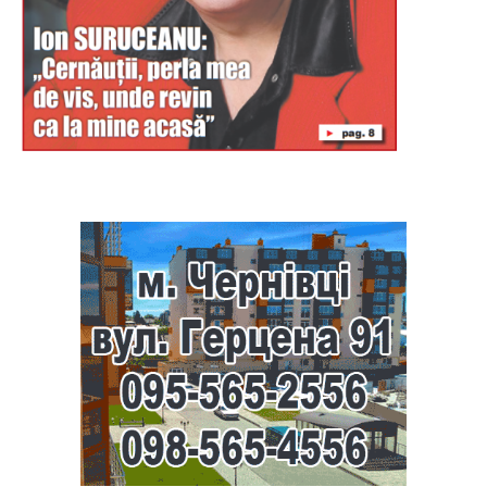
Буковина