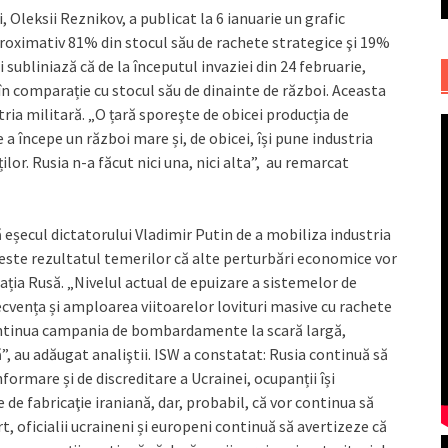
, Oleksii Reznikov, a publicat la 6 ianuarie un grafic
proximativ 81% din stocul său de rachete strategice şi 19%
 subliniază că de la începutul invaziei din 24 februarie,
n comparație cu stocul său de dinainte de război. Aceasta
ria militară. „O țară sporeşte de obicei producția de
 a începe un război mare și, de obicei, își pune industria
ilor. Rusia n-a făcut nici una, nici alta”, au remarcat
 eșecul dictatorului Vladimir Putin de a mobiliza industria
i este rezultatul temerilor că alte perturbări economice vor
ția Rusă. „Nivelul actual de epuizare a sistemelor de
ecvența și amploarea viitoarelor lovituri masive cu rachete
continua campania de bombardamente la scară largă,
ă”, au adăugat analiştii. ISW a constatat: Rusia continuă să
formare și de discreditare a Ucrainei, ocupanții își
 de fabricaţie iraniană, dar, probabil, că vor continua să
 oficialii ucraineni și europeni continuă să avertizeze că