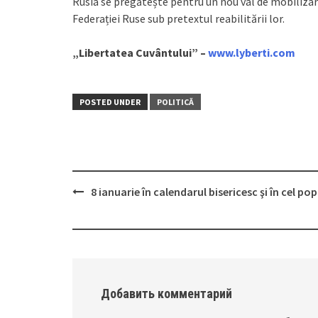
Rusia se pregătește pentru un nou val de mobilizare
Federației Ruse sub pretextul reabilitării lor.
„Libertatea Cuvântului” –
www.lyberti.com
POSTED UNDER
POLITICĂ
8 ianuarie în calendarul bisericesc şi în cel po
Post
navigation
Добавить комментарий