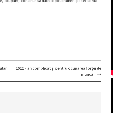
, ocupanții continuă să ducă copii ucraineni pe teritoriul
pular
2022 – an complicat şi pentru ocuparea forţei de
muncă