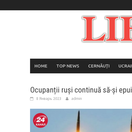
Skip
to
content
HOME
TOP NEWS
CERNĂUȚI
UCRA
Ocupanții ruși continuă să-și epu
8 Январь 2023
admin