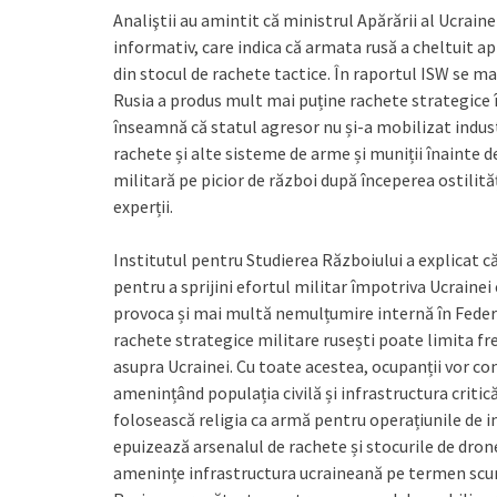
Analiştii au amintit că ministrul Apărării al Ucrainei
informativ, care indica că armata rusă a cheltuit a
din stocul de rachete tactice. În raportul ISW se mai
Rusia a produs mult mai puține rachete strategice î
înseamnă că statul agresor nu și-a mobilizat indust
rachete și alte sisteme de arme și muniții înainte de
militară pe picior de război după începerea ostilităț
experții.
Institutul pentru Studierea Războiului a explicat că
pentru a sprijini efortul militar împotriva Ucraine
provoca și mai multă nemulțumire internă în Federa
rachete strategice militare rusești poate limita fr
asupra Ucrainei. Cu toate acestea, ocupanții vor 
amenințând populația civilă și infrastructura critic
folosească religia ca armă pentru operațiunile de in
epuizează arsenalul de rachete și stocurile de drone
amenințe infrastructura ucraineană pe termen scurt,