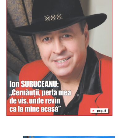
Буковина