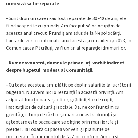
urmează să fie reparate
…
–Sunt drumuri care n-au fost reparate de 30-40 de ani, ele
fiind acoperite cu prundiș. Am început să ne ocupăm de
aceasta anul trecut. Prundiș am adus de la Nepolocăuți.
Lucrările vor fi continuate anul acesta și consider că 2023, în
Comunitatea Pătrăuți, va fi un an al reparației drumurilor.
–Dumneavoastră, domnule primar, ați vorbit indirect
despre bugetul modest al Comunității.
–Cu toate acestea, am
plătit pe deplin salariile la lucrătorii
bugetari. Nu avem nici o restanță în această privință. Am
asigurat funcționarea școlilor, grădinițelor de copii,
instituțiilor de cultură și sociale. Da, ne confruntăm cu
greutăți, e timp de război și marea noastră dorință și
așteptare este pacea care se obține prin mari jertfe și
pierderi. Iar odată cu pacea vor veni și planurile de
prosperare. În momentul de față ne confruntăm, ca și