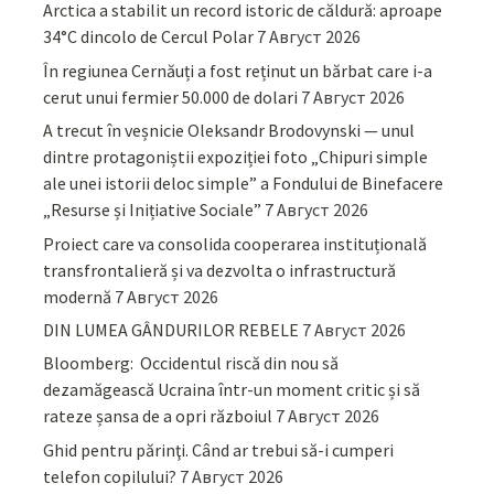
Arctica a stabilit un record istoric de căldură: aproape
34°C dincolo de Cercul Polar
7 Август 2026
În regiunea Cernăuți a fost reținut un bărbat care i-a
cerut unui fermier 50.000 de dolari
7 Август 2026
A trecut în veșnicie Oleksandr Brodovynski — unul
dintre protagoniștii expoziției foto „Chipuri simple
ale unei istorii deloc simple” a Fondului de Binefacere
„Resurse și Inițiative Sociale”
7 Август 2026
Proiect care va consolida cooperarea instituțională
transfrontalieră și va dezvolta o infrastructură
modernă
7 Август 2026
DIN LUMEA GÂNDURILOR REBELE
7 Август 2026
Bloomberg: Occidentul riscă din nou să
dezamăgească Ucraina într-un moment critic și să
rateze șansa de a opri războiul
7 Август 2026
Ghid pentru părinţi. Când ar trebui să-i cumperi
telefon copilului?
7 Август 2026