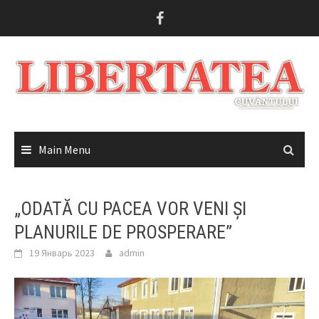
Skip
to
content
Main Menu
„ODATĂ CU PACEA VOR VENI ȘI
PLANURILE DE PROSPERARE”
19 Январь 2023
admin