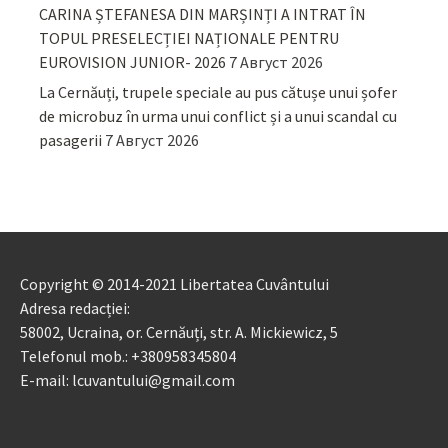
CARINA ȘTEFANESA DIN MARȘINȚI A INTRAT ÎN
TOPUL PRESELECȚIEI NAȚIONALE PENTRU
EUROVISION JUNIOR- 2026
7 Август 2026
La Cernăuți, trupele speciale au pus cătușe unui șofer
de microbuz în urma unui conflict și a unui scandal cu
pasagerii
7 Август 2026
Copyright © 2014-2021 Libertatea Cuvântului
Adresa redacției:
58002, Ucraina, or. Cernăuți, str. A. Mickiewicz, 5
Telefonul mob.: +380958345804
E-mail: lcuvantului@gmail.com