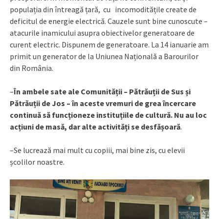
populația din întreagă țară, cu incomoditățile create de
deficitul de energie electrică. Cauzele sunt bine cunoscute –
atacurile inamicului asupra obiectivelor generatoare de
curent electric. Dispunem de generatoare. La 14 ianuarie am
primit un generator de la Uniunea Națională a Barourilor
din România.
­­–
În ambele sate ale Comunității – Pătrăuții de Sus și
Pătrăuții de Jos – în aceste vremuri de grea încercare
continuă să funcționeze instituțiile de cultură. Nu au loc
acțiuni de masă, dar alte activități se desfășoară
.
–Se lucrează mai mult cu copiii, mai bine zis, cu elevii
școlilor noastre.