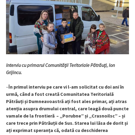
Interviu cu primarul Comunității Teritoriale Pătrăuți, Ion
Grijincu.
–
În primul interviu pe care vi l-am solicitat cu doi ani în
urmă, când a fost creată Comunitatea Teritorială
Pătrăuți și Dumneavoastră ați fost ales primar, ați atras
atenția asupra drumului central, care leagă două puncte
vamale de la frontieră – „Porubne” și „Crasnoilsc” – și
care trece prin Pătrăuții de Sus. Starea lui lăsa de dorit și
ați exprimat speranța că, odată cu deschiderea