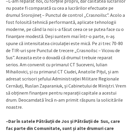
–L-am reparat noi, cu forțele proprii, dar calitatea lucrărilor
nu poate fi comparată cu cea a lucrărilor efectuate pe
drumul Srorojineț – Punctul de control „Crasnoilsc”. Acolo a
fost folosită tehnică performantă, aplicate tehnologii
moderne, pe când la noi s-a făcut ceea ce se putea face cu o
finanțare modestă. Deși suntem mai într-o parte, n-aș
spune că intensitatea circulației este mică. Pe zi trec 70-80
de TIR-uri spre Punctul de trecere „Crasnoilsc – Vicovu de
Sus”. Aceasta este o dovadă că drumul trebuie reparat
serios. Am convenit cu primarul CT Suceveni, Iulian
Mihailovici, și cu primarul CT Ciudei, Anatolie Pițul, și am
adresat scrisori șefului Administrației Militare Regionale
Cernăuți, Ruslan Zaparaniuk, și Cabinetului de Miniștri. Vrem
să obținem finanțare pentru reparații capitale a acestui
drum. Deocamdată încă n-am primit răspuns la solicitările
noastre.
–Dar în satele Pătrăuții de Jos și Pătrăuții de Sus, care
fac parte din Comunitate, sunt și alte drumuri care