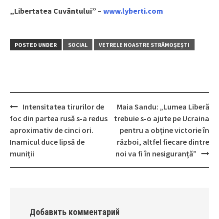
„Libertatea Cuvântului” –
www.lyberti.com
POSTED UNDER
SOCIAL
VETRELE NOASTRE STRĂMOȘEȘTI
Intensitatea tirurilor de
Maia Sandu: „Lumea Liberă
Post
foc din partea rusă s-a redus
trebuie s-o ajute pe Ucraina
navigation
aproximativ de cinci ori.
pentru a obține victorie în
Inamicul duce lipsă de
război, altfel fiecare dintre
muniții
noi va fi în nesiguranță”
Добавить комментарий