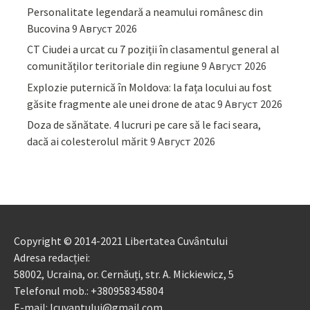
Personalitate legendară a neamului românesc din
Bucovina
9 Август 2026
CT Ciudei a urcat cu 7 poziții în clasamentul general al
comunităților teritoriale din regiune
9 Август 2026
Explozie puternică în Moldova: la fața locului au fost
găsite fragmente ale unei drone de atac
9 Август 2026
Doza de sănătate. 4 lucruri pe care să le faci seara,
dacă ai colesterolul mărit
9 Август 2026
Copyright © 2014-2021 Libertatea Cuvântului
Adresa redacției:
58002, Ucraina, or. Cernăuți, str. A. Mickiewicz, 5
Telefonul mob.: +380958345804
E-mail: lcuvantului@gmail.com