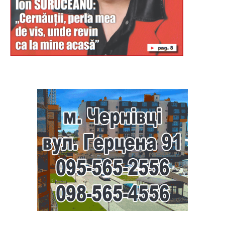
Буковина