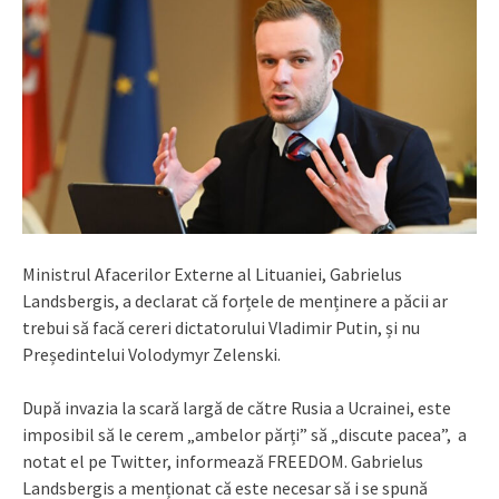
Ministrul Afacerilor Externe al Lituaniei, Gabrielus
Landsbergis, a declarat că forțele de menținere a păcii ar
trebui să facă cereri dictatorului Vladimir Putin, și nu
Președintelui Volodymyr Zelenski.
După invazia la scară largă de către Rusia a Ucrainei, este
imposibil să le cerem „ambelor părți” să „discute pacea”, a
notat el pe Twitter, informează FREEDOM. Gabrielus
Landsbergis a menționat că este necesar să i se spună