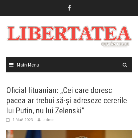
Skip
to
content
Main Menu
Oficial lituanian: „Cei care doresc
pacea ar trebui să-și adreseze cererile
lui Putin, nu lui Zelenski”
1 Май 2023
admin