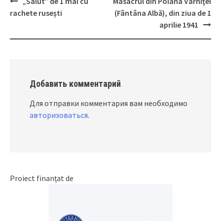
„Salut” de 1 mai cu
Masacrul din Poiana Varniţei
Post
rachete rusești
(Fântâna Albă), din ziua de 1
navigation
aprilie 1941
Добавить комментарий
Для отправки комментария вам необходимо
авторизоваться
.
Proiect finanțat de