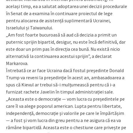
același timp, ea a salutat adoptarea unei decizii procedurale
în Senat de a examina în continuare proiectul de lege
pentru alocarea de asistență suplimentară Ucrainei,
Israelului și Taiwanului.
„Am fost foarte bucuroasă să aud că decizia a primit un
puternic sprijin bipartid, desigur, nu este încă definitivă, dar
este doar un prim pas în direcția cea bună. Nu există nicio
alternativă la continuarea acestui sprijin”, a declarat
Markarova.
Întrebată ce ar face Ucraina dacă fostul președinte Donald
Trump va reveni la președinție în acest an, ambasadoarea a
spus că Kievul ar trebui să-i mulțumească pentru că i-a
furnizat rachete Javelin în timpul administrației sale.
„Aceasta este o democrație — vom lucra cu președintele pe
care îl va alege poporul american. Lupta pentru libertate,
independență, democrație și valorile pe care le împărtășim
— a fost și vom lucra din greu pentru a ne asigura că ea va
rămâne bipartidă. Aceasta este o chestiune care privește pe