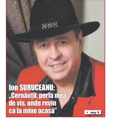
Буковина