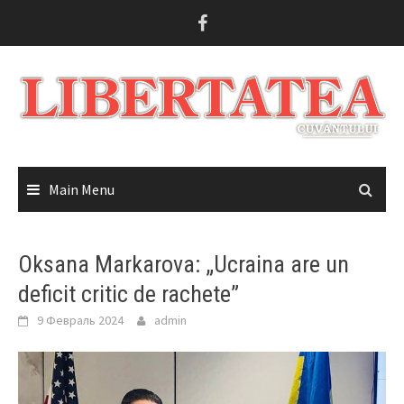
Skip
to
content
Main Menu
Oksana Markarova: „Ucraina are un
deficit critic de rachete”
9 Февраль 2024
admin