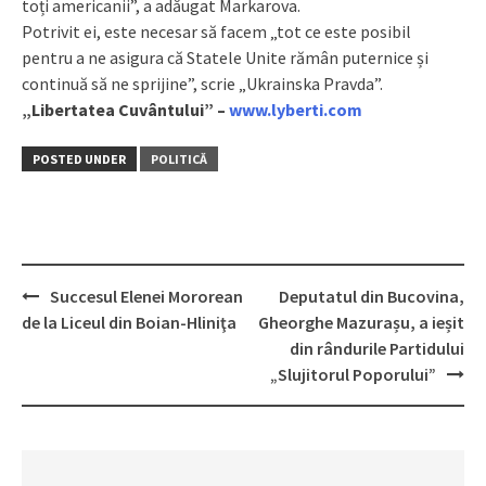
toți americanii”, a adăugat Markarova.
Potrivit ei, este necesar să facem „tot ce este posibil
pentru a ne asigura că Statele Unite rămân puternice și
continuă să ne sprijine”, scrie „Ukrainska Pravda”.
„Libertatea Cuvântului” –
www.lyberti.com
POSTED UNDER
POLITICĂ
Succesul Elenei Mororean
Deputatul din Buсovina,
Post
de la Liceul din Boian-Hliniţa
Gheorghe Mazurașu, a ieșit
navigation
din rândurile Partidului
„Slujitorul Poporului”