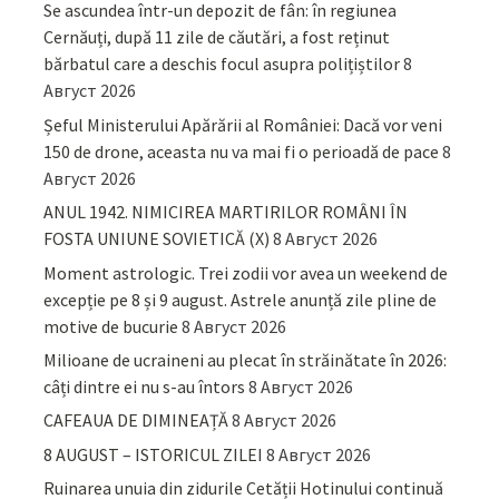
Se ascundea într-un depozit de fân: în regiunea
Cernăuți, după 11 zile de căutări, a fost reținut
bărbatul care a deschis focul asupra polițiștilor
8
Август 2026
Șeful Ministerului Apărării al României: Dacă vor veni
150 de drone, aceasta nu va mai fi o perioadă de pace
8
Август 2026
ANUL 1942. NIMICIREA MARTIRILOR ROMÂNI ÎN
FOSTA UNIUNE SOVIETICĂ (X)
8 Август 2026
Moment astrologic. Trei zodii vor avea un weekend de
excepție pe 8 și 9 august. Astrele anunță zile pline de
motive de bucurie
8 Август 2026
Milioane de ucraineni au plecat în străinătate în 2026:
câți dintre ei nu s-au întors
8 Август 2026
CAFEAUA DE DIMINEAȚĂ
8 Август 2026
8 AUGUST – ISTORICUL ZILEI
8 Август 2026
Ruinarea unuia din zidurile Cetății Hotinului continuă