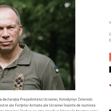
h
C
D
a declarația Președintelui Ucrainei, Volodymyr Zelenski.
stre ale Forțelor Armate ale Ucrainei înainte de numirea