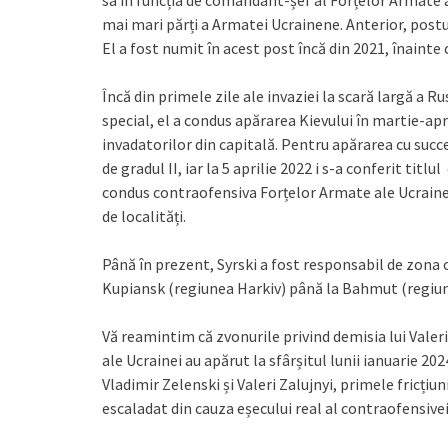
sa în funcția de comandant-șef al Forțelor Armate ale
mai mari părți a Armatei Ucrainene. Anterior, postu
El a fost numit în acest post încă din 2021, înainte 
Încă din primele zile ale invaziei la scară largă a Rus
special, el a condus apărarea Kievului în martie-apr
invadatorilor din capitală. Pentru apărarea cu succ
de gradul II, iar la 5 aprilie 2022 i s-a conferit tit
condus contraofensiva Forțelor Armate ale Ucrainei 
de localități.
Până în prezent, Syrski a fost responsabil de zona o
Kupiansk (regiunea Harkiv) până la Bahmut (regiu
Vă reamintim că zvonurile privind demisia lui Valer
ale Ucrainei au apărut la sfârșitul lunii ianuarie 202
Vladimir Zelenski și Valeri Zalujnyi, primele fricțiu
escaladat din cauza eșecului real al contraofensivei