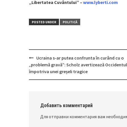
„Libertatea Cuvântului” –
www.lyberti.com
POSTED UNDER
POLITICĂ
Ucraina s-ar putea confrunta în curând cu o
Post
„problemă gravă”: Scholz avertizează Occidentul
navigation
împotriva unei greșeli tragice
Добавить комментарий
Для отправки комментария вам необход