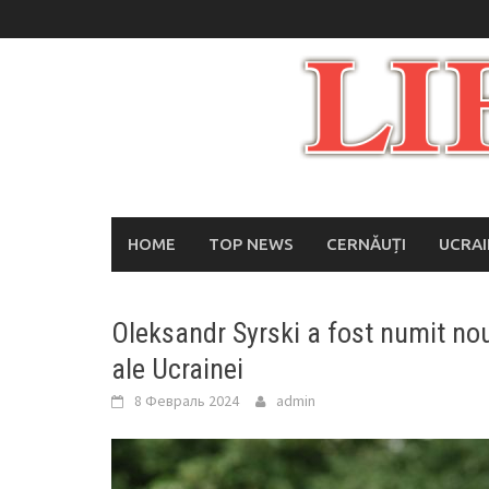
Skip
to
content
HOME
TOP NEWS
CERNĂUȚI
UCRA
Oleksandr Syrski a fost numit no
ale Ucrainei
8 Февраль 2024
admin