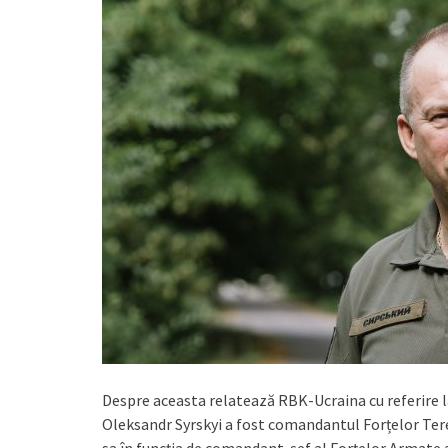
Despre aceasta relatează RBK-Ucraina cu referire l
Oleksandr Syrskyi a fost comandantul Forțelor Tere