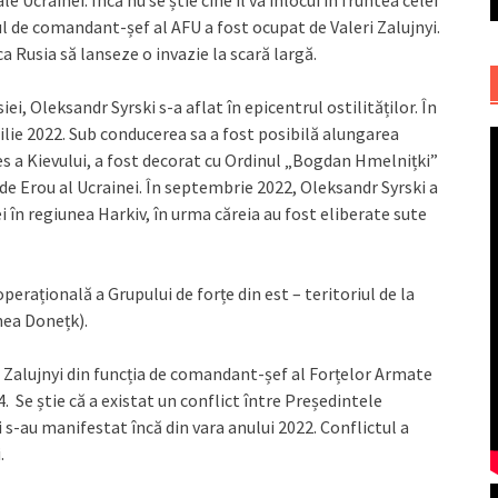
 Ucrainei. Încă nu se știe cine îl va înlocui în fruntea celei
l de comandant-șef al AFU a fost ocupat de Valeri Zalujnyi.
ca Rusia să lanseze o invazie la scară largă.
iei, Oleksandr Syrski s-a aflat în epicentrul ostilităților. În
ilie 2022. Sub conducerea sa a fost posibilă alungarea
es a Kievului, a fost decorat cu Ordinul „Bogdan Hmelnițki”
lul de Erou al Ucrainei. În septembrie 2022, Oleksandr Syrski a
în regiunea Harkiv, în urma căreia au fost eliberate sute
perațională a Grupului de forțe din est – teritoriul de la
nea Donețk).
i Zalujnyi din funcția de comandant-șef al Forțelor Armate
4. Se știe că a existat un conflict între Președintele
ni s-au manifestat încă din vara anului 2022. Conflictul a
.