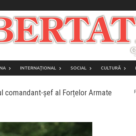
INA
INTERNAŢIONAL
SOCIAL
CULTURĂ
ul comandant-șef al Forțelor Armate
P