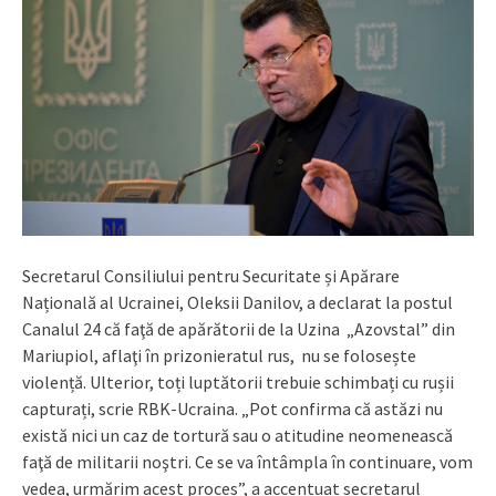
Secretarul Consiliului pentru Securitate și Apărare
Națională al Ucrainei, Oleksii Danilov, a declarat la postul
Canalul 24 că faţă de apărătorii de la Uzina „Azovstal” din
Mariupiol, aflaţi în prizonieratul rus, nu se folosește
violență. Ulterior, toți luptătorii trebuie schimbați cu rușii
capturați, scrie RBK-Ucraina. „Pot confirma că astăzi nu
există nici un caz de tortură sau o atitudine neomenească
faţă de militarii noştri. Ce se va întâmpla în continuare, vom
vedea, urmărim acest proces”, a accentuat secretarul