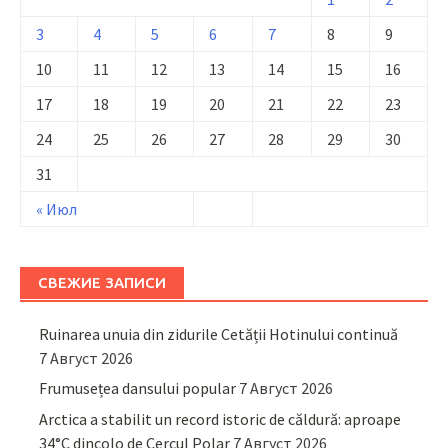
3
4
5
6
7
8
9
10
11
12
13
14
15
16
17
18
19
20
21
22
23
24
25
26
27
28
29
30
31
« Июл
СВЕЖИЕ ЗАПИСИ
Ruinarea unuia din zidurile Cetății Hotinului continuă
7 Август 2026
Frumusețea dansului popular
7 Август 2026
Arctica a stabilit un record istoric de căldură: aproape
34°C dincolo de Cercul Polar
7 Август 2026