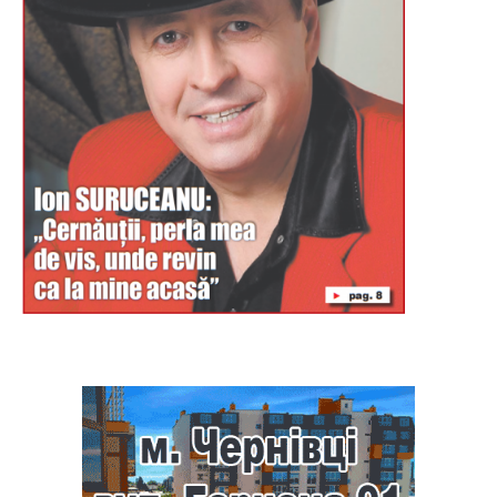
Буковина