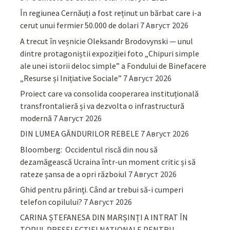
În regiunea Cernăuți a fost reținut un bărbat care i-a
cerut unui fermier 50.000 de dolari
7 Август 2026
A trecut în veșnicie Oleksandr Brodovynski — unul
dintre protagoniștii expoziției foto „Chipuri simple
ale unei istorii deloc simple” a Fondului de Binefacere
„Resurse și Inițiative Sociale”
7 Август 2026
Proiect care va consolida cooperarea instituțională
transfrontalieră și va dezvolta o infrastructură
modernă
7 Август 2026
DIN LUMEA GÂNDURILOR REBELE
7 Август 2026
Bloomberg: Occidentul riscă din nou să
dezamăgească Ucraina într-un moment critic și să
rateze șansa de a opri războiul
7 Август 2026
Ghid pentru părinţi. Când ar trebui să-i cumperi
telefon copilului?
7 Август 2026
CARINA ȘTEFANESA DIN MARȘINȚI A INTRAT ÎN
TOPUL PRESELECȚIEI NAȚIONALE PENTRU