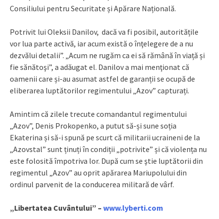
Consiliului pentru Securitate și Apărare Națională.
Potrivit lui Oleksii Danilov, dacă va fi posibil, autoritățile
vor lua parte activă, iar acum există o înţelegere de a nu
dezvălui detalii”. „Acum ne rugăm ca ei să rămână în viață și
fie sănătoşi”, a adăugat el. Danilov a mai menţionat că
oamenii care și-au asumat astfel de garanții se ocupă de
eliberarea luptătorilor regimentului „Azov” capturați.
Amintim că zilele trecute comandantul regimentului
„Azov”, Denis Prokopenko, a putut să-și sune soția
Ekaterina și să-i spună pe scurt că militarii ucraineni de la
„Azovstal” sunt ținuți în condiții „potrivite” și că violența nu
este folosită împotriva lor. După cum se ştie luptătorii din
regimentul „Azov” au oprit apărarea Mariupolului din
ordinul parvenit de la conducerea militară de vârf.
„Libertatea Cuvântului” –
www.lyberti.com