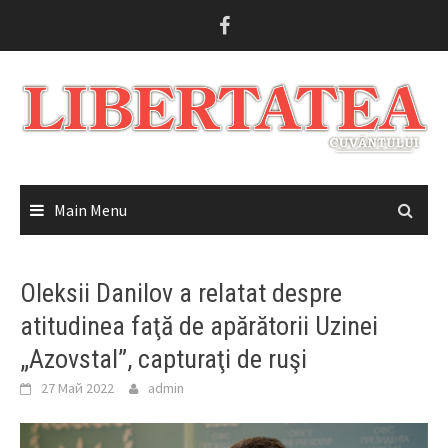
Skip
to
content
Main Menu
Oleksii Danilov a relatat despre
atitudinea faţă de apărătorii Uzinei
„Azovstal”, capturaţi de ruşi
27 Май 2022
admin