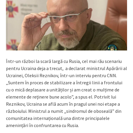
Într-un război la scară largă cu Rusia, cel mai rău scenariu
pentru Ucraina deja a trecut, a declarat ministrul Apărării al
Ucrainei, Oleksii Reznikov, într-un interviu pentru CNN.
„Suntem în proces de stabilizare a întregii linii a frontului
cu o mică deplasare a unităților și am creat o mulțime de
elemente de reţinere bune acolo”, a spus el. Potrivit lui
Reznikov, Ucraina se află acum în pragul unei noi etape a
războiului. Ministrul a numit „sindromul de oboseală” din
comunitatea internațională una dintre principalele
amenințări în confruntarea cu Rusia.