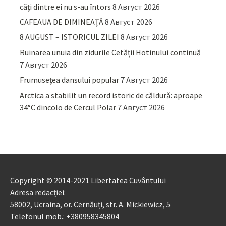
câți dintre ei nu s-au întors
8 Август 2026
CAFEAUA DE DIMINEAȚĂ
8 Август 2026
8 AUGUST – ISTORICUL ZILEI
8 Август 2026
Ruinarea unuia din zidurile Cetății Hotinului continuă
7 Август 2026
Frumusețea dansului popular
7 Август 2026
Arctica a stabilit un record istoric de căldură: aproape
34°C dincolo de Cercul Polar
7 Август 2026
Copyright © 2014-2021 Libertatea Cuvântului
Adresa redacției:
58002, Ucraina, or. Cernăuți, str. A. Mickiewicz, 5
Telefonul mob.: +380958345804