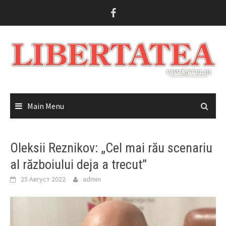
Skip
to
content
Main Menu
Oleksii Reznikov: „Cel mai rău scenariu
al războiului deja a trecut”
25 Август 2022
admin