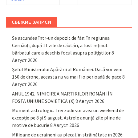
СВЕЖИЕ ЗАПИСИ
Se ascundea într-un depozit de fân: în regiunea
Cernăuți, după 11 zile de căutări, a fost reținut
bărbatul care a deschis focul asupra polițiștilor
8
Август 2026
Șeful Ministerului Apărării al României: Dacă vor veni
150 de drone, aceasta nu va mai fi o perioadă de pace
8
Август 2026
ANUL 1942. NIMICIREA MARTIRILOR ROMÂNI ÎN
FOSTA UNIUNE SOVIETICĂ (X)
8 Август 2026
Moment astrologic. Trei zodii vor avea un weekend de
excepție pe 8 și 9 august. Astrele anunță zile pline de
motive de bucurie
8 Август 2026
Milioane de ucraineni au plecat în străinătate în 2026: