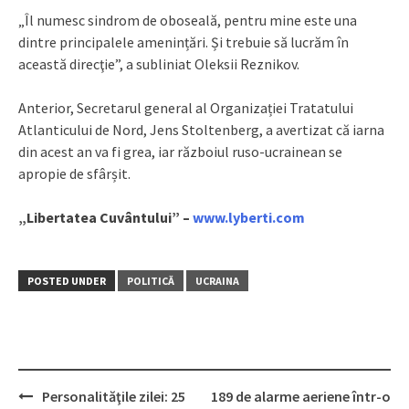
„Îl numesc sindrom de oboseală, pentru mine este una
dintre principalele amenințări. Și trebuie să lucrăm în
această direcţie”, a subliniat Oleksii Reznikov.
Anterior, Secretarul general al Organizației Tratatului
Atlanticului de Nord, Jens Stoltenberg, a avertizat că iarna
din acest an va fi grea, iar războiul ruso-ucrainean se
apropie de sfârșit.
„Libertatea Cuvântului” –
www.lyberti.com
POSTED UNDER
POLITICĂ
UCRAINA
Personalităţile zilei: 25
189 de alarme aeriene într-o