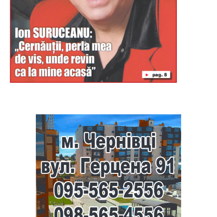
Буковина