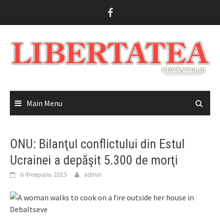
Skip
to
content
Main Menu
ONU: Bilanţul conflictului din Estul
Ucrainei a depăşit 5.300 de morţi
6 Февраль 2015
admin