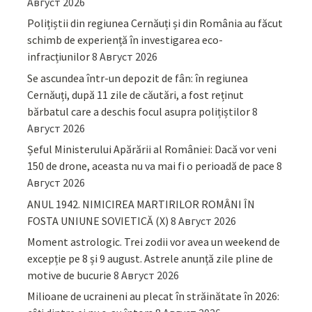
Август 2026
Polițiștii din regiunea Cernăuți și din România au făcut
schimb de experiență în investigarea eco-
infracțiunilor
8 Август 2026
Se ascundea într-un depozit de fân: în regiunea
Cernăuți, după 11 zile de căutări, a fost reținut
bărbatul care a deschis focul asupra polițiștilor
8
Август 2026
Șeful Ministerului Apărării al României: Dacă vor veni
150 de drone, aceasta nu va mai fi o perioadă de pace
8
Август 2026
ANUL 1942. NIMICIREA MARTIRILOR ROMÂNI ÎN
FOSTA UNIUNE SOVIETICĂ (X)
8 Август 2026
Moment astrologic. Trei zodii vor avea un weekend de
excepție pe 8 și 9 august. Astrele anunță zile pline de
motive de bucurie
8 Август 2026
Milioane de ucraineni au plecat în străinătate în 2026: