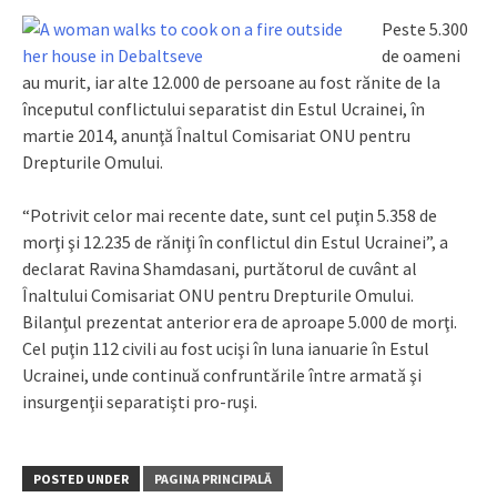
Peste 5.300
de oameni
au murit, iar alte 12.000 de per­soa­ne au fost rănite de la
începutul conflictului separatist din Estul Ucrainei, în
martie 2014, anunţă Înaltul Comisariat ONU pentru
Drepturile Omului.
“Potrivit celor mai recente date, sunt cel puţin 5.358 de
morţi şi 12.235 de răniţi în conflictul din Estul Ucrainei”, a
declarat Ravina Sham­dasani, purtătorul de cuvânt al
Înaltului Comisariat ONU pentru Drepturile Omului.
Bilanţul prezentat anterior era de aproape 5.000 de morţi.
Cel puţin 112 civili au fost ucişi în luna ianuarie în Estul
Ucrainei, unde continuă confruntările între armată şi
insurgenţii separatişti pro-ruşi.
POSTED UNDER
PAGINA PRINCIPALĂ