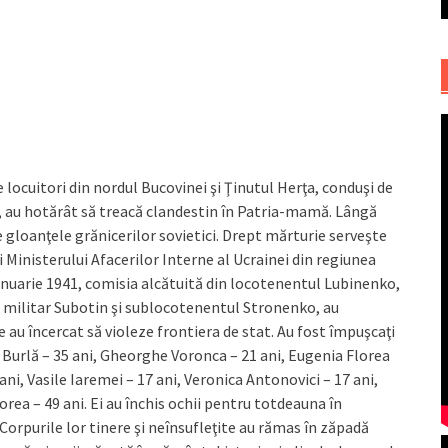
 locuitori din nordul Bucovinei şi Ţinutul Herţa, conduşi de
a, au hotărât să treacă clandestin în Patria-mamă. Lângă
 gloanţele grănicerilor sovietici. Drept mărturie serveşte
 Ministerului Afacerilor Interne al Ucrainei din regiunea
ianuarie 1941, comisia alcătuită din locotenentul Lubinenko,
l militar Subotin şi sublocotenentul Stronenko, au
au încercat să violeze frontiera de stat. Au fost împuşcaţi
n Burlă – 35 ani, Gheorghe Voronca – 21 ani, Eugenia Florea
ani, Vasile Iaremei – 17 ani, Veronica Antonovici – 17 ani,
lorea – 49 ani. Ei au închis ochii pentru totdeauna în
. Corpurile lor tinere şi neînsufleţite au rămas în zăpadă