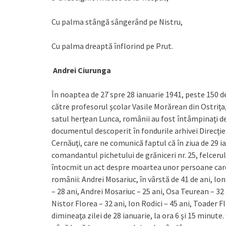
Cu palma stângă sângerând pe Nistru,
Cu palma dreaptă înflorind pe Prut.
Andrei Ciurunga
În noaptea de 27 spre 28 ianuarie 1941, peste 150 de
către profesorul şcolar Vasile Morărean din Ostriţ
satul herţean Lunca, românii au fost întâmpinaţi de
documentul descoperit în fondurile arhivei Direcţiei
Cernăuţi, care ne comunică faptul că în ziua de 29 
comandantul pichetului de grăniceri nr. 25, felceru
întocmit un act despre moartea unor persoane care 
românii: Andrei Mosariuc, în vârstă de 41 de ani, Io
– 28 ani, Andrei Mosariuc – 25 ani, Osa Teurean – 32 
Nistor Florea – 32 ani, Ion Rodici – 45 ani, Toader F
dimineaţa zilei de 28 ianuarie, la ora 6 şi 15 minute