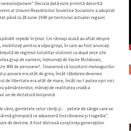
trarevoluţionare”. Decizia dată este primită datorită
uprem al Uniunii Republicilor Sovietice Socialiste a adoptat
lat până la 28 iunie 1940 pe teritoriul actualei regiuni
spândit repede în ţinut. Cei rămaşi acasă au aflat despre
, mobilizaţi pentru a săpa gropi, în care au fost aruncaţi
ănţuită de regimul totalitar stalinist ca după zece zile
oilea grup de oameni, îndrumaţi de Vasile Moldovan,
te 400 de persoane?.. Înseamnă că locuitorii meleagurilor
d şi povara era atât de grea, încât răbdarea devenea
ul de libertate era atât de mare, încât nu-l putea opri nici
lea pământenilor, mânaţi de realitatea crudă a
ul an de dictatură bolşevică.
de câini, gemetele celor răniţi şi… petele de sânge care se
 sârmă ghimpată ce aduseseră înstrăinarea şi tragedia”.
te de destine. A fost distrusă conştiinţa generaţiilor