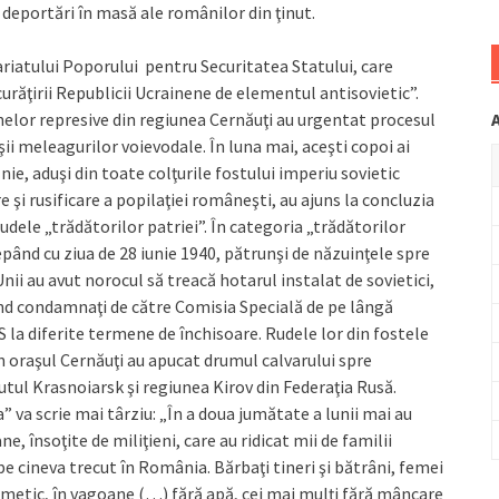
deportări în masă ale românilor din ţinut.
ariatului Poporului pentru Securitatea Statului, care
urăţirii Republicii Ucrainene de elementul antisovietic”.
anelor represive din regiunea Cernăuţi au urgentat procesul
ii meleagurilor voievodale. În luna mai, aceşti copoi ai
nie, aduşi din toate colţurile fostului imperiu sovietic
şi rusificare a popilaţiei româneşti, au ajuns la concluzia
udele „trădătorilor patriei”. În categoria „trădătorilor
ncepând cu ziua de 28 iunie 1940, pătrunşi de năzuinţele spre
nii au avut norocul să treacă hotarul instalat de sovietici,
 fiind condamnaţi de către Comisia Specială de pe lângă
la diferite termene de închisoare. Rudele lor din fostele
in oraşul Cernăuţi au apucat drumul calvarului spre
tul Krasnoiarsk şi regiunea Kirov din Federaţia Rusă.
” va scrie mai târziu: „În a doua jumătate a lunii mai au
însoţite de miliţieni, care au ridicat mii de familii
e cineva trecut în România. Bărbaţi tineri şi bătrâni, femei
ermetic, în vagoane (…) fără apă, cei mai mulţi fără mâncare