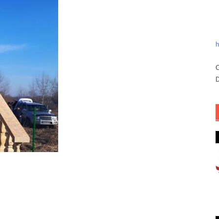
h
C
D