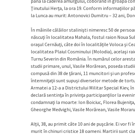
până la căderea amurgului, coborând în groapa comun
Ţinutului Herţa, la ora 19. Conform informaţiilor păs
la Lunca au murit: Antonovici Dumitru – 32 ani, Doro
În mâinile călăilor stalinişti nimeresc 50 de persoa
născuţi în localitatea Mahala, fostul raion Noua Suli
oraşul Cernăuţi, câte doi în localităţile Voloca şi C
localitatea Plaiul Cosminului (Molodia), acelaşi rai
Turnu Severin din România. În numărul celor arestaţ
studii primare, unul, Vasile Morărean, poseda studii m
compusă din 38 de ţărani, 11 muncitori şi un profes
întemniţaţii sunt supuşi diverselor metode de tortur
Armatei a 12-a a Districtului Militar Special Kiev, în
declară sentinţa în privinţa participanţilor la even
condamnaţi la moarte: Ion Boiciuc, Florea Bujeniţa
Gheorghe Medvighi, Vasile Morărean, Vasile Moraru,
Alţii, 38, au primit câte 10 ani de puşcărie. Ei vor f
murit în chinuri cristice 18 oameni. Martirii sunt cl