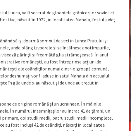
tul Lunca, va fi secerat de gloanţele grănicerilor sovietici
Hostiuc, născut în 1922, în localitatea Mahala, fostul judeţ
mânând să-şi doarmă somnul de veci în Lunca Prutului şi
inele, unde plâng izvoarele şi se întâlnesc anotimpurile,
i visează părinţii şi freamătă glia strămoşească. În anul
nistrative româneşti, au fost întreprinse acţiuni de
mânteşti ale osândiţilor numai dintr-o groapă comună,
celor deshumaţi vor fi aduse în satul Mahala din actualul
te în glia unde s-au născut şi de unde au trecut în
ersoane de origine română şi un ucrainean. În mâinile
meie. În numărul întemniţaţilor au intrat 41 de ţărani, un
i primare, doi studii medii, patru studii medii incomplete,
e au fost incluşi 42 de osândiţi, născuţi în localitatea