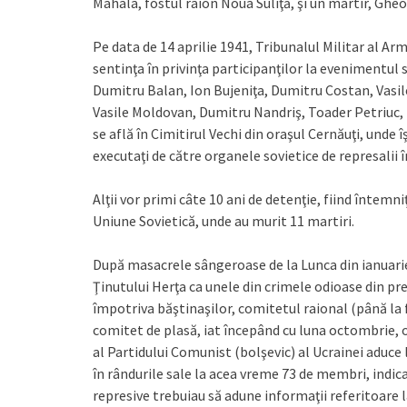
Mahala, fostul raion Noua Suliţă, şi un martir, Gheo
Pe data de 14 aprilie 1941, Tribunalul Militar al Arm
sentinţa în privinţa participanţilor la evenimentul
Dumitru Balan, Ion Bujeniţa, Dumitru Costan, Vasil
Vasile Moldovan, Dumitru Nandriş, Toader Petriuc, 
se află în Cimitirul Vechi din oraşul Cernăuţi, unde 
executaţi de către organele sovietice de represalii î
Alţii vor primi câte 10 ani de detenţie, fiind întemn
Uniune Sovietică, unde au murit 11 martiri.
După masacrele sângeroase de la Lunca din ianuarie-
Ţinutului Herţa ca unele din crimele odioase din pre
împotriva băştinaşilor, comitetul raional (până la
comitet de plasă, iat începând cu luna octombrie, o
al Partidului Comunist (bolşevic) al Ucrainei aduce
în rândurile sale la acea vreme 73 de membri, indica
represive trebuiau să adune informaţii referitoare l