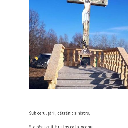
Sub cerul ţării, cătrănit sinistru,
S-a răstignit Hristos ca la-nceput,