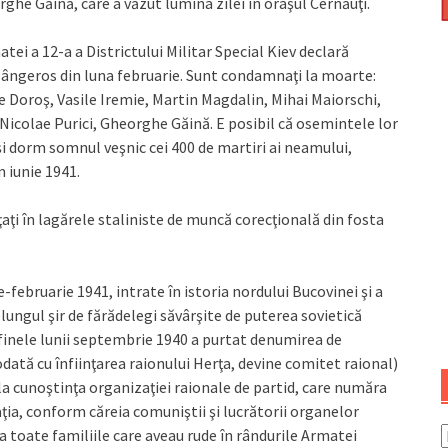
rghe Găină, care a văzut lumina zilei în oraşul Cernăuţi.
atei a 12-a a Districtului Militar Special Kiev declară
 sângeros din luna februarie. Sunt condamnaţi la moarte:
e Doroş, Vasile Iremie, Martin Magdalin, Mihai Maiorschi,
Nicolae Purici, Gheorghe Găină. E posibil că osemintele lor
îşi dorm somnul veşnic cei 400 de martiri ai neamului,
n iunie 1941.
iţaţi în lagărele staliniste de muncă corecţională din fosta
februarie 1941, intrate în istoria nordului Bucovinei şi a
lungul şir de fărădelegi săvârşite de puterea sovietică
 finele lunii septembrie 1940 a purtat denumirea de
dată cu înfiinţarea raionului Herţa, devine comitet raional)
 la cunoştinţa organizaţiei raionale de partid, care număra
ţia, conform căreia comuniştii şi lucrătorii organelor
a toate familiile care aveau rude în rândurile Armatei