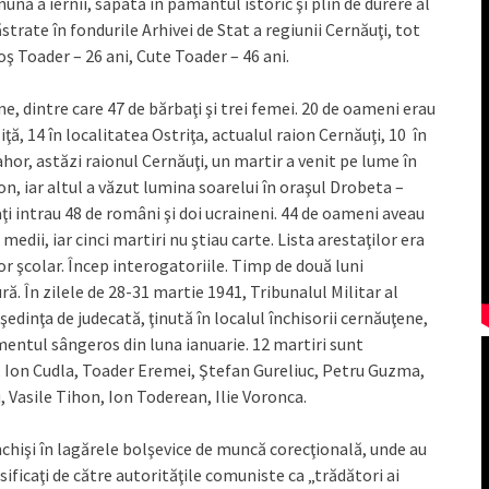
ă a iernii, săpată în pământul istoric şi plin de durere al
trate în fondurile Arhivei de Stat a regiunii Cernăuţi, tot
ş Toader – 26 ani, Cute Toader – 46 ani.
ne, dintre care 47 de bărbaţi şi trei femei. 20 de oameni erau
ţă, 14 în localitatea Ostriţa, actualul raion Cernăuţi, 10 în
eahor, astăzi raionul Cernăuţi, un martir a venit pe lume în
on, iar altul a văzut lumina soarelui în oraşul Drobeta –
i intrau 48 de români şi doi ucraineni. 44 de oameni aveau
edii, iar cinci martiri nu ştiau carte. Lista arestaţilor era
or şcolar. Încep interogatoriile. Timp de două luni
ă. În zilele de 28-31 martie 1941, Tribunalul Militar al
 şedinţa de judecată, ţinută în localul închisorii cernăuţene,
imentul sângeros din luna ianuarie. 12 martiri sunt
, Ion Cudla, Toader Eremei, Ştefan Gureliuc, Petru Guzma,
 Vasile Tihon, Ion Toderean, Ilie Voronca.
i închişi în lagărele bolşevice de muncă corecţională, unde au
asificaţi de către autorităţile comuniste ca „trădători ai