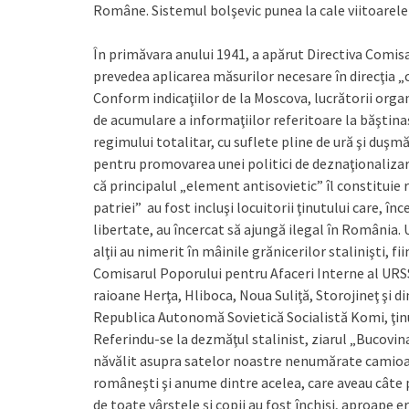
Române. Sistemul bolşevic punea la cale viitoarele 
În primăvara anului 1941, a apărut Directiva Comis
prevedea aplicarea măsurilor necesare în direcţia „c
Conform indicaţiilor de la Moscova, lucrătorii org
de acumulare a informaţiilor referitoare la băştinaş
regimului totalitar, cu suflete pline de ură şi duşmă
pentru promovarea unei politici de deznaţionalizare 
că principalul „element antisovietic” îl constituie r
patriei” au fost incluşi locuitorii ţinutului care, î
libertate, au încercat să ajungă ilegal în România. U
alţii au nimerit în mâinile grănicerilor stalinişti,
Comisarul Poporului pentru Afaceri Interne al URSS 
raioane Herţa, Hliboca, Noua Suliţă, Storojineţ şi d
Republica Autonomă Sovietică Socialistă Komi, ţinu
Referindu-se la dezmăţul stalinist, ziarul „Bucovina
năvălit asupra satelor noastre nenumărate camioane, 
româneşti şi anume dintre acelea, care aveau câte p
de toate vârstele şi copii au fost închişi, aproape 