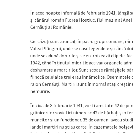
În acea noapte infernală de februarie 1941, lângă sa
şi tânărul român Florea Hostiuc, fiul mezin al Anei 
Cernăuţi al României.
Cei căzuţi sunt aruncaţi în patru gropi comune, ră
Valea Plângerii, unde se nasc legendele şi cântă do
unde se adună dorurile şi se eternizează clipele. Aic
1942, când în ţinutul mioritic activau organele admi
deshumare a martirilor. Sunt scoase rămăşiţele pă
fiindcă celelalte trei erau înnămolite. Osemintele 
raion Cernăuţi. Martirii sunt înmormântaţi creştineş
nemurire.
În ziua de 8 februarie 1941, vor fi arestate 42 de p
grănicerilor sovietici nimeresc 42 de bărbaţi şi o fe
muncitor şi un funcţionar. 35 de oameni aveau studi
iar doi martiri nu ştiau carte. În cazematele bolşevic