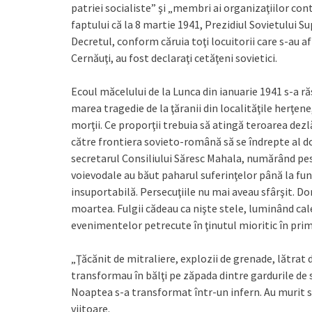
patriei socialiste” şi „membri ai organizaţiilor con
faptului că la 8 martie 1941, Prezidiul Sovietului S
Decretul, conform căruia toţi locuitorii care s-au af
Cernăuţi, au fost declaraţi cetăţeni sovietici.
Ecoul măcelului de la Lunca din ianuarie 1941 s-a ră
marea tragedie de la ţăranii din localităţile herţene
morţii. Ce proporţii trebuia să atingă teroarea dezl
către frontiera sovieto-română să se îndrepte al d
secretarul Consiliului Săresc Mahala, numărând pes
voievodale au băut paharul suferinţelor până la fun
insuportabilă. Persecuţiile nu mai aveau sfârşit. Dor
moartea. Fulgii cădeau ca nişte stele, luminând ca
evenimentelor petrecute în ţinutul mioritic în prim
„Ţăcănit de mitraliere, explozii de grenade, lătrat 
transformau în bălţi pe zăpada dintre gardurile de
Noaptea s-a transformat într-un infern. Au murit su
viitoare.