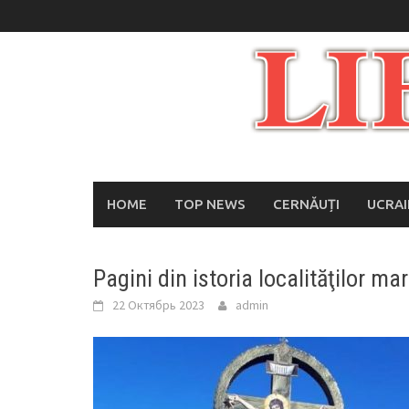
Skip
to
content
HOME
TOP NEWS
CERNĂUȚI
UCRA
Pagini din istoria localităţilor mar
22 Октябрь 2023
admin