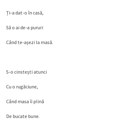
Ți-a dat-o în casă,
Să o ai de-a pururi
Când te-așezi la masă.
S-o cinstești atunci
Cu o rugăciune,
Când masa îi plină
De bucate bune.