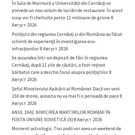
În Sala de Marmură a Universității din Cernăuți se
prevede un nou volum de lucrări de restaurare. În acest
scop vor fi cheltuite peste 11 milioane de grivne
8
Август 2026
Polițiștii din regiunea Cernăuți și din România au făcut
schimb de experiență în investigarea eco-
infracțiunilor
8 Август 2026
Se ascundea într-un depozit de fân: în regiunea
Cernăuți, după 11 zile de căutări, a fost reținut
bărbatul care a deschis focul asupra polițiștilor
8
Август 2026
Șeful Ministerului Apărării al României: Dacă vor veni
150 de drone, aceasta nu va mai fi o perioadă de pace
8
Август 2026
ANUL 1942. NIMICIREA MARTIRILOR ROMÂNI ÎN
FOSTA UNIUNE SOVIETICĂ (X)
8 Август 2026
Moment astrologic. Trei zodii vor avea un weekend de