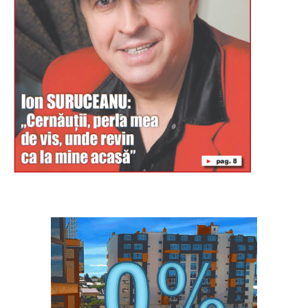
Буковина