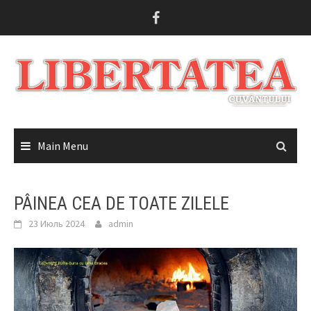
Skip
to
content
Main Menu
PÂINEA CEA DE TOATE ZILELE
23 Июль 2024
admin