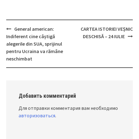
General american:
CARTEA ISTORIEI VEȘNIC
Post
Indiferent cine câștigă
DESCHISĂ – 24 IULIE
navigation
alegerile din SUA, sprijinul
pentru Ucraina va rămâne
neschimbat
Добавить комментарий
Для отправки комментария вам необходимо
авторизоваться
.