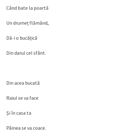
Când bate la poartă
Un drumeț flămând,
Dă-i o bucățică
Din darul cel sfânt.
Din acea bucată
Raiul se va face
Și în casa ta
Pâinea se va coace.