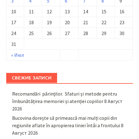
3
4
5
6
7
8
9
10
11
12
13
14
15
16
17
18
19
20
21
22
23
24
25
26
27
28
29
30
31
« Июл
СВЕЖИЕ ЗАПИСИ
Recomandări părinţilor. Sfaturi și metode pentru
îmbunătățirea memoriei și atenției copiilor
8 Август
2026
Bucovina dorește să primească mai mulți copii din
regiunile aflate în apropierea liniei întâi a frontului
8
Август 2026