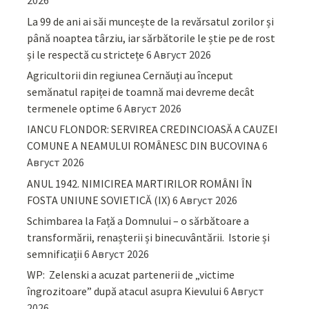
2026
La 99 de ani ai săi muncește de la revărsatul zorilor și
până noaptea târziu, iar sărbătorile le știe pe de rost
și le respectă cu strictețe
6 Август 2026
Agricultorii din regiunea Cernăuți au început
semănatul rapiței de toamnă mai devreme decât
termenele optime
6 Август 2026
IANCU FLONDOR: SERVIREA CREDINCIOASĂ A CAUZEI
COMUNE A NEAMULUI ROMÂNESC DIN BUCOVINA
6
Август 2026
ANUL 1942. NIMICIREA MARTIRILOR ROMÂNI ÎN
FOSTA UNIUNE SOVIETICĂ (IX)
6 Август 2026
Schimbarea la Față a Domnului – o sărbătoare a
transformării, renașterii și binecuvântării. Istorie și
semnificații
6 Август 2026
WP: Zelenski a acuzat partenerii de „victime
îngrozitoare” după atacul asupra Kievului
6 Август
2026