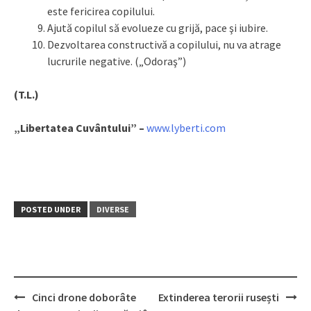
este fericirea copilului.
Ajută copilul să evolueze cu grijă, pace şi iubire.
Dezvoltarea constructivă a copilului, nu va atrage
lucrurile negative. („Odoraş”)
(T.L.)
„Libertatea Cuvântului” –
www.lyberti.com
POSTED UNDER
DIVERSE
Cinci drone doborâte
Extinderea terorii rusești