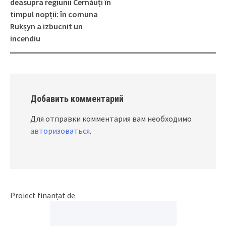
Post
deasupra regiunii Cernăuți în
navigation
timpul nopții: în comuna
Rukșyn a izbucnit un
incendiu
Добавить комментарий
Для отправки комментария вам необходимо
авторизоваться
.
Proiect finanțat de