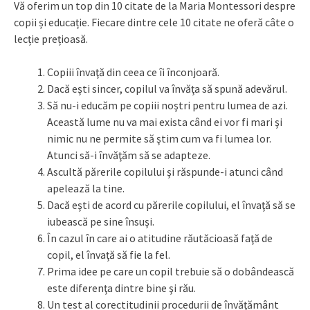
Vă oferim un top din 10 citate de la Maria Montessori despre
copii și educație. Fiecare dintre cele 10 citate ne oferă câte o
lecție prețioasă.
Copiii învaţă din ceea ce îi înconjoară.
Dacă eşti sincer, copilul va învăţa să spună adevărul.
Să nu-i educăm pe copiii noştri pentru lumea de azi.
Această lume nu va mai exista când ei vor fi mari şi
nimic nu ne permite să ştim cum va fi lumea lor.
Atunci să-i învăţăm să se adapteze.
Ascultă părerile copilului şi răspunde-i atunci când
apelează la tine.
Dacă eşti de acord cu părerile copilului, el învaţă să se
iubească pe sine însuşi.
În cazul în care ai o atitudine răutăcioasă faţă de
copil, el învaţă să fie la fel.
Prima idee pe care un copil trebuie să o dobândească
este diferenţa dintre bine şi rău.
Un test al corectitudinii procedurii de învăţământ