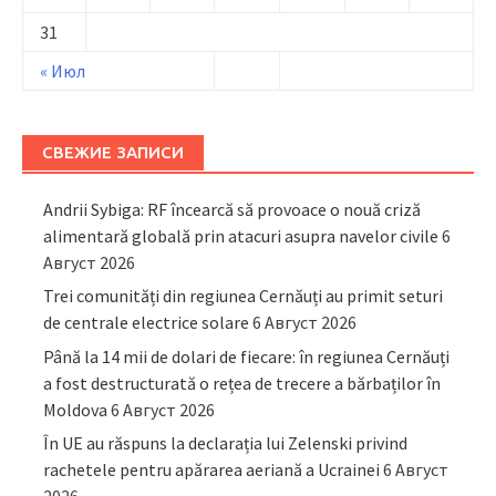
31
« Июл
СВЕЖИЕ ЗАПИСИ
Andrii Sybiga: RF încearcă să provoace o nouă criză
alimentară globală prin atacuri asupra navelor civile
6
Август 2026
Trei comunități din regiunea Cernăuți au primit seturi
de centrale electrice solare
6 Август 2026
Până la 14 mii de dolari de fiecare: în regiunea Cernăuți
a fost destructurată o rețea de trecere a bărbaților în
Moldova
6 Август 2026
În UE au răspuns la declarația lui Zelenski privind
rachetele pentru apărarea aeriană a Ucrainei
6 Август