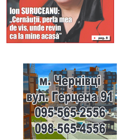
Буковина