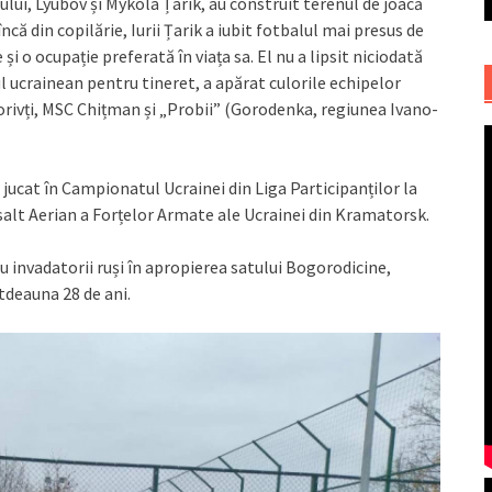
roului, Lyubov și Mykola Țarik, au construit terenul de joacă
încă din copilărie, Iurii Țarik a iubit fotbalul mai presus de
 și o ocupație preferată în viața sa. El nu a lipsit niciodată
 ucrainean pentru tineret, a apărat culorile echipelor
orivți, MSC Chițman și „Probii” (Gorodenka, regiunea Ivano-
a jucat în Campionatul Ucrainei din Liga Participanților la
alt Aerian a Forțelor Armate ale Ucrainei din Kramatorsk.
u invadatorii ruși în apropierea satului Bogorodicine,
tdeauna 28 de ani.