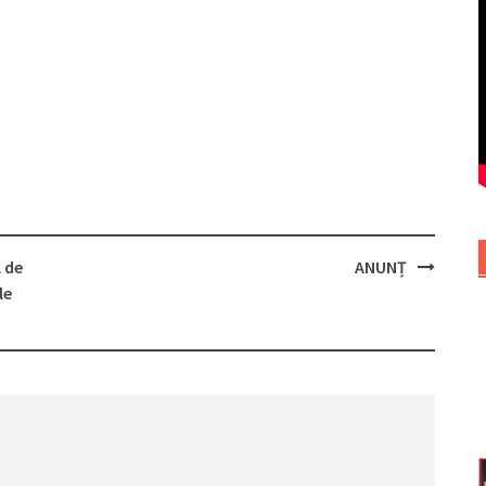
l de
АNUNȚ
le