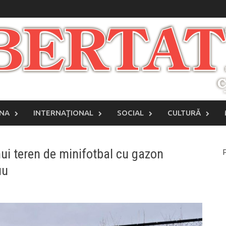
INA
INTERNAŢIONAL
SOCIAL
CULTURĂ
nui teren de minifotbal cu gazon
P
iu