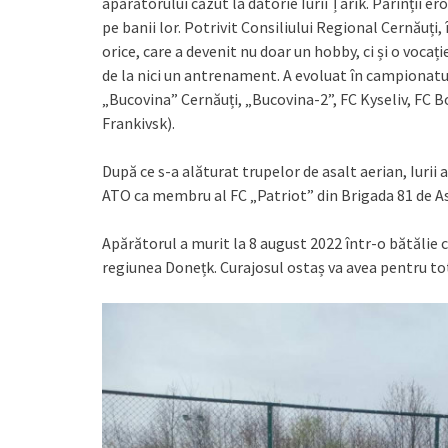
apărătorului căzut la datorie Iurii Țarik. Părinții e
pe banii lor. Potrivit Consiliului Regional Cernăuți, 
orice, care a devenit nu doar un hobby, ci și o vocație
de la nici un antrenament. A evoluat în campionatul
„Bucovina” Cernăuți, „Bucovina-2”, FC Kyseliv, FC B
Frankivsk).
După ce s-a alăturat trupelor de asalt aerian, Iurii 
ATO ca membru al FC „Patriot” din Brigada 81 de As
Apărătorul a murit la 8 august 2022 într-o bătălie c
regiunea Donețk. Curajosul ostaș va avea pentru to