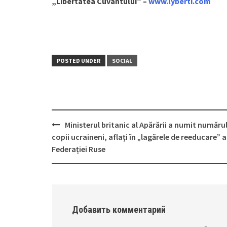
„Libertatea Cuvântului” –
www.lyberti.com
POSTED UNDER
SOCIAL
Ministerul britanic al Apărării a numit număru
Post
copii ucraineni, aflați în „lagărele de reeducare” a
navigation
Federației Ruse
Добавить комментарий