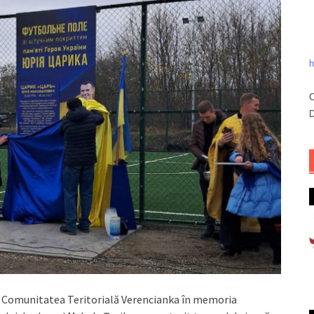
h
C
D
din Comunitatea Teritorială Verencianka în memoria