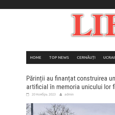
Skip
to
content
HOME
TOP NEWS
CERNĂUȚI
UCRA
Părinții au finanțat construirea u
artificial în memoria unicului lor f
20 Ноябрь 2023
admin