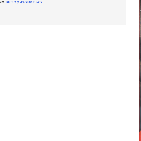
имо
авторизоваться
.