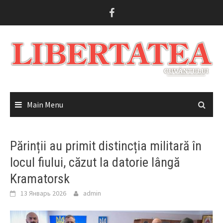
Skip
to
content
Main Menu
Părinții au primit distincția militară în
locul fiului, căzut la datorie lângă
Kramatorsk
13 Январь 2026
admin