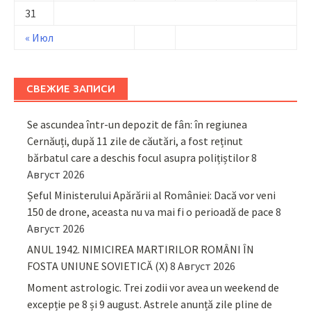
31
« Июл
СВЕЖИЕ ЗАПИСИ
Se ascundea într-un depozit de fân: în regiunea
Cernăuți, după 11 zile de căutări, a fost reținut
bărbatul care a deschis focul asupra polițiștilor
8
Август 2026
Șeful Ministerului Apărării al României: Dacă vor veni
150 de drone, aceasta nu va mai fi o perioadă de pace
8
Август 2026
ANUL 1942. NIMICIREA MARTIRILOR ROMÂNI ÎN
FOSTA UNIUNE SOVIETICĂ (X)
8 Август 2026
Moment astrologic. Trei zodii vor avea un weekend de
excepție pe 8 și 9 august. Astrele anunță zile pline de