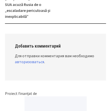
navigation
SUA acuză Rusia de o
„escaladare periculoasă și
inexplicabilă”
Добавить комментарий
Для отправки комментария вам необходимо
авторизоваться
.
Proiect finanțat de