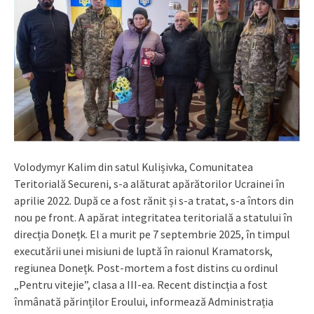
Volodymyr Kalim din satul Kulișivka, Comunitatea
Teritorială Secureni, s-a alăturat apărătorilor Ucrainei în
aprilie 2022. După ce a fost rănit și s-a tratat, s-a întors din
nou pe front. A apărat integritatea teritorială a statului în
direcția Donețk. El a murit pe 7 septembrie 2025, în timpul
executării unei misiuni de luptă în raionul Kramatorsk,
regiunea Donețk. Post-mortem a fost distins cu ordinul
„Pentru vitejie”, clasa a III-ea. Recent distincția a fost
înmânată părinților Eroului, informează Administrația