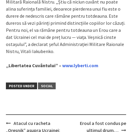
Militară Raională Nistru. „Știu că niciun cuvânt nu poate
alina suferința familiei, deoarece pierderea unui fiu este o
durere de nedescris care rămâne pentru totdeauna. Este
dureros să vezi părinți primind distincțiile copiilor lor căzuți.
Pentru noi, el va rămâne pentru totdeauna un Erou care a
dat Ucrainei cel mai de preț lucru — viața. Veșnică cinste
ostașului”, a declarat șeful Administrației Militare Raionale
Nistru, Vitali Iakubenko.
„Libertatea Cuvântului” –
www.lyberti.com
POSTED UNDER
SOCIAL
Atacul cu racheta
Eroul a fost condus pe
Post
„Oreșnik” asupra Ucrainei:
ultimul drum…