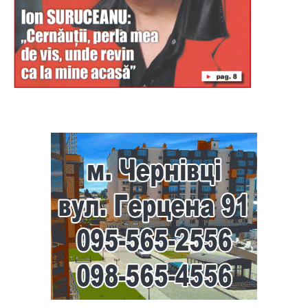
Буковина