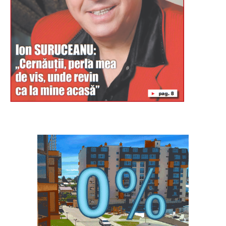
Буковина