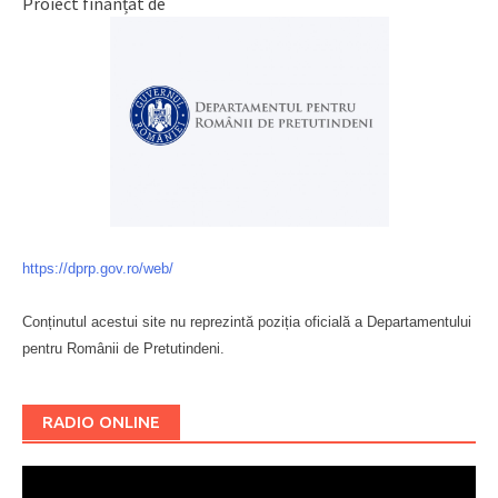
Proiect finanțat de
https://dprp.gov.ro/web/
Conținutul acestui site nu reprezintă poziția oficială a Departamentului
pentru Românii de Pretutindeni.
Буковина
RADIO ONLINE