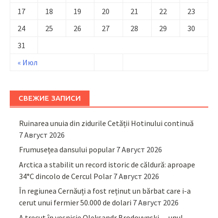
17
18
19
20
21
22
23
24
25
26
27
28
29
30
31
« Июл
СВЕЖИЕ ЗАПИСИ
Ruinarea unuia din zidurile Cetății Hotinului continuă
7 Август 2026
Frumusețea dansului popular
7 Август 2026
Arctica a stabilit un record istoric de căldură: aproape
34°C dincolo de Cercul Polar
7 Август 2026
În regiunea Cernăuți a fost reținut un bărbat care i-a
cerut unui fermier 50.000 de dolari
7 Август 2026
A trecut în veșnicie Oleksandr Brodovynski — unul