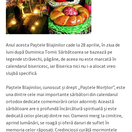
Anul acesta Paștele Blajinilor cade la 28 aprilie, în ziua de
luni după Duminica Tomii. Sărbătoarea se bazează pe
legende străvechi, păgâne, de aceea nu este marcată în
calendarul bisericesc, iar Biserica nici nu i-a alocat vreo
slujbă specifică.
Paștele Blajinilor, cunoscut și drept „Paștele Morților”, este
una dintre cele mai importante sărbători din calendarul
ortodox dedicate comemorării celor adormiți. Această
sărbătoare are o profundă încărcătură spirituală și este
dedicată celor plecați dintre noi. Oamenii merg la cimitire,
aprind lumânări, se roagă și oferă daruri de suflet în
memoria celor răposați. Credincioșii curăță mormintele