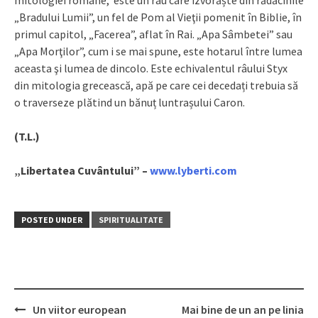
„Bradului Lumii”, un fel de Pom al Vieţii pomenit în Biblie, în
primul capitol, „Facerea”, aflat în Rai. „Apa Sâmbetei” sau
„Apa Morţilor”, cum i se mai spune, este hotarul între lumea
aceasta şi lumea de dincolo. Este echivalentul râului Styx
din mitologia grecească, apă pe care cei decedați trebuia să
o traverseze plătind un bănuț luntrașului Caron.
(T.L.)
„Libertatea Cuvântului” –
www.lyberti.com
POSTED UNDER
SPIRITUALITATE
Un viitor european
Mai bine de un an pe linia