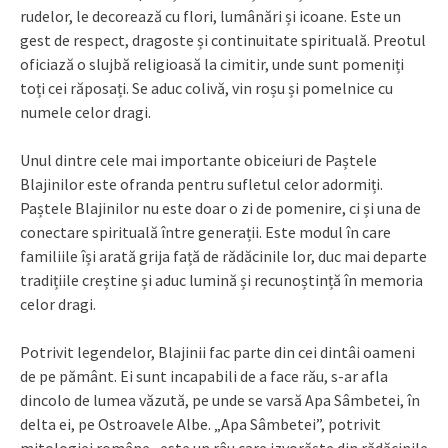
rudelor, le decorează cu flori, lumânări și icoane. Este un
gest de respect, dragoste și continuitate spirituală. Preotul
oficiază o slujbă religioasă la cimitir, unde sunt pomeniți
toți cei răposați. Se aduc colivă, vin roșu și pomelnice cu
numele celor dragi.
Unul dintre cele mai importante obiceiuri de Paștele
Blajinilor este ofranda pentru sufletul celor adormiți.
Paștele Blajinilor nu este doar o zi de pomenire, ci și una de
conectare spirituală între generații. Este modul în care
familiile își arată grija față de rădăcinile lor, duc mai departe
tradițiile creștine și aduc lumină și recunoștință în memoria
celor dragi.
Potrivit legendelor, Blajinii fac parte din cei dintâi oameni
de pe pământ. Ei sunt incapabili de a face rău, s-ar afla
dincolo de lumea văzută, pe unde se varsă Apa Sâmbetei, în
delta ei, pe Ostroavele Albe. „Apa Sâmbetei”, potrivit
mitologiei române, este un râu care izvorăște din rădăcinile