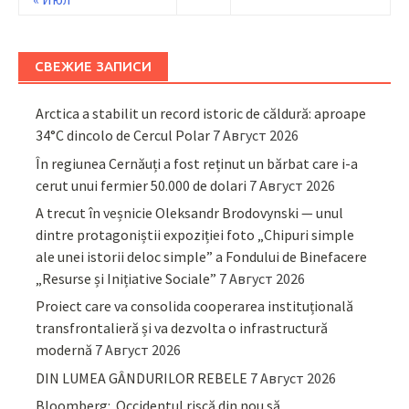
СВЕЖИЕ ЗАПИСИ
Arctica a stabilit un record istoric de căldură: aproape
34°C dincolo de Cercul Polar
7 Август 2026
În regiunea Cernăuți a fost reținut un bărbat care i-a
cerut unui fermier 50.000 de dolari
7 Август 2026
A trecut în veșnicie Oleksandr Brodovynski — unul
dintre protagoniștii expoziției foto „Chipuri simple
ale unei istorii deloc simple” a Fondului de Binefacere
„Resurse și Inițiative Sociale”
7 Август 2026
Proiect care va consolida cooperarea instituțională
transfrontalieră și va dezvolta o infrastructură
modernă
7 Август 2026
DIN LUMEA GÂNDURILOR REBELE
7 Август 2026
Bloomberg: Occidentul riscă din nou să