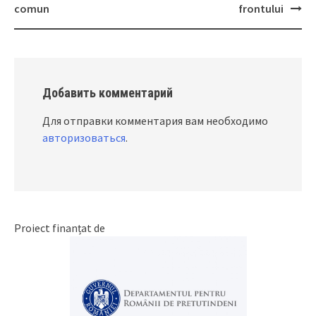
Post
comun
frontului
navigation
Добавить комментарий
Для отправки комментария вам необходимо
авторизоваться
.
Proiect finanțat de