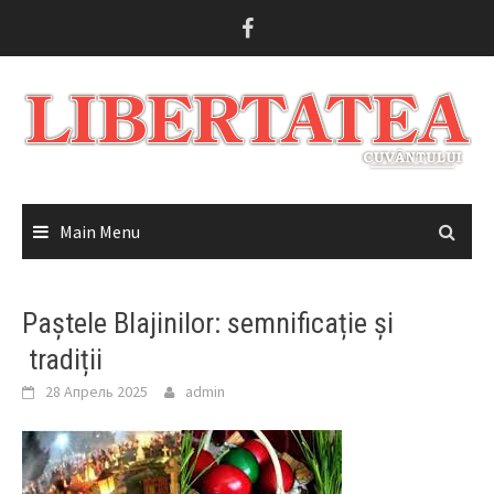
Skip
to
content
Main Menu
Paștele Blajinilor: semnificație și
tradiții
28 Апрель 2025
admin