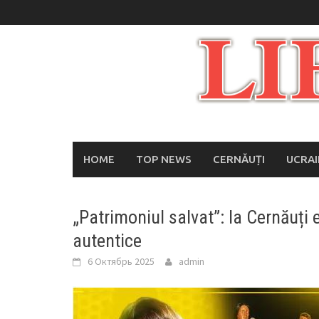
Skip
to
content
HOME
TOP NEWS
CERNĂUȚI
UCRA
„Patrimoniul salvat”: la Cernăuți
autentice
6 Октябрь 2025
admin