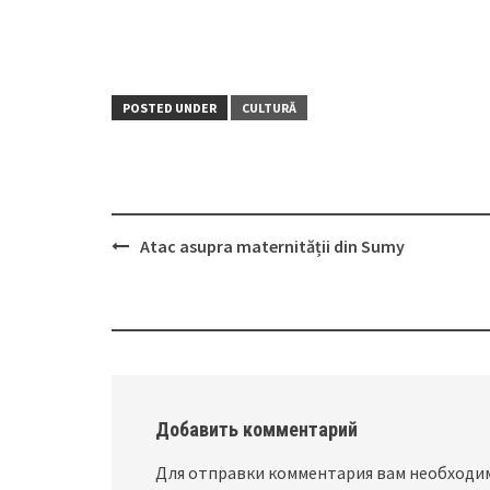
POSTED UNDER
CULTURĂ
Atac asupra maternității din Sumy
Post
navigation
Добавить комментарий
Для отправки комментария вам необход