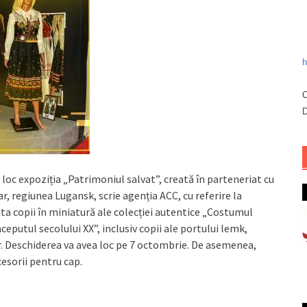
h
C
D
loc expoziția „Patrimoniul salvat”, creată în parteneriat cu
r, regiunea Lugansk, scrie agenția ACC, cu referire la
ta copii în miniatură ale colecției autentice „Costumul
ceputul secolului XX”, inclusiv copii ale portului lemk,
r. Deschiderea va avea loc pe 7 octombrie. De asemenea,
cesorii pentru cap.