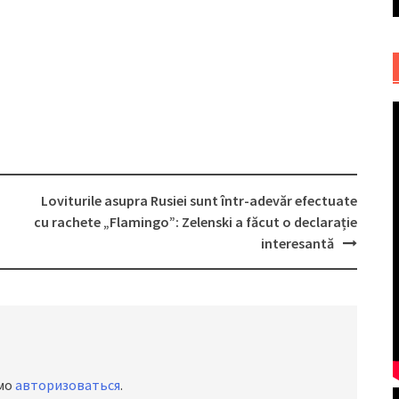
Loviturile asupra Rusiei sunt într-adevăr efectuate
cu rachete „Flamingo”: Zelenski a făcut o declarație
interesantă
имо
авторизоваться
.